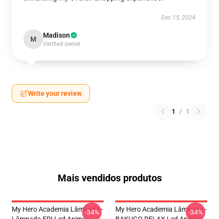
Dec 15, 2024
Madison
M
Verified owner
Write your review
1
/
1
Mais vendidos produtos
My Hero Academia Lâmpada -
My Hero Academia Lâmpada -
-34%
-34%