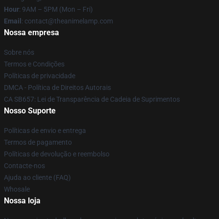
Hour
: 9AM – 5PM (Mon – Fri)
Email
: contact@theanimelamp.com
Nossa empresa
Sobre nós
Termos e Condições
Políticas de privacidade
DMCA - Política de Direitos Autorais
CA SB657: Lei de Transparência de Cadeia de Suprimentos
Nosso Suporte
Políticas de envio e entrega
Termos de pagamento
Políticas de devolução e reembolso
Contacte-nos
Ajuda ao cliente (FAQ)
Whosale
Nossa loja