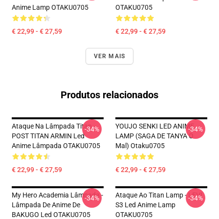
Anime Lamp OTAKU0705
OTAKU0705
€ 22,99 - € 27,59
€ 22,99 - € 27,59
VER MAIS
Produtos relacionados
Ataque Na Lâmpada Titan -
YOUJO SENKI LED ANIME
-34%
-34%
POST TITAN ARMIN Led
LAMP (SAGA DE TANYA O
Anime Lâmpada OTAKU0705
Mal) Otaku0705
€ 22,99 - € 27,59
€ 22,99 - € 27,59
My Hero Academia Lâmpada -
Ataque Ao Titan Lamp - LEVI
-34%
-34%
Lâmpada De Anime De
S3 Led Anime Lamp
BAKUGO Led OTAKU0705
OTAKU0705