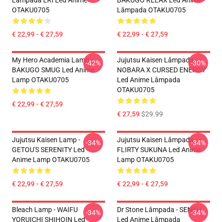
Lâmpada ERI Led Anime
BAKUGO RELAX Led Anime
OTAKU0705
Lâmpada OTAKU0705
€ 22,99 - € 27,59
€ 22,99 - € 27,59
My Hero Academia Lamp -
Jujutsu Kaisen Lâmpada -
-42%
-30%
BAKUGO SMUG Led Anime
NOBARA X CURSED ENERGY
Lamp OTAKU0705
Led Anime Lâmpada
OTAKU0705
€ 22,99 - € 27,59
€ 27,59
$29.99
Jujutsu Kaisen Lamp -
Jujutsu Kaisen Lâmpada -
-34%
-34%
GETOU'S SERENITY Led
FLIRTY SUKUNA Led Anime
Anime Lamp OTAKU0705
Lamp OTAKU0705
€ 22,99 - € 27,59
€ 22,99 - € 27,59
Bleach Lamp - WAIFU
Dr Stone Lâmpada - SENKU
-34%
-34%
YORUICHI SHIHOIN Led
Led Anime Lâmpada