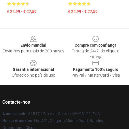
€ 22,99 - € 27,59
€ 22,99 - € 27,59
Footer
Envio mundial
Compre com confiança
Enviamos para mais de 200 países
Protegido 24/7, do clique à
entrega
Garantia internacional
Pagamento 100% seguro
Oferecido no país de uso
PayPal / MasterCard / Visa
Contacte-nos
A nossa sede
: 61517 12th Ave, Seattle, WA 98122, EUA
Nosso Armazém
: No. 451, Xingang Middle Road, Baoding,
Guangdong, China