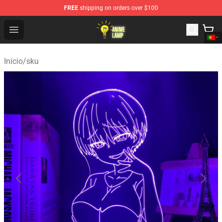
FREE
shipping on orders over $100
Anime Lamp Shop - The Best Store of Anime Lamp
Open menu
Início
/
sku