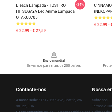
-34%
Bleach Lâmpada - TOSHIRO
CINNAMO
HITSUGAYA Led Anime Lâmpada
(NEKOPAR
OTAKU0705
€ 22,99 - 
€ 22,99 - € 27,59
Footer
Envio mundial
Enviamos para mais de 200 países
Prote
Contacte-nos
Nossa e
A nossa sede
: 61517 12th Ave, Seattle, WA
Sobre nós
98122, EUA
Termos e Co