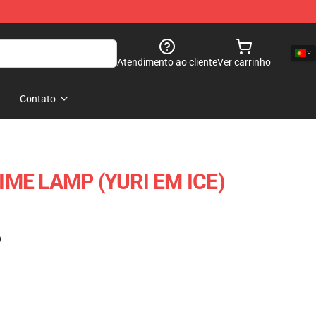
Atendimento ao cliente
Ver carrinho
Contato
IME LAMP (YURI EM ICE)
)