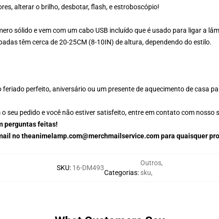
es, alterar o brilho, desbotar, flash, e estroboscópio!
ero sólido e vem com um cabo USB incluído que é usado para ligar a l
padas têm cerca de 20-25CM (8-10IN) de altura, dependendo do estilo.
feriado perfeito, aniversário ou um presente de aquecimento de casa pa
seu pedido e você não estiver satisfeito, entre em contato com nosso sup
 perguntas feitas!
e-mail no theanimelamp.com@merchmailservice.com para quaisquer pr
Outros
,
SKU
:
16-DM493
Categorias
:
sku
,