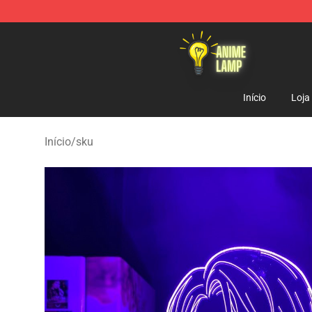
Anime Lamp Shop - The Best Store of Anime Lamp
Início
Loja
Início
/
sku