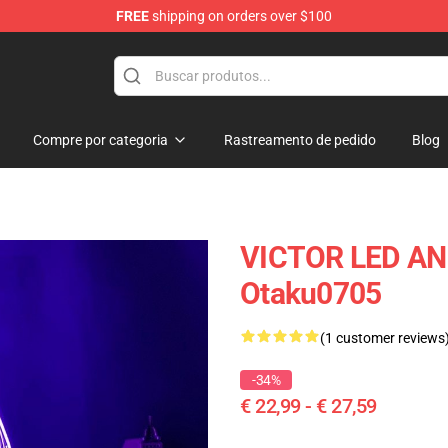
FREE
shipping on orders over $100
Compre por categoria
Rastreamento de pedido
Blog
VICTOR LED AN
Otaku0705
(1 customer reviews
-34%
€ 22,99 - € 27,59