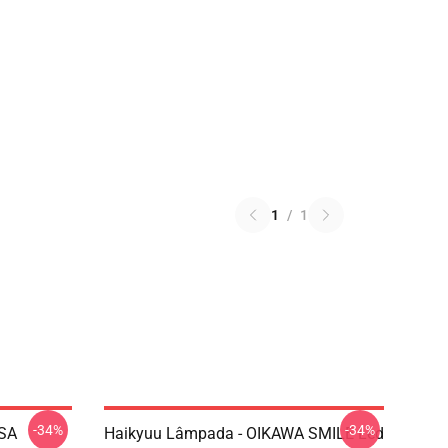
1
/
1
-34%
-34%
ASA
Haikyuu Lâmpada - OIKAWA SMILE Led