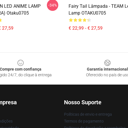
-34%
N LED ANIME LAMP
Fairy Tail Lâmpada - TEAM 
A) Otaku0705
Lamp OTAKU0705
€ 27,59
€ 22,99 - € 27,59
Compre com confiança
Garantia internacional
gido 24/7, do clique à entrega
Oferecido no país de us
mpresa
Nosso Suporte
Políticas de envio e entrega
ndições
Termos de pagamento