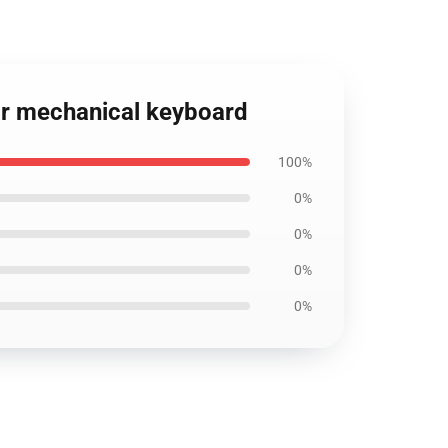
or mechanical keyboard
100%
0%
0%
0%
0%