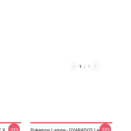
1
/
1
-34%
-34%
E X
Pokemon Lampe - GYARADOS Led