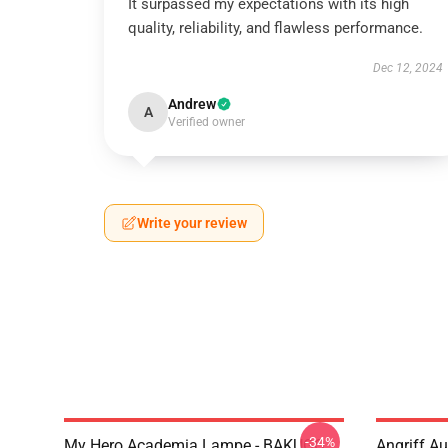
It surpassed my expectations with its high
quality, reliability, and flawless performance.
Dec 12, 2024
Andrew
A
Verified owner
Write your review
-34%
My Hero Academia Lampe - BAKUGO
Angriff A