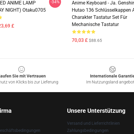
-34%
LED ANIME LAMP
Anime Keyboard - Ja. Genshi
AY NIGHT) Otaku0705
Hutao 136 Schlüsselkappen 
Charakter Tastatur Set Für
Mechanische Tastatur
23,69 £
70,03 £
$88.65
aufen Sie mit Vertrauen
Internationale Garanti
utz von Klicks bis zur Lieferung
Im Nutzungsland angebo
irma
Unsere Unterstützung
Versand und Lieferrichtlinien
Geschäftsbedingungen
Zahlungsbedingungen