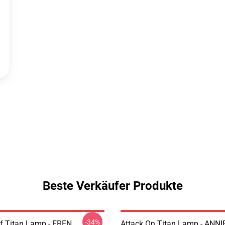
Beste Verkäufer Produkte
-34%
uf Titan Lamp - EREN
Attack On Titan Lamp - ANNI