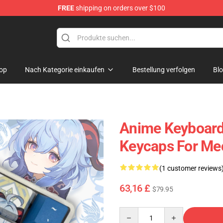
FREE
shipping on orders over $100
op
Nach Kategorie einkaufen
Bestellung verfolgen
Bl
Anime Keyboard
Keycaps For Me
(1 customer reviews
63,16 £
$79.95
Quantity