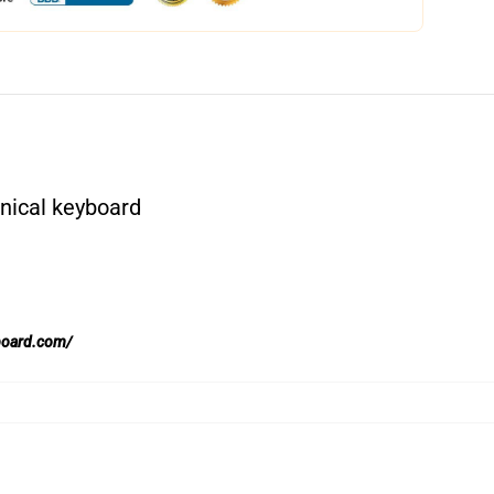
nical keyboard
board.com/