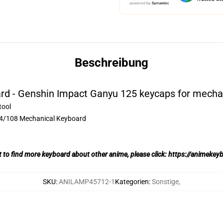
Beschreibung
d - Genshin Impact Ganyu 125 keycaps for mecha
tool
04/108 Mechanical Keyboard
t to find more keyboard about other anime, please click:
https://animekey
SKU
:
ANILAMP45712-1
Kategorien
:
Sonstige
,