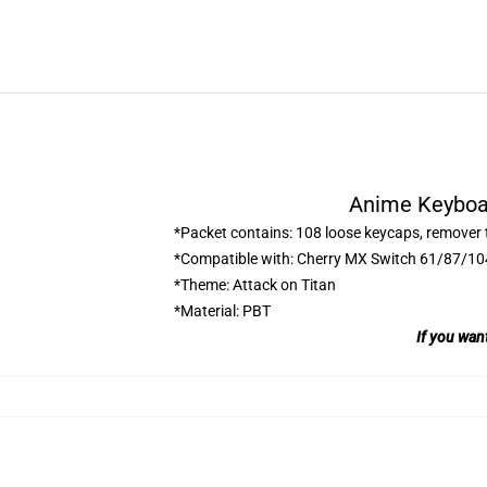
Anime Keyboar
*Packet contains: 108 loose keycaps, remover 
*Compatible with: Cherry MX Switch 61/87/1
*Theme: Attack on Titan
*Material: PBT
If you wan