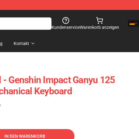
Kundenservice
Warenkorb anzeigen
og
Kontakt
 - Genshin Impact Ganyu 125
chanical Keyboard
)
IN DEN WARENKORB