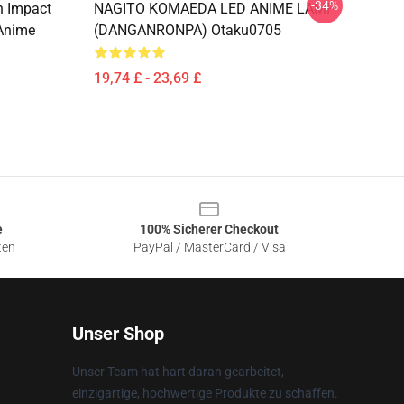
-34%
n Impact
NAGITO KOMAEDA LED ANIME LAMP
Anime
(DANGANRONPA) Otaku0705
19,74 £ - 23,69 £
e
100% Sicherer Checkout
ten
PayPal / MasterCard / Visa
Unser Shop
Unser Team hat hart daran gearbeitet,
einzigartige, hochwertige Produkte zu schaffen.