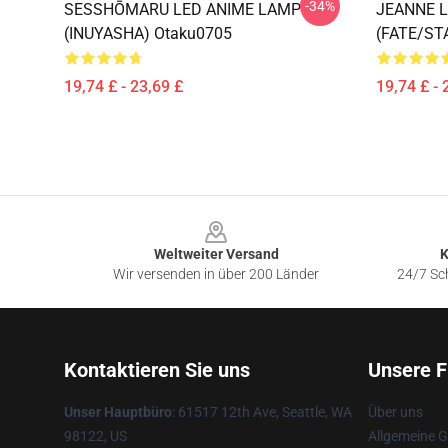
-34%
SESSHŌMARU LED ANIME LAMP
JEANNE 
(INUYASHA) Otaku0705
(FATE/ST
19,74 £ - 23,69 £
19,74 £ - 
Footer
Weltweiter Versand
K
Wir versenden in über 200 Länder
24/7 Sch
Kontaktieren Sie uns
Unsere F
Unser Hauptbüro
: 61517 12th Ave, Seattle, WA
Über uns
98122, US
Allgemeine 