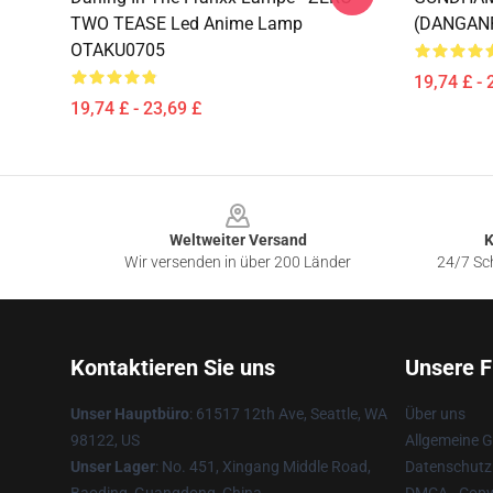
TWO TEASE Led Anime Lamp
(DANGAN
OTAKU0705
19,74 £ - 
19,74 £ - 23,69 £
Footer
Weltweiter Versand
K
Wir versenden in über 200 Länder
24/7 Sch
Kontaktieren Sie uns
Unsere F
Unser Hauptbüro
: 61517 12th Ave, Seattle, WA
Über uns
98122, US
Allgemeine 
Unser Lager
: No. 451, Xingang Middle Road,
Datenschutzr