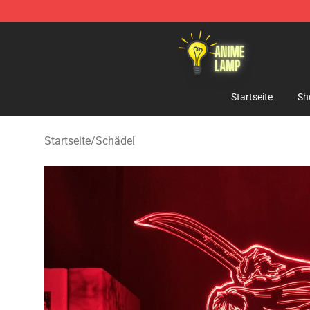
Anime Lamp Shop - The Best Store of Anime Lamp
Startseite
Sh
Startseite
/
Schädel