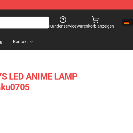
Kundenservice
Warenkorb anzeigen
og
Kontakt
YS LED ANIME LAMP
aku0705
)