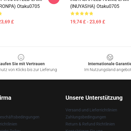
RONPA) Otaku0705
(INUYASHA) Otaku0705
23,69 £
19,74 £ - 23,69 £
aufen Sie mit Vertrauen
Internationale Garanti
utz von Klicks bis zur Lieferung
Im Nutzungsland angebo
irma
Unsere Unterstützung
Versand und Lieferrichtlinien
Geschäftsbedingungen
Zahlungsbedingungen
ichtlinien
Return & Refund Richtlinien