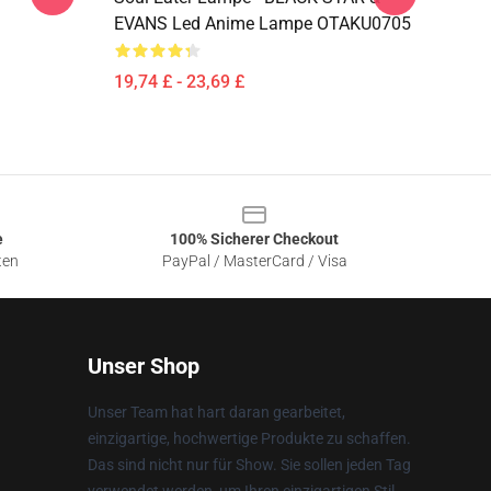
EVANS Led Anime Lampe OTAKU0705
19,74 £ - 23,69 £
e
100% Sicherer Checkout
ten
PayPal / MasterCard / Visa
Unser Shop
Unser Team hat hart daran gearbeitet,
einzigartige, hochwertige Produkte zu schaffen.
Das sind nicht nur für Show. Sie sollen jeden Tag