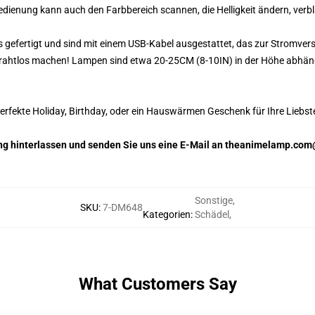
edienung kann auch den Farbbereich scannen, die Helligkeit ändern, verbl
s gefertigt und sind mit einem USB-Kabel ausgestattet, das zur Stromve
drahtlos machen! Lampen sind etwa 20-25CM (8-10IN) in der Höhe abhäng
fekte Holiday, Birthday, oder ein Hauswärmen Geschenk für Ihre Liebst
tung hinterlassen und senden Sie uns eine E-Mail an theanimelamp.co
Sonstige
,
SKU
:
7-DM648
Kategorien
:
Schädel
,
What Customers Say