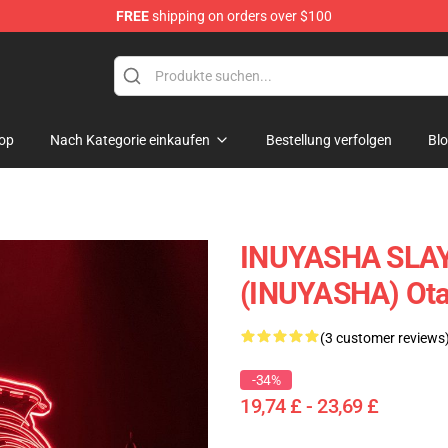
FREE
shipping on orders over $100
op
Nach Kategorie einkaufen
Bestellung verfolgen
Bl
INUYASHA SLA
(INUYASHA) Ot
(3 customer reviews
-34%
19,74 £ - 23,69 £