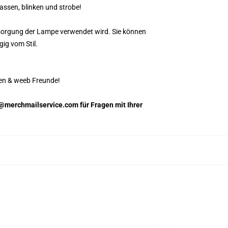
assen, blinken und strobe!
rsorgung der Lampe verwendet wird. Sie können
ig vom Stil.
en & weeb Freunde!
m@merchmailservice.com für Fragen mit Ihrer