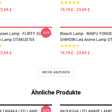
23,69 £
19,74 £ - 23,69 £
-34%
aisen Lamp - FLIRTY SUKUNA
Bleach Lamp - WAIFU YORUI
e Lamp OTAKU0705
SHIHOIN Led Anime Lamp O
23,69 £
19,74 £ - 23,69 £
MEHR ANZEIGEN
Ähnliche Produkte
-34%
 TANAKA LED LAMP
INUYASHA LED ANIME LAMP