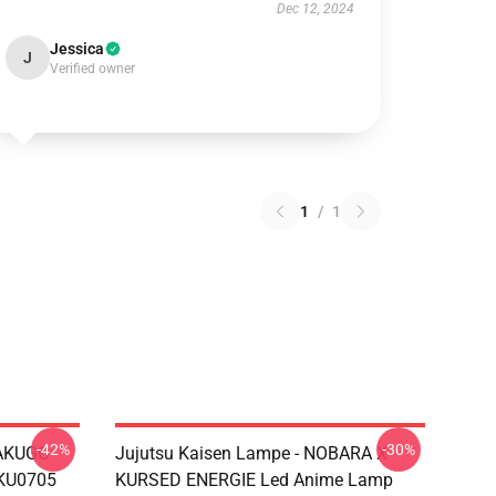
Dec 12, 2024
Jessica
J
Verified owner
1
/
1
-42%
-30%
BAKUGO
Jujutsu Kaisen Lampe - NOBARA X
KU0705
KURSED ENERGIE Led Anime Lamp