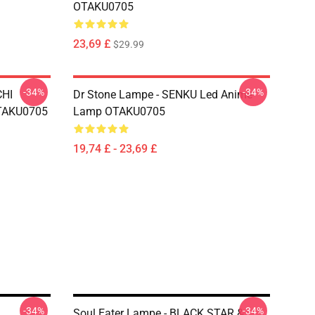
OTAKU0705
23,69 £
$29.99
-34%
-34%
CHI
Dr Stone Lampe - SENKU Led Anime
TAKU0705
Lamp OTAKU0705
19,74 £ - 23,69 £
-34%
-34%
Soul Eater Lampe - BLACK STAR &