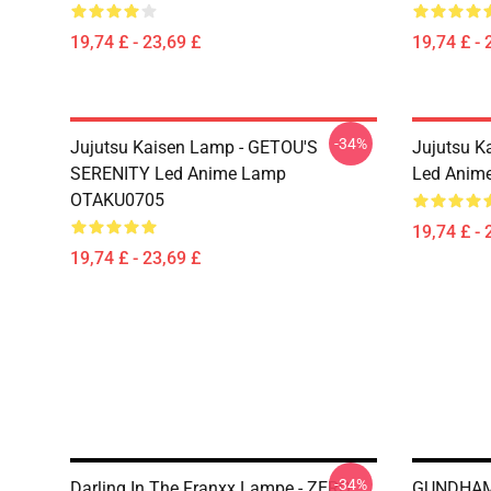
19,74 £ - 23,69 £
19,74 £ - 
-34%
Jujutsu Kaisen Lamp - GETOU'S
Jujutsu K
SERENITY Led Anime Lamp
Led Anim
OTAKU0705
19,74 £ - 
19,74 £ - 23,69 £
-34%
Darling In The Franxx Lampe - ZERO
GUNDHAM