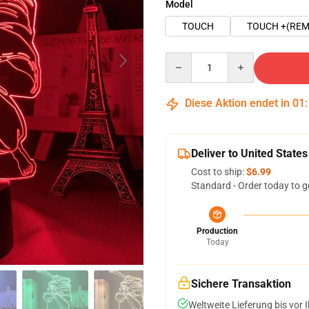
Model
TOUCH
TOUCH +(REM
Quantity
Diese Aktion endet in
01
Deliver to United States
Cost to ship:
$6.99
Standard - Order today to g
Production
Today
Sichere Transaktion
Weltweite Lieferung bis vor I