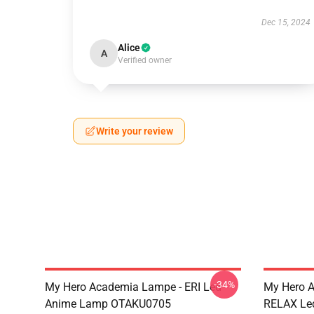
Dec 15, 2024
Alice
A
Verified owner
Write your review
-34%
My Hero Academia Lampe - ERI Led
My Hero 
Anime Lamp OTAKU0705
RELAX Le