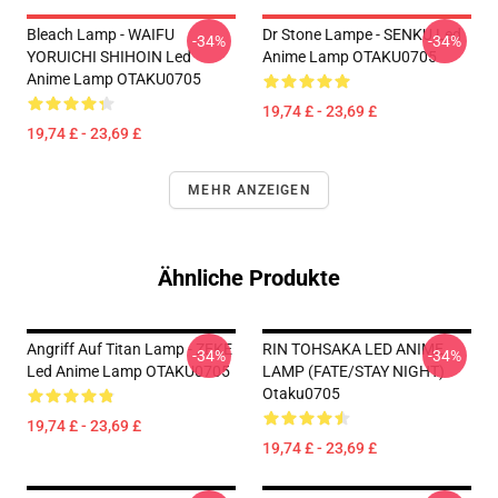
Bleach Lamp - WAIFU
Dr Stone Lampe - SENKU Led
-34%
-34%
YORUICHI SHIHOIN Led
Anime Lamp OTAKU0705
Anime Lamp OTAKU0705
19,74 £ - 23,69 £
19,74 £ - 23,69 £
MEHR ANZEIGEN
Ähnliche Produkte
Angriff Auf Titan Lamp - ZEKE
RIN TOHSAKA LED ANIME
-34%
-34%
Led Anime Lamp OTAKU0705
LAMP (FATE/STAY NIGHT)
Otaku0705
19,74 £ - 23,69 £
19,74 £ - 23,69 £