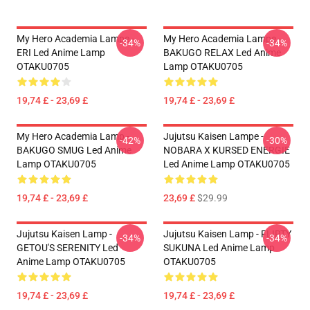
My Hero Academia Lampe -
My Hero Academia Lampe -
-34%
-34%
ERI Led Anime Lamp
BAKUGO RELAX Led Anime
OTAKU0705
Lamp OTAKU0705
19,74 £ - 23,69 £
19,74 £ - 23,69 £
My Hero Academia Lamp -
Jujutsu Kaisen Lampe -
-42%
-30%
BAKUGO SMUG Led Anime
NOBARA X KURSED ENERGIE
Lamp OTAKU0705
Led Anime Lamp OTAKU0705
19,74 £ - 23,69 £
23,69 £
$29.99
Jujutsu Kaisen Lamp -
Jujutsu Kaisen Lamp - FLIRTY
-34%
-34%
GETOU'S SERENITY Led
SUKUNA Led Anime Lamp
Anime Lamp OTAKU0705
OTAKU0705
19,74 £ - 23,69 £
19,74 £ - 23,69 £