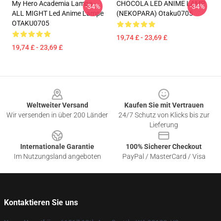
My Hero Academia Lampe -
CHOCOLA LED ANIME LAMP
-34%
-34%
ALL MIGHT Led Anime Lampe
(NEKOPARA) Otaku0705
OTAKU0705
19,74 £ - 23,69 £
19,74 £ - 23,69 £
Footer
Weltweiter Versand
Kaufen Sie mit Vertrauen
Wir versenden in über 200 Länder
24/7 Schutz von Klicks bis zur
Lieferung
Internationale Garantie
100% Sicherer Checkout
Im Nutzungsland angeboten
PayPal / MasterCard / Visa
Kontaktieren Sie uns