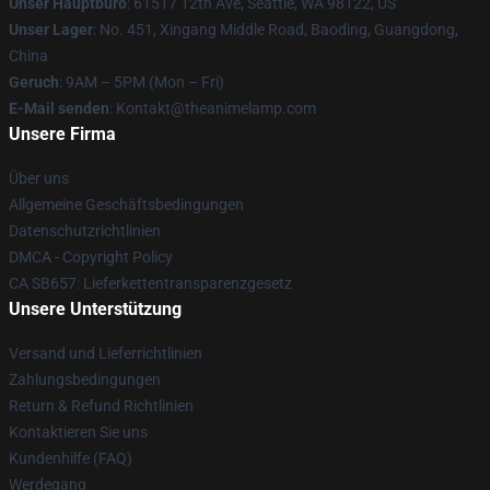
Unser Hauptbüro
: 61517 12th Ave, Seattle, WA 98122, US
Unser Lager
: No. 451, Xingang Middle Road, Baoding, Guangdong,
China
Geruch
: 9AM – 5PM (Mon – Fri)
E-Mail senden
: Kontakt@theanimelamp.com
Unsere Firma
Über uns
Allgemeine Geschäftsbedingungen
Datenschutzrichtlinien
DMCA - Copyright Policy
CA SB657: Lieferkettentransparenzgesetz
Unsere Unterstützung
Versand und Lieferrichtlinien
Zahlungsbedingungen
Return & Refund Richtlinien
Kontaktieren Sie uns
Kundenhilfe (FAQ)
Werdegang