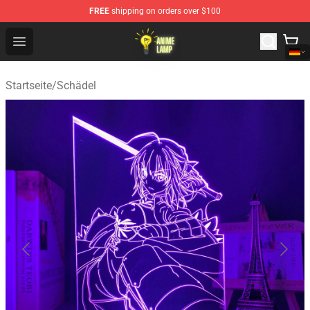
FREE
shipping on orders over $100
Anime Lamp Shop - The Best Store of Anime Lamp
Open menu
Startseite
/
Schädel