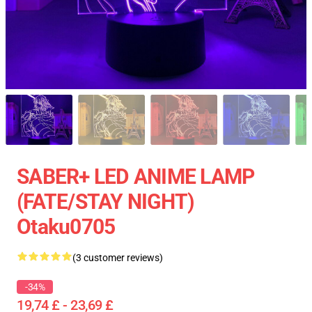
SABER+ LED ANIME LAMP
(FATE/STAY NIGHT)
Otaku0705
(3 customer reviews)
-34%
19,74 £ - 23,69 £