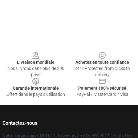
Footer
Livraison mondiale
Achetez en toute confiance
Nous livrons dans plus de 200
24/7 Protected from clicks to
pays
delivery
Garantie internationale
Paiement 100% sécurisé
Offert dans le pays d'utilisation
PayPal / MasterCard / Visa
Contactez-nous
Notre siège social
: 61517 12e Avenue, Seattle, WA 98122, États-Unis