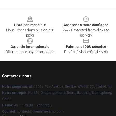
Footer
Livraison mondiale
Achetez en toute confiance
Nous livrons dans plus de 200
24/7 Protected from clicks to
pays
delivery
Garantie internationale
Paiement 100% sécurisé
Offert dans le pays d'utilisation
PayPal / MasterCard / Visa
Contactez-nous
Notre siège social
: 61517 12e Avenue, Seattle, WA 98122, États-Unis
Notre entrepôt
: No 451, Xingang Middle Road, Baoding, Guangdong,
Chine
Heure
: 9h – 17h (lu – vendredi)
Courriel
: contact@theanimelamp.com