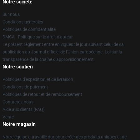
Notre société
Sur nous
Conditions générales
Politiques de confidentialité
DMCA - Politique sur le droit d'auteur
Le présent règlement entre en vigueur le jour suivant celui de sa
publication au Journal officiel de l'Union européenne. Loi sur la
transparence de la chaîne d'approvisionnement
Notre soutien
Politiques d'expédition et de livraison
Conditions de paiement
Politiques de retour et de remboursement
Contactez-nous
Aide aux clients (FAQ)
Vente
Notre magasin
Notre équipe a travaillé dur pour créer des produits uniques et de