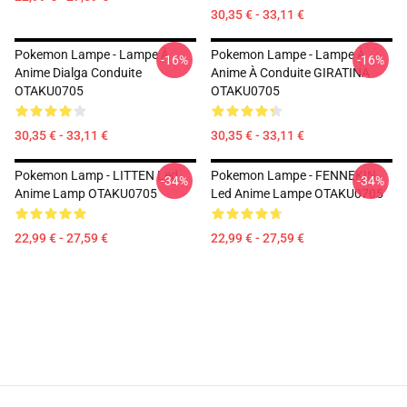
30,35 € - 33,11 €
Pokemon Lampe - Lampe À
Pokemon Lampe - Lampe À
-16%
-16%
Anime Dialga Conduite
Anime À Conduite GIRATINA
OTAKU0705
OTAKU0705
30,35 € - 33,11 €
30,35 € - 33,11 €
Pokemon Lamp - LITTEN Led
Pokemon Lampe - FENNEKIN
-34%
-34%
Anime Lamp OTAKU0705
Led Anime Lampe OTAKU0705
22,99 € - 27,59 €
22,99 € - 27,59 €
Footer