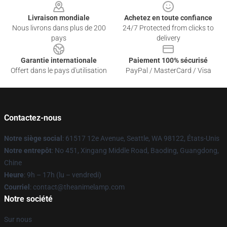
Livraison mondiale
Achetez en toute confiance
Nous livrons dans plus de 200
24/7 Protected from clicks to
pays
delivery
Garantie internationale
Paiement 100% sécurisé
Offert dans le pays d'utilisation
PayPal / MasterCard / Visa
Contactez-nous
Notre siège social
: 61517 12e Avenue, Seattle, WA 98122, États-Unis
Notre entrepôt
: No 451, Xingang Middle Road, Baoding, Guangdong,
Chine
Heure
: 9h – 17h (lu – vendredi)
Courriel
: contact@theanimelamp.com
Notre société
Sur nous