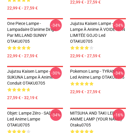
22,99 € - 27,59 €
22,99 € - 27,59 €
One Piece Lampe -
Jujutsu Kaisen Lampe -
-34%
-34%
Lampadaire D'anime Dirigé
Lampe À Anime À VOIDE NON
Par MILLAND SUNNY
LIMITÉE GOJO Led
OTAKU0705
OTAKU0705
22,99 € - 27,59 €
22,99 € - 27,59 €
Jujutsu Kaisen Lampe -
Pokemon Lamp - TYRANITAR
-30%
-34%
SUKUNA Lampe À Anime
Led Anime Lamp OTAKU0705
Conduit OTAKU0705
22,99 € - 27,59 €
27,59 € - 32,19 €
Objet: Lampe Zéro - SAD REM
MITSUHA AND TAKI LED
-34%
-16%
Led Anime Lampe
ANIME LAMP (YOUR NAME)
OTAKU0705
Otaku0705