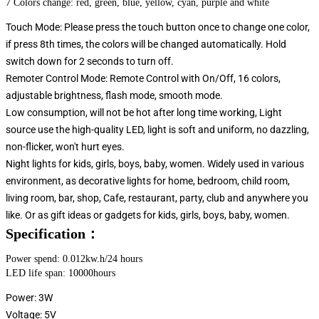
7 Colors change: red, green, blue, yellow, cyan, purple and white
Touch Mode: Please press the touch button once to change one color,
if press 8th times, the colors will be changed automatically. Hold
switch down for 2 seconds to turn off.
Remoter Control Mode: Remote Control with On/Off, 16 colors,
adjustable brightness, flash mode, smooth mode.
Low consumption, will not be hot after long time working, Light
source use the high-quality LED, light is soft and uniform, no dazzling,
non-flicker, won't hurt eyes.
Night lights for kids, girls, boys, baby, women. Widely used in various
environment, as decorative lights for home, bedroom, child room,
living room, bar, shop, Cafe, restaurant, party, club and anywhere you
like. Or as gift ideas or gadgets for kids, girls, boys, baby, women.
Specification：
Power spend: 0.012kw.h/24 hours
LED life span: 10000hours
Power: 3W
Voltage: 5V