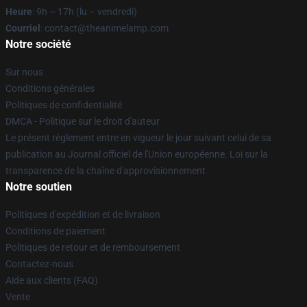
Heure
: 9h – 17h (lu – vendredi)
Courriel
: contact@theanimelamp.com
Notre société
Sur nous
Conditions générales
Politiques de confidentialité
DMCA - Politique sur le droit d'auteur
Le présent règlement entre en vigueur le jour suivant celui de sa
publication au Journal officiel de l'Union européenne. Loi sur la
transparence de la chaîne d'approvisionnement
Notre soutien
Politiques d'expédition et de livraison
Conditions de paiement
Politiques de retour et de remboursement
Contactez-nous
Aide aux clients (FAQ)
Vente