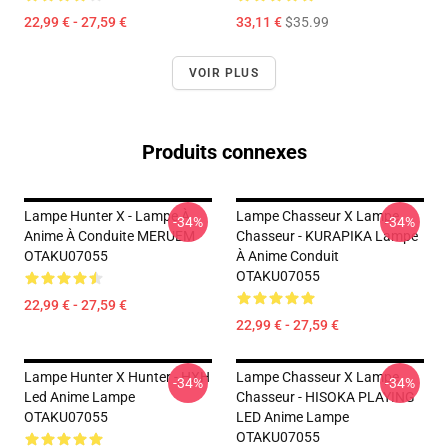
22,99 € - 27,59 €
33,11 €
$35.99
VOIR PLUS
Produits connexes
Lampe Hunter X - Lampe À
Lampe Chasseur X Lampe
-34%
-34%
Anime À Conduite MERUEM
Chasseur - KURAPIKA Lampe
OTAKU07055
À Anime Conduit
OTAKU07055
22,99 € - 27,59 €
22,99 € - 27,59 €
Lampe Hunter X Hunter - HXH
Lampe Chasseur X Lampe
-34%
-34%
Led Anime Lampe
Chasseur - HISOKA PLAYING
OTAKU07055
LED Anime Lampe
OTAKU07055