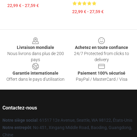
22,99 € - 27,59 €
22,99 € - 27,59 €
Footer
Livraison mondiale
Achetez en toute confiance
Nous livrons dans plus de 200
24/7 Protected from clicks to
pays
delivery
Garantie internationale
Paiement 100% sécurisé
Offert dans le pays d'utilisation
PayPal / MasterCard / Visa
Contactez-nous
Notre siège social
: 61517 12e Avenue, Seattle, WA 98122, États-Unis
Notre entrepôt
: No 451, Xingang Middle Road, Baoding, Guangdong,
Chine