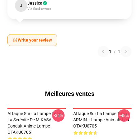
Jessica
J
Verified owner
Write your review
1
/
1
Meilleures ventes
Attaque Sur La Lampe Titan -
Attaque Sur La Lampe Titan -
-34%
-48%
La Sérénité De MIKASA
ARMIN + Lampe Animale Led
Conduit Anime Lampe
OTAKU0705
OTAKU0705