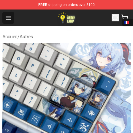
FREE
shipping on orders over $100
Anime Lamp Shop - The Best Store of Anime Lamp
Open menu
Accueil
/
Autres