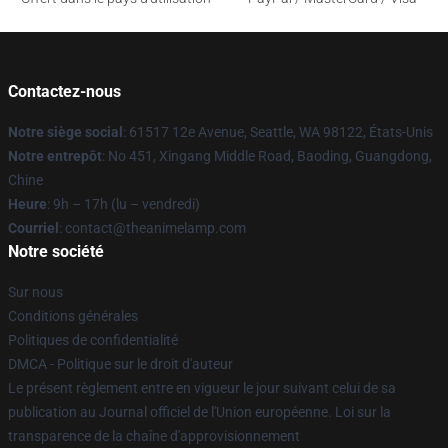
Contactez-nous
Notre siège social
: 61517 12e Avenue, Seattle, WA 98122, États-Unis
Notre entrepôt
: No 451, Xingang Middle Road, Baoding, Guangdong,
Chine
Heure
: 9h – 17h (lu – vendredi)
Courriel
: contact@theanimelamp.com
Notre société
Sur nous
Conditions générales
Politiques de confidentialité
DMCA - Politique sur le droit d'auteur
Le présent règlement entre en vigueur le jour suivant celui de sa
publication au Journal officiel de l'Union européenne. Loi sur la
transparence de la chaîne d'approvisionnement