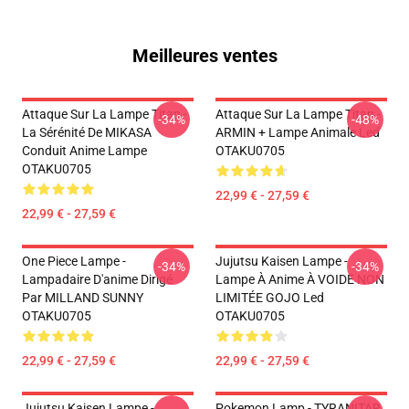
Meilleures ventes
Attaque Sur La Lampe Titan -
Attaque Sur La Lampe Titan -
-34%
-48%
La Sérénité De MIKASA
ARMIN + Lampe Animale Led
Conduit Anime Lampe
OTAKU0705
OTAKU0705
22,99 € - 27,59 €
22,99 € - 27,59 €
One Piece Lampe -
Jujutsu Kaisen Lampe -
-34%
-34%
Lampadaire D'anime Dirigé
Lampe À Anime À VOIDE NON
Par MILLAND SUNNY
LIMITÉE GOJO Led
OTAKU0705
OTAKU0705
22,99 € - 27,59 €
22,99 € - 27,59 €
Jujutsu Kaisen Lampe -
Pokemon Lamp - TYRANITAR