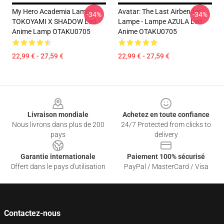
My Hero Academia Lamp -
Avatar: The Last Airbender
-34%
-34%
TOKOYAMI X SHADOW Led
Lampe - Lampe AZULA Led
Anime Lamp OTAKU0705
Anime OTAKU0705
22,99 € - 27,59 €
22,99 € - 27,59 €
Footer
Livraison mondiale
Achetez en toute confiance
Nous livrons dans plus de 200
24/7 Protected from clicks to
pays
delivery
Garantie internationale
Paiement 100% sécurisé
Offert dans le pays d'utilisation
PayPal / MasterCard / Visa
Contactez-nous