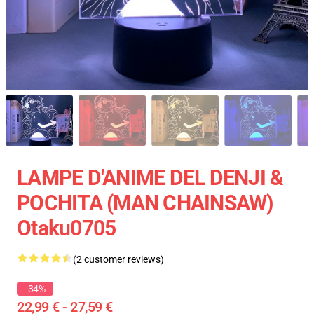
LAMPE D'ANIME DEL DENJI &
POCHITA (MAN CHAINSAW)
Otaku0705
(2 customer reviews)
-34%
22,99 € - 27,59 €