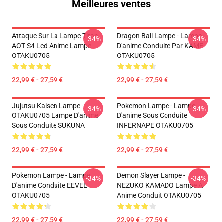
Meilleures ventes
Attaque Sur La Lampe Titan -
Dragon Ball Lampe - Lampe
-34%
-34%
AOT S4 Led Anime Lampe
D'anime Conduite Par KAME
OTAKU0705
OTAKU0705
22,99 € - 27,59 €
22,99 € - 27,59 €
Jujutsu Kaisen Lampe -
Pokemon Lampe - Lampe
-34%
-34%
OTAKU0705 Lampe D'anime
D'anime Sous Conduite
Sous Conduite SUKUNA
INFERNAPE OTAKU0705
22,99 € - 27,59 €
22,99 € - 27,59 €
Pokemon Lampe - Lampe
Demon Slayer Lampe -
-34%
-34%
D'anime Conduite EEVEE
NEZUKO KAMADO Lampe À
OTAKU0705
Anime Conduit OTAKU0705
22,99 € - 27,59 €
22,99 € - 27,59 €