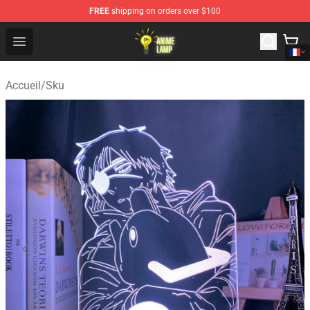
FREE
shipping on orders over $100
Anime Lamp Shop - The Best Store of Anime Lamp
Open menu
Accueil
/
Sku