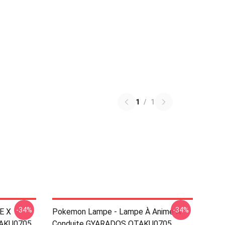
1
/
1
-34%
-34%
E X
Pokemon Lampe - Lampe À Anime À
TAKU0705
Conduite GYARADOS OTAKU0705