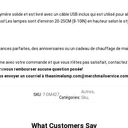
ère solide et est livré avec un câble USB inclus qui est utilisé pour 
ssi! Les lampes sont d'environ 20-25CM (8-10IN) en hauteur selon le sty
cances parfaites, des anniversaires ou un cadeau de chauffage de ma
lème avec votre commande et que vous n'êtes pas satisfait, contactez n
ons
vous rembourser aucune question posée!
nous envoyer un courriel à theanimelamp.com@merchmailservice.co
Autres
,
SKU
:
7-DM427
Catégories
:
Sku
,
What Customers Say