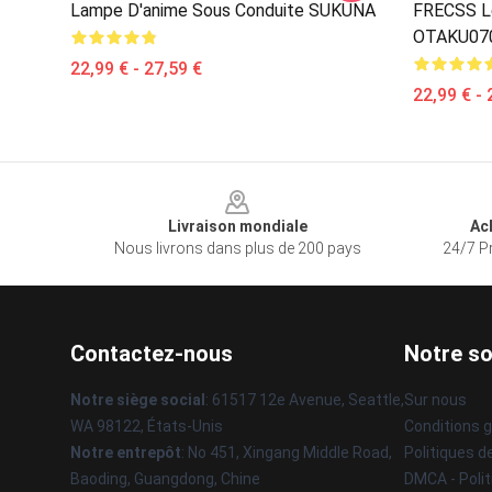
Lampe D'anime Sous Conduite SUKUNA
FRECSS L
OTAKU07
22,99 € - 27,59 €
22,99 € - 
Footer
Livraison mondiale
Ac
Nous livrons dans plus de 200 pays
24/7 Pr
Contactez-nous
Notre so
Notre siège social
: 61517 12e Avenue, Seattle,
Sur nous
WA 98122, États-Unis
Conditions 
Notre entrepôt
: No 451, Xingang Middle Road,
Politiques d
Baoding, Guangdong, Chine
DMCA - Polit