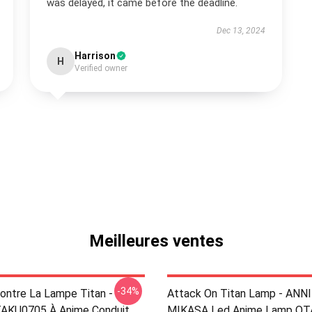
was delayed, it came before the deadline.
Dec 13, 2024
Harrison
H
Verified owner
Meilleures ventes
-34%
ontre La Lampe Titan -
Attack On Titan Lamp - ANNI
AKU0705 À Anime Conduit
MIKASA Led Anime Lamp O