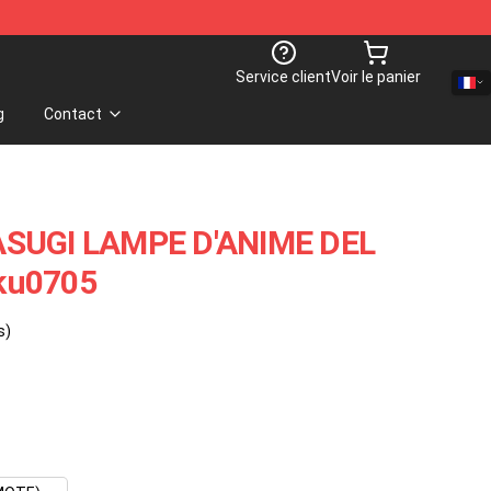
Service client
Voir le panier
g
Contact
ASUGI LAMPE D'ANIME DEL
ku0705
s)