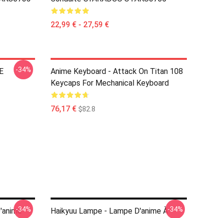
22,99 € - 27,59 €
-34%
E
Anime Keyboard - Attack On Titan 108
Keycaps For Mechanical Keyboard
76,17 €
$82.8
-34%
-34%
'anime
Haikyuu Lampe - Lampe D'anime À