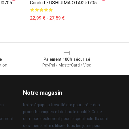
U0705
Conduite USHIJIMA OTAKU0705
22,99 € - 27,59 €
e
Paiement 100% sécurisé
ation
PayPal / MasterCard / Visa
Notre magasin
son
Notre équipe a travaillé dur pour créer des
produits uniques et de haute qualité. Ce ne
rsement
sont pas seulement pour le spectacle. Ils sont
destinés à être utilisés tous les jours pour