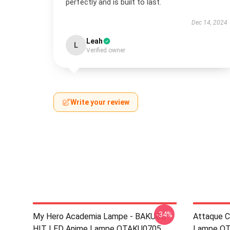
perfectly and is built to last.
Dec 14, 2024
Leah
L
Verified owner
Write your review
-34%
My Hero Academia Lampe - BAKUGO
Attaque C
HIT LED Anime Lampe OTAKU0705
Lampe OT