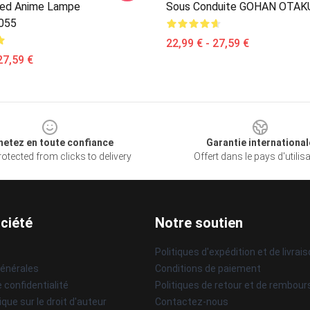
ed Anime Lampe
Sous Conduite GOHAN OTAK
055
22,99 € - 27,59 €
27,59 €
hetez en toute confiance
Garantie international
otected from clicks to delivery
Offert dans le pays d'utilis
ciété
Notre soutien
Politiques d'expédition et de livrai
générales
Conditions de paiement
e confidentialité
Politiques de retour et de rembou
ique sur le droit d'auteur
Contactez-nous