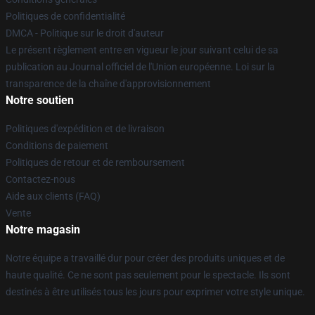
Politiques de confidentialité
DMCA - Politique sur le droit d'auteur
Le présent règlement entre en vigueur le jour suivant celui de sa
publication au Journal officiel de l'Union européenne. Loi sur la
transparence de la chaîne d'approvisionnement
Notre soutien
Politiques d'expédition et de livraison
Conditions de paiement
Politiques de retour et de remboursement
Contactez-nous
Aide aux clients (FAQ)
Vente
Notre magasin
Notre équipe a travaillé dur pour créer des produits uniques et de
haute qualité. Ce ne sont pas seulement pour le spectacle. Ils sont
destinés à être utilisés tous les jours pour exprimer votre style unique.