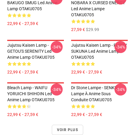
BAKUGO SMUG Led Anime
NOBARA X CURSED ENERGY
Lamp OTAKU0705
Led Anime Lampe
OTAKU0705
22,99 € - 27,59 €
27,59 €
$29.99
Jujutsu Kaisen Lamp -
Jujutsu Kaisen Lamp - FLIRTY
-34%
-34%
GETOU'S SERENITY Led
SUKUNA Led Anime Lamp
Anime Lamp OTAKU0705
OTAKU0705
22,99 € - 27,59 €
22,99 € - 27,59 €
Bleach Lamp - WAIFU
Dr Stone Lampe - SENKU
-34%
-34%
YORUICHI SHIHOIN Led
Lampe À Anime Sous
Anime Lamp OTAKU0705
Conduite OTAKU0705
22,99 € - 27,59 €
22,99 € - 27,59 €
VOIR PLUS