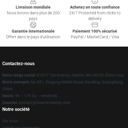
Livraison mondiale
Achetez en toute confiance
Nous livrons dans plus de 200
24/7 Protected from clicks to
pays
delivery
Garantie internationale
Paiement 100% sécurisé
Offert dans le pays d'utilisation
PayPal / MasterCard / Visa
Contactez-nous
Notre siège social
: 61517 12e Avenue, Seattle, WA 98122, États-Unis
Notre entrepôt
: No 451, Xingang Middle Road, Baoding, Guangdong,
Chine
Heure
: 9h – 17h (lu – vendredi)
Courriel
: contact@theanimelamp.com
Notre société
Sur nous
Conditions générales