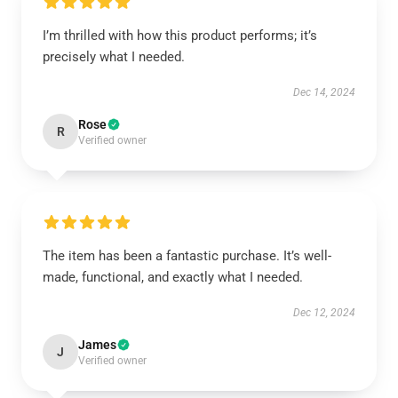
I’m thrilled with how this product performs; it’s
precisely what I needed.
Dec 14, 2024
Rose
R
Verified owner
The item has been a fantastic purchase. It’s well-
made, functional, and exactly what I needed.
Dec 12, 2024
James
J
Verified owner