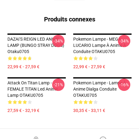
Produits connexes
DAZAI'S REIGN LED ANIME
Pokemon Lampe - MEGA
-34%
-34%
LAMP (BUNGO STRAY DOGS)
LUCARIO Lampe À Anime À
Otaku0705
Conduite OTAKU0705
22,99 € - 27,59 €
22,99 € - 27,59 €
Attack On Titan Lamp -
Pokemon Lampe - Lampe À
-21%
-16%
FEMALE TITAN Led Anime
Anime Dialga Conduite
Lamp OTAKU0705
OTAKU0705
27,59 € - 32,19 €
30,35 € - 33,11 €
Footer