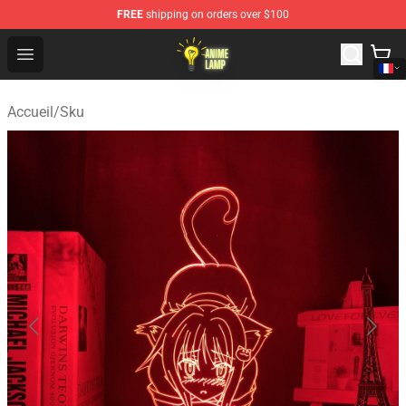
FREE
shipping on orders over $100
Anime Lamp Shop - The Best Store of Anime Lamp
Open menu
Accueil
/
Sku