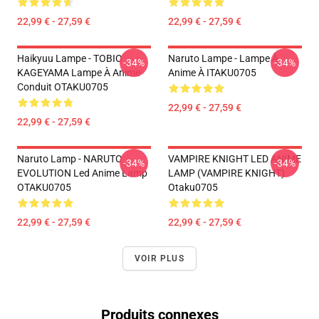
22,99 € - 27,59 €
22,99 € - 27,59 €
Haikyuu Lampe - TOBIO
Naruto Lampe - Lampe À
-34%
-34%
KAGEYAMA Lampe À Anime
Anime À ITAKU0705
Conduit OTAKU0705
22,99 € - 27,59 €
22,99 € - 27,59 €
Naruto Lamp - NARUTO
VAMPIRE KNIGHT LED ANIME
-34%
-34%
EVOLUTION Led Anime Lamp
LAMP (VAMPIRE KNIGHT)
OTAKU0705
Otaku0705
22,99 € - 27,59 €
22,99 € - 27,59 €
VOIR PLUS
Produits connexes