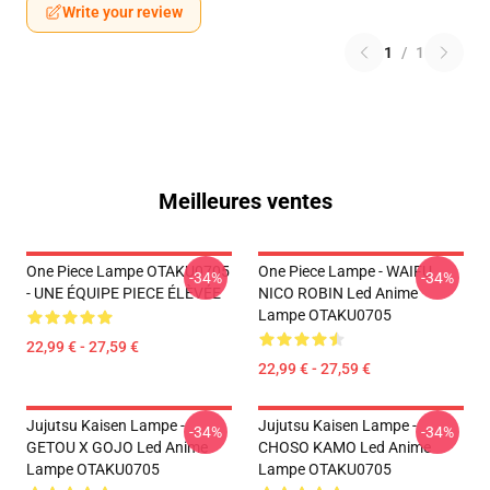
Write your review
1
/
1
Meilleures ventes
One Piece Lampe OTAKU0705
One Piece Lampe - WAIFU
-34%
-34%
- UNE ÉQUIPE PIECE ÉLÈVÉE
NICO ROBIN Led Anime
Lampe OTAKU0705
22,99 € - 27,59 €
22,99 € - 27,59 €
Jujutsu Kaisen Lampe -
Jujutsu Kaisen Lampe -
-34%
-34%
GETOU X GOJO Led Anime
CHOSO KAMO Led Anime
Lampe OTAKU0705
Lampe OTAKU0705