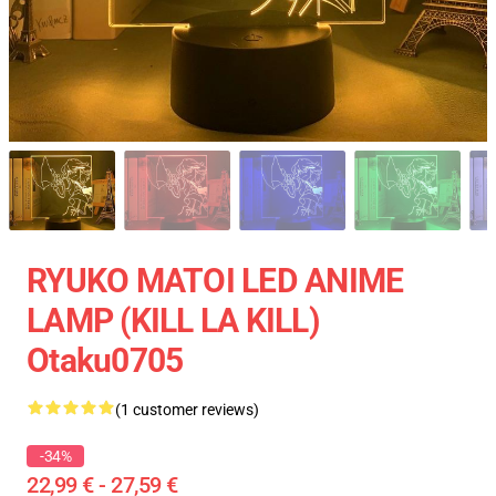
RYUKO MATOI LED ANIME
LAMP (KILL LA KILL)
Otaku0705
(1 customer reviews)
-34%
22,99 € - 27,59 €