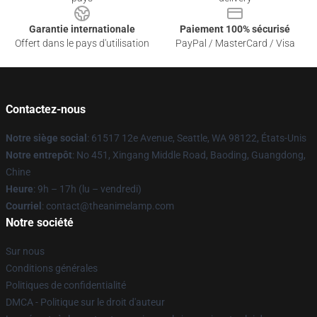
Garantie internationale
Paiement 100% sécurisé
Offert dans le pays d'utilisation
PayPal / MasterCard / Visa
Contactez-nous
Notre siège social
: 61517 12e Avenue, Seattle, WA 98122, États-Unis
Notre entrepôt
: No 451, Xingang Middle Road, Baoding, Guangdong,
Chine
Heure
: 9h – 17h (lu – vendredi)
Courriel
: contact@theanimelamp.com
Notre société
Sur nous
Conditions générales
Politiques de confidentialité
DMCA - Politique sur le droit d'auteur