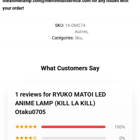
theanimelamp.com@merchmailservice.com for any issues with
your order!
SKU
:
16-DM274
Autres
,
Catégories
:
Sku
,
What Customers Say
1 reviews for RYUKO MATOI LED
ANIME LAMP (KILL LA KILL)
Otaku0705
★★★★★
100%
★★★★☆
0%