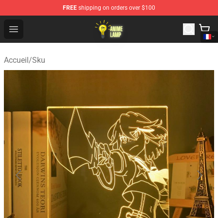
FREE
shipping on orders over $100
Anime Lamp Shop - The Best Store of Anime Lamp
Open menu
Accueil
/
Sku