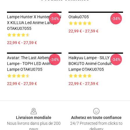
Lampe Hunter X Hunter - GON
Otaku0705
-34%
-34%
X KILLUA Led Anime Lampe
OTAKU07055
22,99 € - 27,59 €
22,99 € - 27,59 €
Avatar: The Last Airbender
Haikyuu Lampe - SILLY
-34%
-34%
Lampe - TOPH LED Anime
BOKUTO Animé Conduit
Lampe OTAKU0705
Lampe OTAKU0705
22,99 € - 27,59 €
22,99 € - 27,59 €
Footer
Livraison mondiale
Achetez en toute confiance
Nous livrons dans plus de 200
24/7 Protected from clicks to
pays
delivery