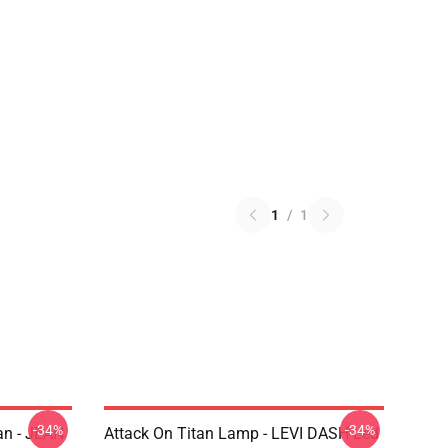
1
/
1
-34%
-34%
an - JEAN
Attack On Titan Lamp - LEVI DASH Led