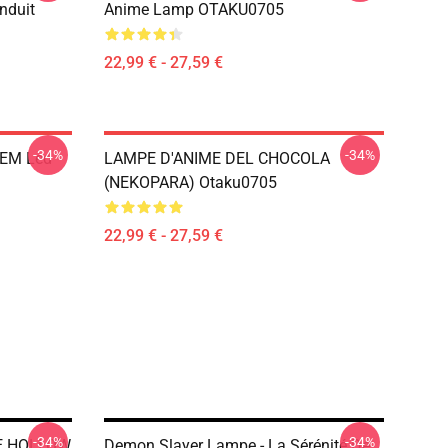
nduit
Anime Lamp OTAKU0705
22,99 € - 27,59 €
-34%
-34%
REM Led
LAMPE D'ANIME DEL CHOCOLA
(NEKOPARA) Otaku0705
22,99 € - 27,59 €
-34%
-34%
RE HOLLOW
Demon Slayer Lampe - La Sérénité De