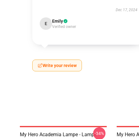
Dec 17, 2024
Emily
E
Verified owner
Write your review
-34%
My Hero Academia Lampe - Lampe
My Hero 