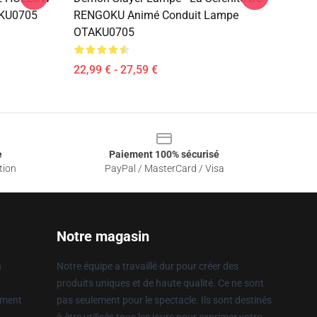
AKU0705
RENGOKU Animé Conduit Lampe
OTAKU0705
22,99 € - 27,59 €
e
Paiement 100% sécurisé
tion
PayPal / MasterCard / Visa
Notre magasin
n
Notre équipe a travaillé dur pour créer des
produits uniques et de haute qualité. Ce ne sont
ement
pas seulement pour le spectacle. Ils sont destinés