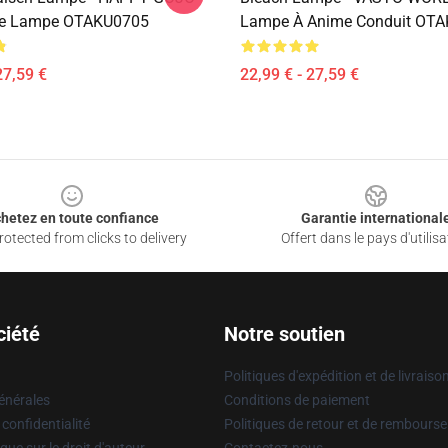
e Lampe OTAKU0705
Lampe À Anime Conduit OT
27,59 €
22,99 € - 27,59 €
hetez en toute confiance
Garantie international
otected from clicks to delivery
Offert dans le pays d'utilisa
ciété
Notre soutien
Politiques d'expédition et de livraiso
énérales
Conditions de paiement
 confidentialité
Politiques de retour et de rembours