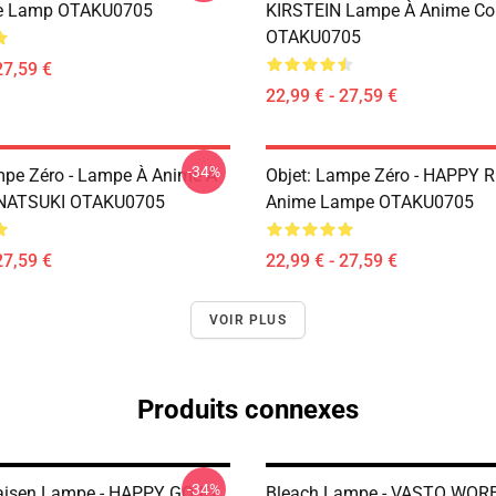
e Lamp OTAKU0705
KIRSTEIN Lampe À Anime Co
OTAKU0705
27,59 €
22,99 € - 27,59 €
-34%
mpe Zéro - Lampe À Anime À
Objet: Lampe Zéro - HAPPY 
 NATSUKI OTAKU0705
Anime Lampe OTAKU0705
27,59 €
22,99 € - 27,59 €
VOIR PLUS
Produits connexes
-34%
Kaisen Lampe - HAPPY GOJO
Bleach Lampe - VASTO WO