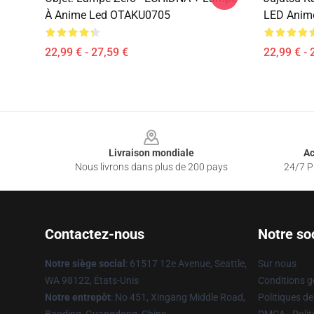
À Anime Led OTAKU0705
LED Anim
22,99 € - 27,59 €
22,99 € - 
Footer
Livraison mondiale
Ac
Nous livrons dans plus de 200 pays
24/7 Pr
Contactez-nous
Notre so
Notre siège social
: 61517 12e Avenue, Seattle,
Sur nous
WA 98122, États-Unis
Conditions g
Notre entrepôt
: No 451, Xingang Middle Road,
Politiques de