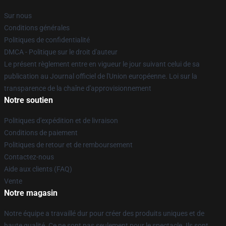
Sur nous
Conditions générales
Politiques de confidentialité
DMCA - Politique sur le droit d'auteur
Le présent règlement entre en vigueur le jour suivant celui de sa
publication au Journal officiel de l'Union européenne. Loi sur la
transparence de la chaîne d'approvisionnement
Notre soutien
Politiques d'expédition et de livraison
Conditions de paiement
Politiques de retour et de remboursement
Contactez-nous
Aide aux clients (FAQ)
Vente
Notre magasin
Notre équipe a travaillé dur pour créer des produits uniques et de
haute qualité. Ce ne sont pas seulement pour le spectacle. Ils sont