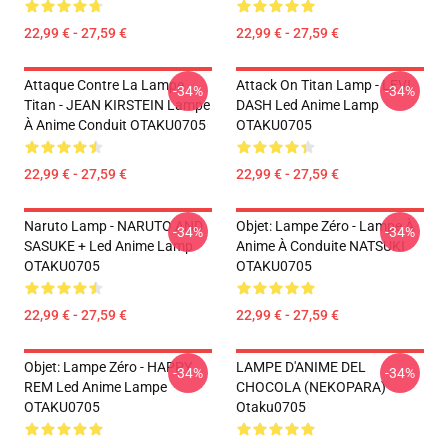
22,99 € - 27,59 €
22,99 € - 27,59 €
Attaque Contre La Lampe
Attack On Titan Lamp - LEVI
-34%
-34%
Titan - JEAN KIRSTEIN Lampe
DASH Led Anime Lamp
À Anime Conduit OTAKU0705
OTAKU0705
22,99 € - 27,59 €
22,99 € - 27,59 €
Naruto Lamp - NARUTO AND
Objet: Lampe Zéro - Lampe À
-34%
-34%
SASUKE + Led Anime Lamp
Anime À Conduite NATSUKI
OTAKU0705
OTAKU0705
22,99 € - 27,59 €
22,99 € - 27,59 €
Objet: Lampe Zéro - HAPPY
LAMPE D'ANIME DEL
-34%
-34%
REM Led Anime Lampe
CHOCOLA (NEKOPARA)
OTAKU0705
Otaku0705