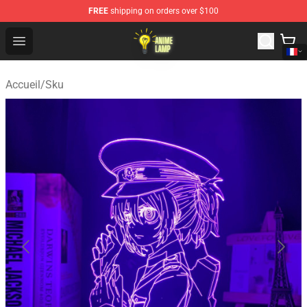
FREE
shipping on orders over $100
Anime Lamp Shop - The Best Store of Anime Lamp
Open menu
Accueil
/
Sku