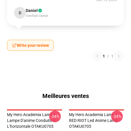
Dec 16, 2024
Daniel
D
Verified owner
Write your review
1
/
1
Meilleures ventes
My Hero Academia Lampe -
My Hero Academia Lamp -
-34%
-34%
Lampe D'anime Conduite À
RED RIOT Led Anime Lamp
L'horizontale OTAKU0705
OTAKU0705