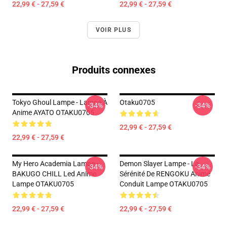
22,99 € - 27,59 €
22,99 € - 27,59 €
VOIR PLUS
Produits connexes
Tokyo Ghoul Lampe - Lampe À
Otaku0705
-34%
-34%
Anime AYATO OTAKU0705
22,99 € - 27,59 €
22,99 € - 27,59 €
My Hero Academia Lampe -
Demon Slayer Lampe - La
-34%
-34%
BAKUGO CHILL Led Anime
Sérénité De RENGOKU Animé
Lampe OTAKU0705
Conduit Lampe OTAKU0705
22,99 € - 27,59 €
22,99 € - 27,59 €