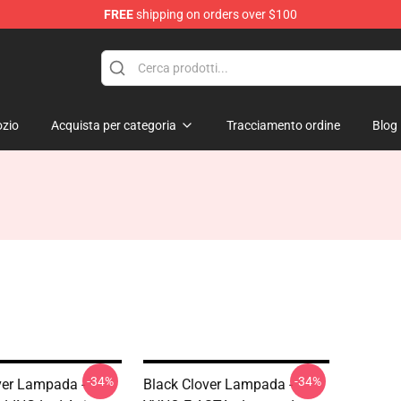
FREE
shipping on orders over $100
zio
Acquista per categoria
Tracciamento ordine
Blog
-34%
-34%
ver Lampada -
Black Clover Lampada -