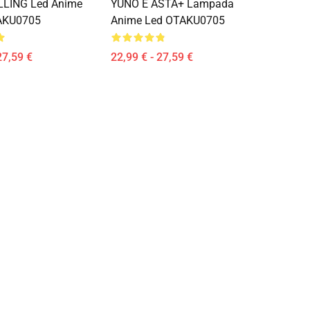
LLING Led Anime
YUNO E ASTA+ Lampada
AKU0705
Anime Led OTAKU0705
27,59 €
22,99 € - 27,59 €