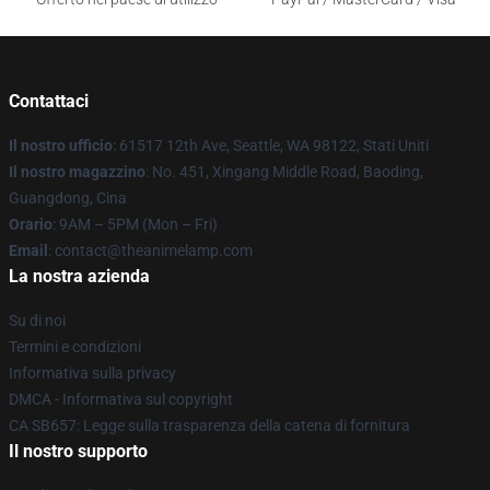
Contattaci
Il nostro ufficio
: 61517 12th Ave, Seattle, WA 98122, Stati Uniti
Il nostro magazzino
: No. 451, Xingang Middle Road, Baoding,
Guangdong, Cina
Orario
: 9AM – 5PM (Mon – Fri)
Email
: contact@theanimelamp.com
La nostra azienda
Su di noi
Termini e condizioni
Informativa sulla privacy
DMCA - Informativa sul copyright
CA SB657: Legge sulla trasparenza della catena di fornitura
Il nostro supporto