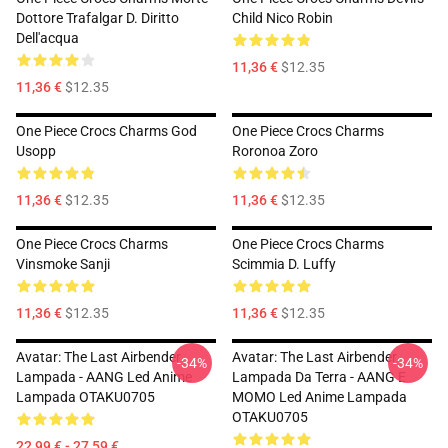
Dottore Trafalgar D. Diritto
Child Nico Robin
Dell'acqua
11,36 €
$12.35
11,36 €
$12.35
One Piece Crocs Charms God
One Piece Crocs Charms
Usopp
Roronoa Zoro
11,36 €
$12.35
11,36 €
$12.35
One Piece Crocs Charms
One Piece Crocs Charms
Vinsmoke Sanji
Scimmia D. Luffy
11,36 €
$12.35
11,36 €
$12.35
Avatar: The Last Airbender
Avatar: The Last Airbender
-34%
-34%
Lampada - AANG Led Anime
Lampada Da Terra - AANG E
Lampada OTAKU0705
MOMO Led Anime Lampada
OTAKU0705
22,99 € - 27,59 €