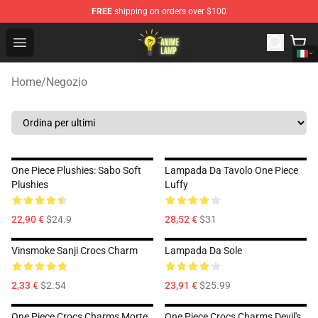
FREE
shipping on orders over $100
Anime Lamp Shop - The Best Store of Anime Lamp
Open menu
Home
/
Negozio
One Piece Plushies: Sabo Soft
Lampada Da Tavolo One Piece
Plushies
Luffy
22,90 €
$24.9
28,52 €
$31
Vinsmoke Sanji Crocs Charm
Lampada Da Sole
2,33 €
$2.54
23,91 €
$25.99
One Piece Crocs Charms Morte
One Piece Crocs Charms Devil's