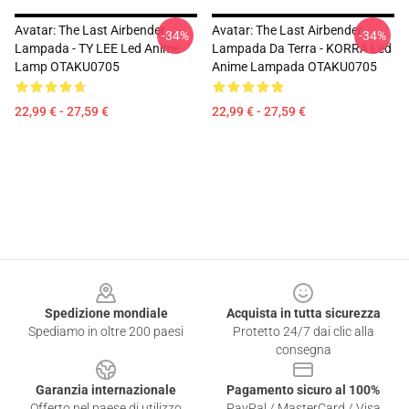
Avatar: The Last Airbender
Avatar: The Last Airbender
-34%
-34%
Lampada - TY LEE Led Anime
Lampada Da Terra - KORRA Led
Lamp OTAKU0705
Anime Lampada OTAKU0705
22,99 € - 27,59 €
22,99 € - 27,59 €
Footer
Spedizione mondiale
Acquista in tutta sicurezza
Spediamo in oltre 200 paesi
Protetto 24/7 dai clic alla
consegna
Garanzia internazionale
Pagamento sicuro al 100%
Offerto nel paese di utilizzo
PayPal / MasterCard / Visa