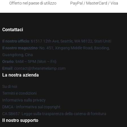
Offerto nel paese di utilizzo
PayPal / MasterCard / Visa
Contattaci
Il nostro ufficio
: 61517 12th Ave, Seattle, WA 98122, Stati Uniti
Il nostro magazzino
: No. 451, Xingang Middle Road, Baoding,
Guangdong, Cina
Orario
: 9AM – 5PM (Mon – Fri)
Email
: contact@theanimelamp.com
La nostra azienda
Su di noi
Termini e condizioni
Informativa sulla privacy
DMCA - Informativa sul copyright
CA SB657: Legge sulla trasparenza della catena di fornitura
Il nostro supporto