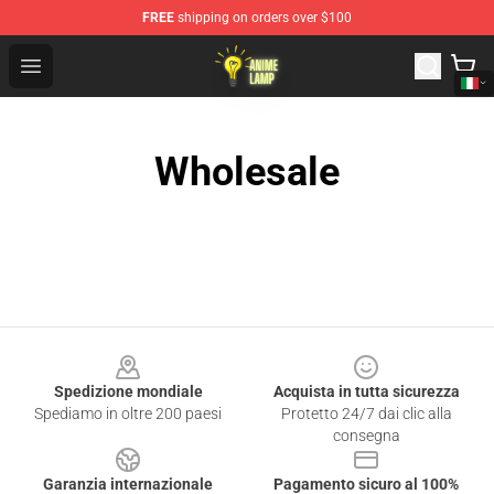
FREE
shipping on orders over $100
Anime Lamp Shop - The Best Store of Anime Lamp
Open menu
Wholesale
Footer
Spedizione mondiale
Acquista in tutta sicurezza
Spediamo in oltre 200 paesi
Protetto 24/7 dai clic alla
consegna
Garanzia internazionale
Pagamento sicuro al 100%