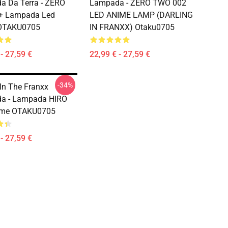
 Da Terra - ZERO
Lampada - ZERO TWO 002
 Lampada Led
LED ANIME LAMP (DARLING
OTAKU0705
IN FRANXX) Otaku0705
- 27,59 €
22,99 € - 27,59 €
-34%
 In The Franxx
a - Lampada HIRO
ime OTAKU0705
- 27,59 €