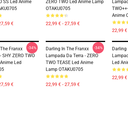
 SS Led Anime
ZERO TWO Led Anime Lamp
Lampada
AKU0705
OTAKU0705
TWO+++
Anime 
27,59 €
22,99 € - 27,59 €
22,99 € 
-34%
-34%
 The Franxx
Darling In The Franxx
Darling
- SHY ZERO TWO
Lampada Da Terra - ZERO
Lampad
Anime Led
TWO TEASE Led Anime
Led An
05
Lamp OTAKU0705
22,99 € 
27,59 €
22,99 € - 27,59 €