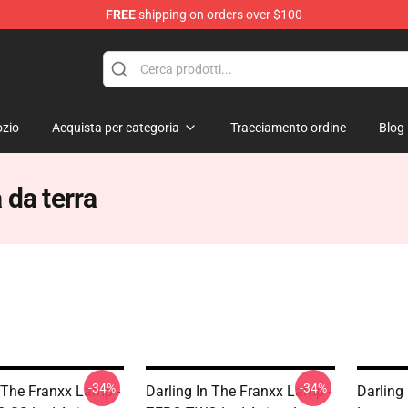
FREE
shipping on orders over $100
zio
Acquista per categoria
Tracciamento ordine
Blog
 da terra
-34%
-34%
n The Franxx Lamp -
Darling In The Franxx Lamp -
Darling