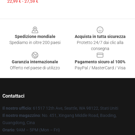
22,99 € - 27,59 €
Footer
Spedizione mondiale
Acquista in tutta sicurezza
Spediamo in oltre 200 paesi
Protetto 24/7 dai clic alla
consegna
Garanzia internazionale
Pagamento sicuro al 100%
Offerto nel paese di utilizzo
PayPal / MasterCard / Visa
Contattaci
Il nostro ufficio
: 61517 12th Ave, Seattle, WA 98122, Stati Uniti
Il nostro magazzino
: No. 451, Xingang Middle Road, Baoding,
Guangdong, Cina
Orario
: 9AM – 5PM (Mon – Fri)