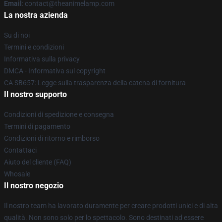
Email
: contact@theanimelamp.com
La nostra azienda
Su di noi
Termini e condizioni
Informativa sulla privacy
DMCA - Informativa sul copyright
CA SB657: Legge sulla trasparenza della catena di fornitura
Il nostro supporto
Condizioni di spedizione e consegna
Termini di pagamento
Condizioni di ritorno e rimborso
Contattaci
Aiuto del cliente (FAQ)
Whosale
Il nostro negozio
Il nostro team ha lavorato duramente per creare prodotti unici e di alta
qualità. Non sono solo per lo spettacolo. Sono destinati ad essere