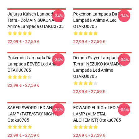
Jujutsu Kaisen Lampada Da
Pokemon Lampada Da Terra -
-34%
-34%
Terra - DoMAIN SUKUNA Led
Lampada Anime A Led
Anime Lampada OTAKU0705
OTAKU0705
22,99 € - 27,59 €
22,99 € - 27,59 €
Pokemon Lampada Da Terra -
Demon Slayer Lampada Da
-34%
-34%
Lampada EEVEE Led Anime
Terra - NEZUKO KAMADO
OTAKU0705
Lampada Led Anime
OTAKU0705
22,99 € - 27,59 €
22,99 € - 27,59 €
SABER SWORD LED ANIME
EDWARD ELRIC + LED ANIME
-34%
-34%
LAMP (FATE/STAY NIGHT)
LAMP (ALMETAL
Otaku0705
ALCHEMIST) Otaku0705
22,99 € - 27,59 €
22,99 € - 27,59 €