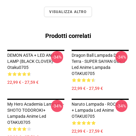
VISUALIZZA ALTRO
Prodotti correlati
DEMON ASTA + LED ANIME
Dragon Ball Lampada Da
-34%
-34%
LAMP (BLACK CLOVER)
Terra - SUPER SAIYAN GOKU
Otaku0705
Led Anime Lampada
OTAKU0705
22,99 € - 27,59 €
22,99 € - 27,59 €
My Hero Academia Lampada -
Naruto Lampada - ROCK LEE
-34%
-34%
SHOTO TODOROKI+
+ Lampada Led Anime
Lampada Anime Led
OTAKU0705
OTAKU0705
22,99 € - 27,59 €