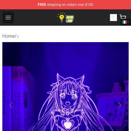
FREE
shipping on orders over $100
Anime Lamp Shop - The Best Store of Anime Lamp
Open menu
Home
/
♪