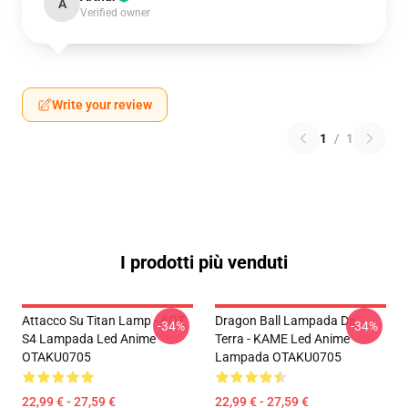
A
Verified owner
Write your review
1
/
1
I prodotti più venduti
Attacco Su Titan Lamp - AOT
Dragon Ball Lampada Da
-34%
-34%
S4 Lampada Led Anime
Terra - KAME Led Anime
OTAKU0705
Lampada OTAKU0705
22,99 € - 27,59 €
22,99 € - 27,59 €