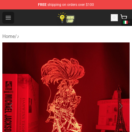
FREE
shipping on orders over $100
Anime Lamp Shop - The Best Store of Anime Lamp
Open menu
Home
/
♪