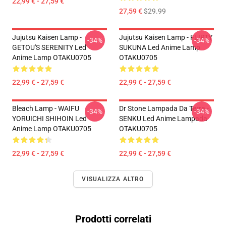
22,99 € - 27,59 €
27,59 €
$29.99
Jujutsu Kaisen Lamp -
Jujutsu Kaisen Lamp - FLIRTY
-34%
-34%
GETOU'S SERENITY Led
SUKUNA Led Anime Lamp
Anime Lamp OTAKU0705
OTAKU0705
22,99 € - 27,59 €
22,99 € - 27,59 €
Bleach Lamp - WAIFU
Dr Stone Lampada Da Terra -
-34%
-34%
YORUICHI SHIHOIN Led
SENKU Led Anime Lampada
Anime Lamp OTAKU0705
OTAKU0705
22,99 € - 27,59 €
22,99 € - 27,59 €
VISUALIZZA ALTRO
Prodotti correlati