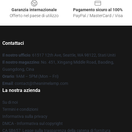
Garanzia internazionale
Pagamento sicuro al 100%
Offerto nel paese di utilizzo
PayPal / MasterCard / Visa
Contattaci
Il nostro ufficio
: 61517 12th Ave, Seattle, WA 98122, Stati Uniti
Il nostro magazzino
: No. 451, Xingang Middle Road, Baoding,
Guangdong, Cina
Orario
: 9AM – 5PM (Mon – Fri)
Email
: contact@theanimelamp.com
La nostra azienda
Su di noi
Termini e condizioni
Informativa sulla privacy
DMCA - Informativa sul copyright
CA SB657: Legge sulla trasparenza della catena di fornitura