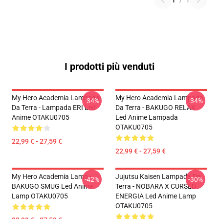
1
/
1
I prodotti più venduti
My Hero Academia Lampada
My Hero Academia Lampada
-34%
-34%
Da Terra - Lampada ERI Led
Da Terra - BAKUGO RELAX
Anime OTAKU0705
Led Anime Lampada
OTAKU0705
22,99 € - 27,59 €
22,99 € - 27,59 €
My Hero Academia Lamp -
Jujutsu Kaisen Lampada Da
-42%
-30%
BAKUGO SMUG Led Anime
Terra - NOBARA X CURSED
Lamp OTAKU0705
ENERGIA Led Anime Lamp
OTAKU0705