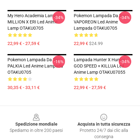
My Hero Academia Lamp -
Pokemon Lampada Da Terra -
-34%
-34%
MILLION X ERI Led Anime
VAPOREON Led Anime
Lamp OTAKU0705
Lampada OTAKU0705
22,99 € - 27,59 €
22,99 €
$24.99
Pokemon Lampada Da Terra -
Lampada Hunter X Hunter -
-16%
-34%
PALKIA Led Anime Lampada
GOD SPEED + KILLUA Led
OTAKU0705
Anime Lamp OTAKU07055
30,35 € - 33,11 €
22,99 € - 27,59 €
Footer
Spedizione mondiale
Acquista in tutta sicurezza
Spediamo in oltre 200 paesi
Protetto 24/7 dai clic alla
consegna