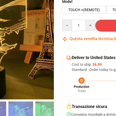
Model
TOUCH +(REMOTE)
T
Quantity
Questa vendita termina 
Deliver to United States
Cost to ship:
$6.99
Standard - Order today to g
Production
Today
Transazione sicura
Consegna mondiale a domici