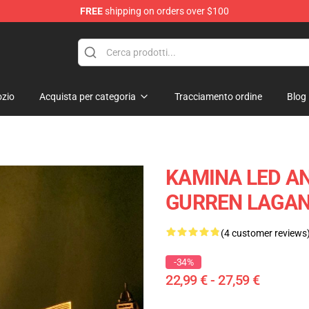
FREE
shipping on orders over $100
zio
Acquista per categoria
Tracciamento ordine
Blog
KAMINA LED A
GURREN LAGAN
(4 customer reviews
-34%
22,99 € - 27,59 €