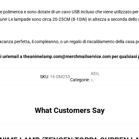
 polimerica e sono dotate di un cavo USB incluso che viene utilizzato per 
pure! Le lampade sono circa 20-25CM (8-10IN) in altezza a seconda dello s
canza perfetta, il compleanno, o un regalo di riscaldamento della casa per
iaci un'email a theanimelamp.com@merchmailservice.com per qualsiasi p
Altri
,
SKU
:
16-DM255
Categorie
:
♪
,
What Customers Say