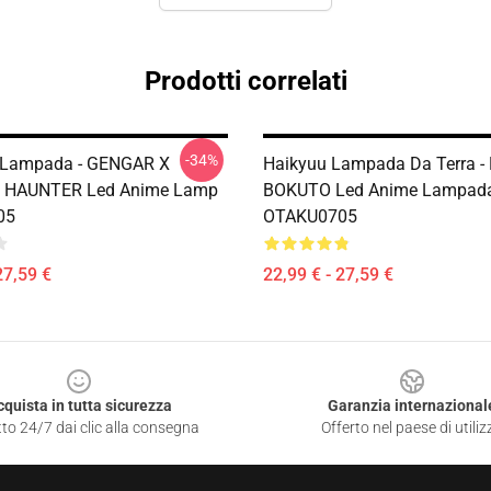
Prodotti correlati
-34%
Lampada - GENGAR X
Haikyuu Lampada Da Terra -
 HAUNTER Led Anime Lamp
BOKUTO Led Anime Lampad
05
OTAKU0705
27,59 €
22,99 € - 27,59 €
cquista in tutta sicurezza
Garanzia internazional
to 24/7 dai clic alla consegna
Offerto nel paese di utiliz