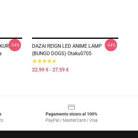
-34%
-34%
 KURO E
DAZAI REIGN LED ANIME LAMP
a
(BUNGO DOGS) Otaku0705
22,99 € - 27,59 €
e
Pagamento sicuro al 100%
zo
PayPal / MasterCard / Visa