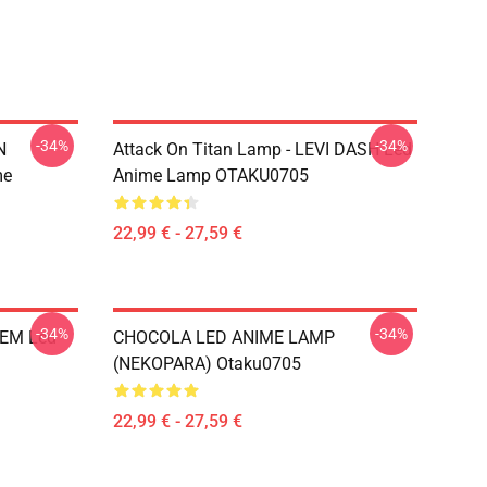
-34%
-34%
N
Attack On Titan Lamp - LEVI DASH Led
me
Anime Lamp OTAKU0705
22,99 € - 27,59 €
-34%
-34%
REM Led
CHOCOLA LED ANIME LAMP
(NEKOPARA) Otaku0705
22,99 € - 27,59 €