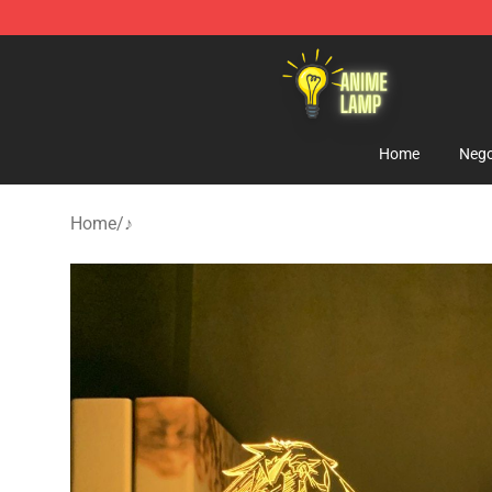
Anime Lamp Shop - The Best Store of Anime Lamp
Home
Nego
Home
/
♪