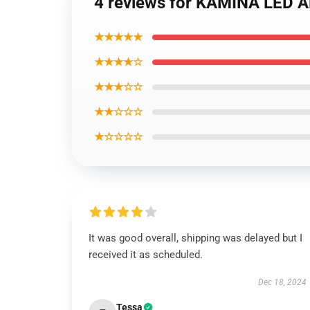
4 reviews for KAMINA LED
★★★★★
★★★★☆
★★★☆☆
★★☆☆☆
★☆☆☆☆
It was good overall, shipping was delayed but I
received it as scheduled.
Dec 18, 2024
Tessa