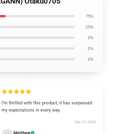
AGANN) Otaku0705
75%
25%
0%
0%
0%
I’m thrilled with this product; it has surpassed
my expectations in every way.
Dec 15, 2024
Matthew