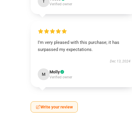
T
Verified owner
I’m very pleased with this purchase; it has
surpassed my expectations.
Dec 13, 2024
Molly
M
Verified owner
Write your review