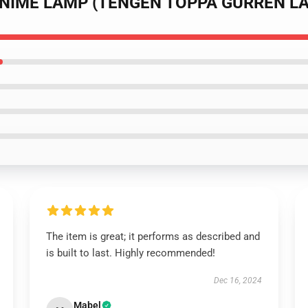
 ANIME LAMP (TENGEN TOPPA GURREN L
The item is great; it performs as described and
is built to last. Highly recommended!
Dec 16, 2024
Mabel