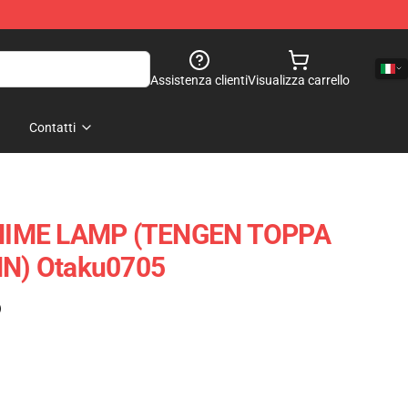
Assistenza clienti
Visualizza carrello
Contatti
NIME LAMP (TENGEN TOPPA
N) Otaku0705
)