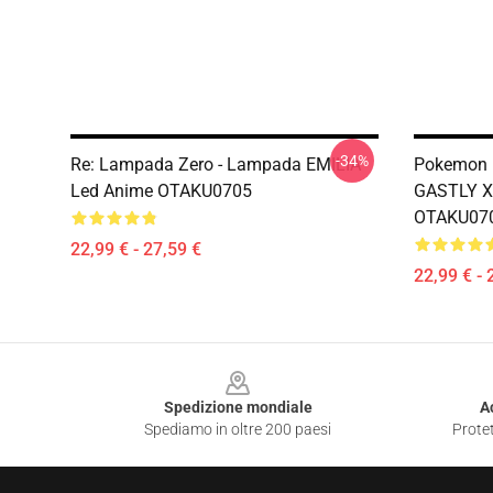
-34%
Re: Lampada Zero - Lampada EMILIA
Pokemon 
Led Anime OTAKU0705
GASTLY X
OTAKU07
22,99 € - 27,59 €
22,99 € - 
Footer
Spedizione mondiale
A
Spediamo in oltre 200 paesi
Protet