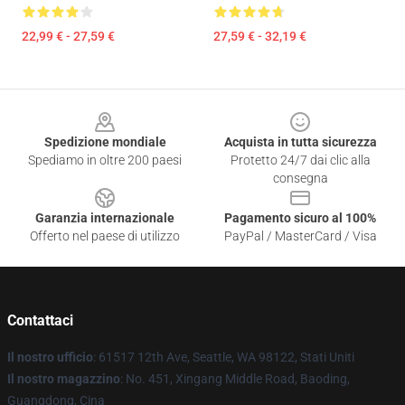
22,99 € - 27,59 €
27,59 € - 32,19 €
Footer
Spedizione mondiale
Acquista in tutta sicurezza
Spediamo in oltre 200 paesi
Protetto 24/7 dai clic alla
consegna
Garanzia internazionale
Pagamento sicuro al 100%
Offerto nel paese di utilizzo
PayPal / MasterCard / Visa
Contattaci
Il nostro ufficio
: 61517 12th Ave, Seattle, WA 98122, Stati Uniti
Il nostro magazzino
: No. 451, Xingang Middle Road, Baoding,
Guangdong, Cina