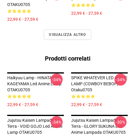
OTAKU0705
22,99 € - 27,59 €
22,99 € - 27,59 €
VISUALIZZA ALTRO
Prodotti correlati
Haikyuu Lamp - HINATA AND
SPIKE WHATEVER LED ANIME
-34%
-34%
KAGEYAMA Led Anime Lamp
LAMP (COWBOY BEBOP)
OTAKU0705
Otaku0705
22,99 € - 27,59 €
22,99 € - 27,59 €
Jujutsu Kaisen Lampada Da
Jujutsu Kaisen Lampada Da
-34%
-30%
Terra - VOID GOJO Led Anime
Terra - GLORY SUKUNA Led
Lamp OTAKU0705
Anime Lampada OTAKU0705