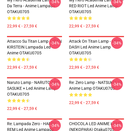
My Hero Academia Lampada
My Hero Academia Lampada -
-34%
-34%
Da Terra - Anime Lampada
RED RIOT Led Anime Lamp
OTAKU0705
OTAKU0705
22,99 € - 27,59 €
22,99 € - 27,59 €
Attacco Su Titan Lamp - JEAN
Attack On Titan Lamp - LEVI
-34%
-34%
KIRSTEIN Lampada Led
DASH Led Anime Lamp
Anime OTAKU0705
OTAKU0705
22,99 € - 27,59 €
22,99 € - 27,59 €
Naruto Lamp - NARUTO AND
Re: Zero Lamp - NATSUKI Led
-34%
-34%
SASUKE + Led Anime Lamp
Anime Lamp OTAKU0705
OTAKU0705
22,99 € - 27,59 €
22,99 € - 27,59 €
Re: Lampada Zero - HAPPY
CHOCOLA LED ANIME LAMP
-34%
-34%
REM Led Anime Lampada
(NEKOPARA) Otaku0705