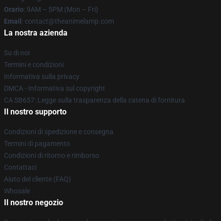
Orario
: 9AM – 5PM (Mon – Fri)
Email
: contact@theanimelamp.com
La nostra azienda
Su di noi
Termini e condizioni
Informativa sulla privacy
DMCA - Informativa sul copyright
CA SB657: Legge sulla trasparenza della catena di fornitura
Il nostro supporto
Condizioni di spedizione e consegna
Termini di pagamento
Condizioni di ritorno e rimborso
Contattaci
Aiuto del cliente (FAQ)
Whosale
Il nostro negozio