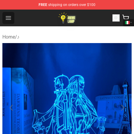
FREE
shipping on orders over $100
Anime Lamp Shop - The Best Store of Anime Lamp
Open menu
Home
/
♪