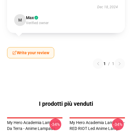
Dec 18, 2024
Max
M
Verified owner
Write your review
1
/
1
I prodotti più venduti
My Hero Academia Lampada
My Hero Academia Lampada -
-34%
-34%
Da Terra - Anime Lampada
RED RIOT Led Anime Lamp