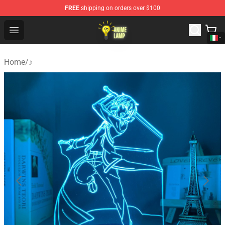
FREE
shipping on orders over $100
Anime Lamp Shop - The Best Store of Anime Lamp
Open menu
Home
/
♪