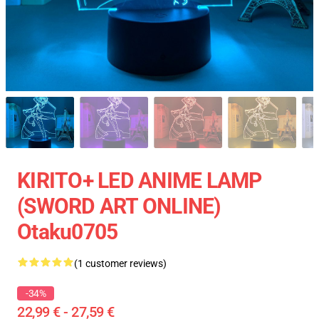
KIRITO+ LED ANIME LAMP
(SWORD ART ONLINE)
Otaku0705
(1 customer reviews)
-34%
22,99 € - 27,59 €