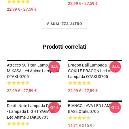
22,99 € - 27,59 €
22,99 € - 27,59 €
VISUALIZZA ALTRO
Prodotti correlati
Attacco Su Titan Lamp -
Dragon Ball Lampada - SON
-34%
-34%
MIKASA Led Anime Lampada
GOKU E DRAGON Led Anime
OTAKU0705
Lampada OTAKU0705
22,99 € - 27,59 €
22,99 € - 27,59 €
Death Note Lampada Da Terra
BIANCO LAVA LED LAMP
-34%
-36%
- Lampada LIGHT YAGAMI
BASE Otaku0705
Led Anime OTAKU0705
14,71 €
$15.99