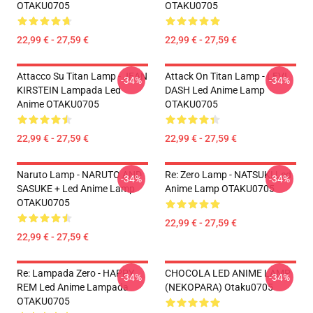
OTAKU0705
OTAKU0705
22,99 € - 27,59 €
22,99 € - 27,59 €
Attacco Su Titan Lamp - JEAN
Attack On Titan Lamp - LEVI
-34%
-34%
KIRSTEIN Lampada Led
DASH Led Anime Lamp
Anime OTAKU0705
OTAKU0705
22,99 € - 27,59 €
22,99 € - 27,59 €
Naruto Lamp - NARUTO AND
Re: Zero Lamp - NATSUKI Led
-34%
-34%
SASUKE + Led Anime Lamp
Anime Lamp OTAKU0705
OTAKU0705
22,99 € - 27,59 €
22,99 € - 27,59 €
Re: Lampada Zero - HAPPY
CHOCOLA LED ANIME LAMP
-34%
-34%
REM Led Anime Lampada
(NEKOPARA) Otaku0705
OTAKU0705