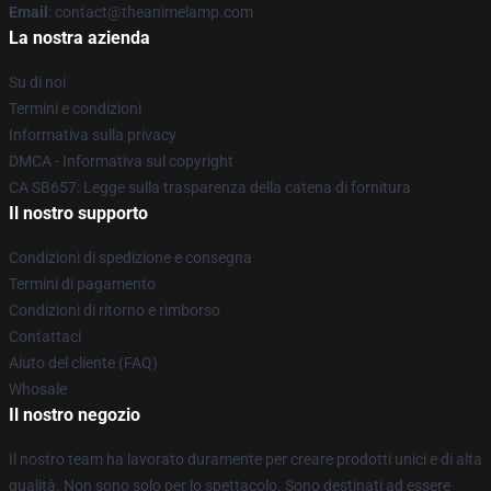
Email
: contact@theanimelamp.com
La nostra azienda
Su di noi
Termini e condizioni
Informativa sulla privacy
DMCA - Informativa sul copyright
CA SB657: Legge sulla trasparenza della catena di fornitura
Il nostro supporto
Condizioni di spedizione e consegna
Termini di pagamento
Condizioni di ritorno e rimborso
Contattaci
Aiuto del cliente (FAQ)
Whosale
Il nostro negozio
Il nostro team ha lavorato duramente per creare prodotti unici e di alta
qualità. Non sono solo per lo spettacolo. Sono destinati ad essere