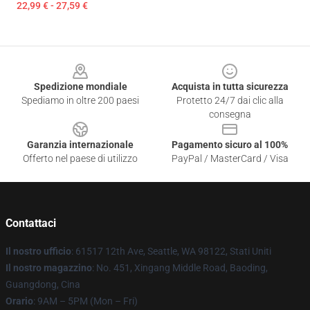
22,99 € - 27,59 €
Footer
Spedizione mondiale
Acquista in tutta sicurezza
Spediamo in oltre 200 paesi
Protetto 24/7 dai clic alla
consegna
Garanzia internazionale
Pagamento sicuro al 100%
Offerto nel paese di utilizzo
PayPal / MasterCard / Visa
Contattaci
Il nostro ufficio
: 61517 12th Ave, Seattle, WA 98122, Stati Uniti
Il nostro magazzino
: No. 451, Xingang Middle Road, Baoding,
Guangdong, Cina
Orario
: 9AM – 5PM (Mon – Fri)