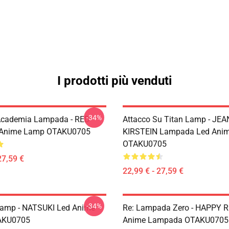
I prodotti più venduti
-34%
Academia Lampada - RED
Attacco Su Titan Lamp - JEA
 Anime Lamp OTAKU0705
KIRSTEIN Lampada Led Ani
OTAKU0705
27,59 €
22,99 € - 27,59 €
-34%
Lamp - NATSUKI Led Anime
Re: Lampada Zero - HAPPY 
AKU0705
Anime Lampada OTAKU0705