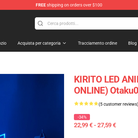
FREE
shipping on orders over $100
zio
Acquista per categoria
Tracciamento ordine
Blog
KIRITO LED AN
ONLINE) Otaku
(5 customer reviews
-34%
22,99 € - 27,59 €