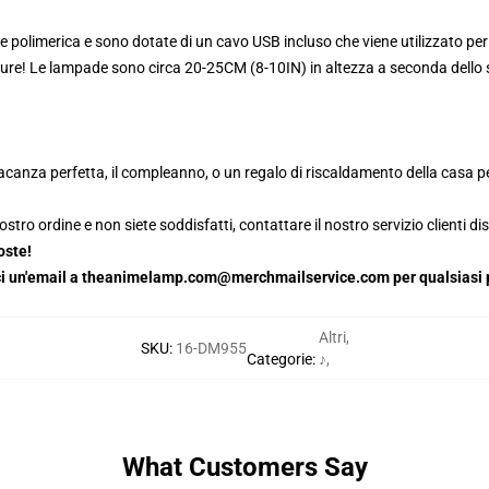
 polimerica e sono dotate di un cavo USB incluso che viene utilizzato per 
pure! Le lampade sono circa 20-25CM (8-10IN) in altezza a seconda dello s
canza perfetta, il compleanno, o un regalo di riscaldamento della casa per
stro ordine e non siete soddisfatti, contattare il nostro servizio clienti dis
oste!
iaci un'email a theanimelamp.com@merchmailservice.com per qualsiasi p
Altri
,
SKU
:
16-DM955
Categorie
:
♪
,
What Customers Say