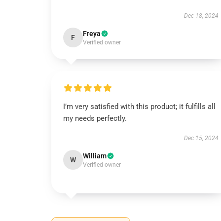
Dec 18, 2024
Freya
F
Verified owner
I’m very satisfied with this product; it fulfills all
my needs perfectly.
Dec 15, 2024
William
W
Verified owner