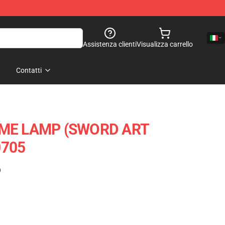
Assistenza clienti
Visualizza carrello
Contatti
IME LAMP (SWORD ART
0705
)