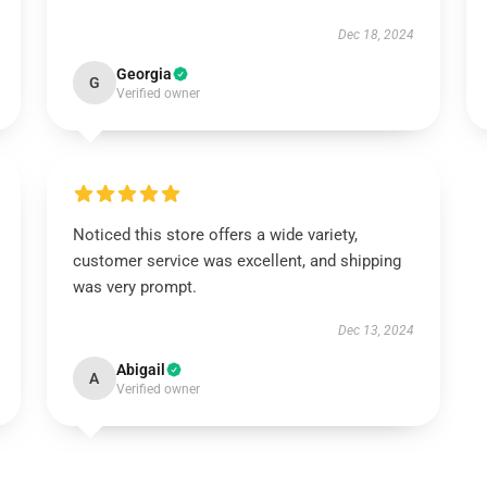
Dec 18, 2024
Georgia
G
Verified owner
Noticed this store offers a wide variety,
customer service was excellent, and shipping
was very prompt.
Dec 13, 2024
Abigail
A
Verified owner