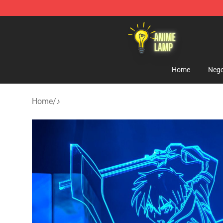
Anime Lamp Shop - The Best Store of Anime Lamp
Home
Nego
Home
/
♪