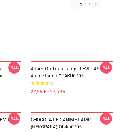
1
/
1
-34%
-34%
N
Attack On Titan Lamp - LEVI DASH Led
me
Anime Lamp OTAKU0705
22,99 € - 27,59 €
-34%
-34%
REM Led
CHOCOLA LED ANIME LAMP
(NEKOPARA) Otaku0705