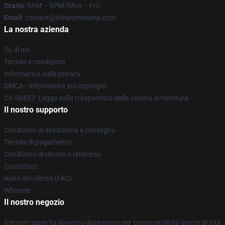
Orario
: 9AM – 5PM (Mon – Fri)
Email
: contact@theanimelamp.com
La nostra azienda
Su di noi
Termini e condizioni
Informativa sulla privacy
DMCA - Informativa sul copyright
CA SB657: Legge sulla trasparenza della catena di fornitura
Il nostro supporto
Condizioni di spedizione e consegna
Termini di pagamento
Condizioni di ritorno e rimborso
Contattaci
Aiuto del cliente (FAQ)
Whosale
Il nostro negozio
Il nostro team ha lavorato duramente per creare prodotti unici e di alta