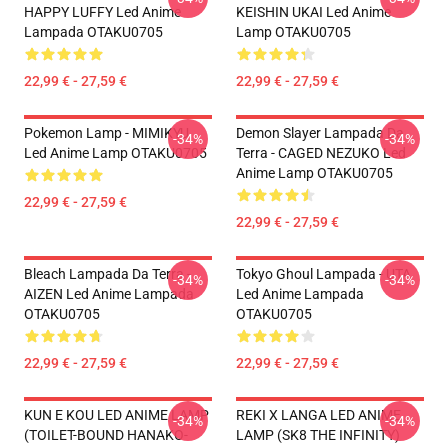
HAPPY LUFFY Led Anime
KEISHIN UKAI Led Anime
Lampada OTAKU0705
Lamp OTAKU0705
22,99 € - 27,59 €
22,99 € - 27,59 €
Pokemon Lamp - MIMIKYU
Demon Slayer Lampada Da
-34%
-34%
Led Anime Lamp OTAKU0705
Terra - CAGED NEZUKO Led
Anime Lamp OTAKU0705
22,99 € - 27,59 €
22,99 € - 27,59 €
Bleach Lampada Da Terra -
Tokyo Ghoul Lampada - UTA
-34%
-34%
AIZEN Led Anime Lampada
Led Anime Lampada
OTAKU0705
OTAKU0705
22,99 € - 27,59 €
22,99 € - 27,59 €
KUN E KOU LED ANIME LAMP
REKI X LANGA LED ANIME
-34%
-34%
(TOILET-BOUND HANAKO-
LAMP (SK8 THE INFINITY)