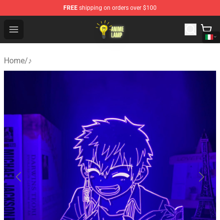
FREE
shipping on orders over $100
Anime Lamp Shop - The Best Store of Anime Lamp
Open menu
Home
/
♪