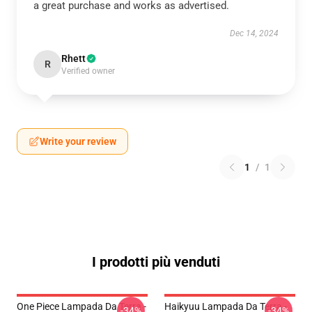
a great purchase and works as advertised.
Dec 14, 2024
Rhett
R
Verified owner
Write your review
1
/
1
I prodotti più venduti
One Piece Lampada Da Terra -
Haikyuu Lampada Da Terra -
-34%
-34%