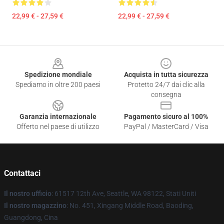
22,99 € - 27,59 €
22,99 € - 27,59 €
Footer
Spedizione mondiale
Acquista in tutta sicurezza
Spediamo in oltre 200 paesi
Protetto 24/7 dai clic alla
consegna
Garanzia internazionale
Pagamento sicuro al 100%
Offerto nel paese di utilizzo
PayPal / MasterCard / Visa
Contattaci
Il nostro ufficio
: 61517 12th Ave, Seattle, WA 98122, Stati Uniti
Il nostro magazzino
: No. 451, Xingang Middle Road, Baoding,
Guangdong, Cina