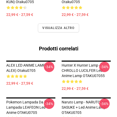
KUN) Otaku0705
Otaku0705
22,99 € - 27,59 €
22,99 € - 27,59 €
VISUALIZZA ALTRO
Prodotti correlati
ALEX LED ANIME LAMP (BJ
Hunter X Hunter Lamp -
-34%
-34%
ALEX) Otaku0705
CHROLLO LUCILFER Led
Anime Lamp OTAKU07055
22,99 € - 27,59 €
22,99 € - 27,59 €
Pokemon Lampada Da Terra -
Naruto Lamp - NARUTO AND
-34%
-34%
Lampada LEAFEON Led
SASUKE + Led Anime Lamp
Anime OTAKU0705
OTAKU0705