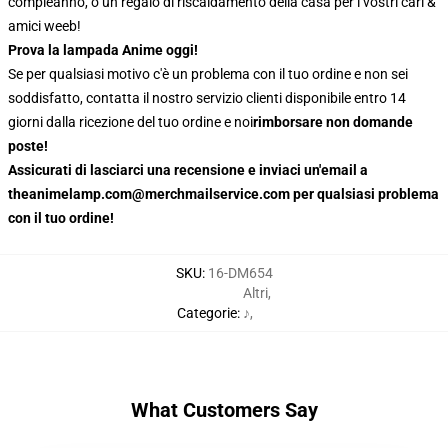
compleanno, o un regalo di riscaldamento della casa per i vostri cari &
amici weeb!
Prova la lampada Anime oggi!
Se per qualsiasi motivo c'è un problema con il tuo ordine e non sei
soddisfatto, contatta il nostro servizio clienti disponibile entro 14
giorni dalla ricezione del tuo ordine e noi
rimborsare non domande
poste!
Assicurati di lasciarci una recensione e inviaci un'email a
theanimelamp.com@merchmailservice.com per qualsiasi problema
con il tuo ordine!
SKU
:
16-DM654
Altri
,
Categorie
:
♪
,
What Customers Say