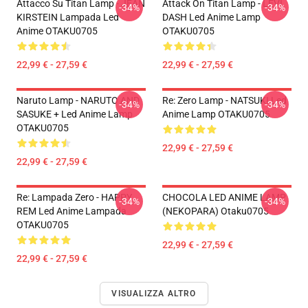
Attacco Su Titan Lamp - JEAN
Attack On Titan Lamp - LEVI
-34%
-34%
KIRSTEIN Lampada Led
DASH Led Anime Lamp
Anime OTAKU0705
OTAKU0705
22,99 € - 27,59 €
22,99 € - 27,59 €
Naruto Lamp - NARUTO AND
Re: Zero Lamp - NATSUKI Led
-34%
-34%
SASUKE + Led Anime Lamp
Anime Lamp OTAKU0705
OTAKU0705
22,99 € - 27,59 €
22,99 € - 27,59 €
Re: Lampada Zero - HAPPY
CHOCOLA LED ANIME LAMP
-34%
-34%
REM Led Anime Lampada
(NEKOPARA) Otaku0705
OTAKU0705
22,99 € - 27,59 €
22,99 € - 27,59 €
VISUALIZZA ALTRO