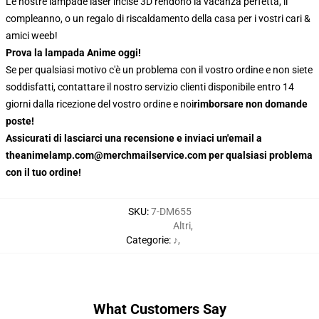
Le nostre lampade laser incise 3D rendono la vacanza perfetta, il
compleanno, o un regalo di riscaldamento della casa per i vostri cari &
amici weeb!
Prova la lampada Anime oggi!
Se per qualsiasi motivo c'è un problema con il vostro ordine e non siete
soddisfatti, contattare il nostro servizio clienti disponibile entro 14
giorni dalla ricezione del vostro ordine e noi
rimborsare non domande
poste!
Assicurati di lasciarci una recensione e inviaci un'email a
theanimelamp.com@merchmailservice.com per qualsiasi problema
con il tuo ordine!
SKU
:
7-DM655
Altri
,
Categorie
:
♪
,
What Customers Say