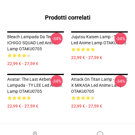
Prodotti correlati
Bleach Lampada Da Terra -
Jujutsu Kaisen Lamp - TOGE
-34%
-34%
ICHIGO SQUAD Led Anime
Led Anime Lamp OTAKU0705
Lamp OTAKU0705
22,99 € - 27,59 €
22,99 € - 27,59 €
Avatar: The Last Airbender
Attack On Titan Lamp - ANNIE
-34%
-34%
Lampada - TY LEE Led Anime
X MIKASA Led Anime Lamp
Lamp OTAKU0705
OTAKU0705
22,99 € - 27,59 €
22,99 € - 27,59 €
Footer