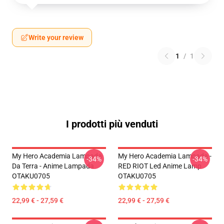
Write your review
1
/
1
I prodotti più venduti
My Hero Academia Lampada
My Hero Academia Lampada -
-34%
-34%
Da Terra - Anime Lampada
RED RIOT Led Anime Lamp
OTAKU0705
OTAKU0705
22,99 € - 27,59 €
22,99 € - 27,59 €