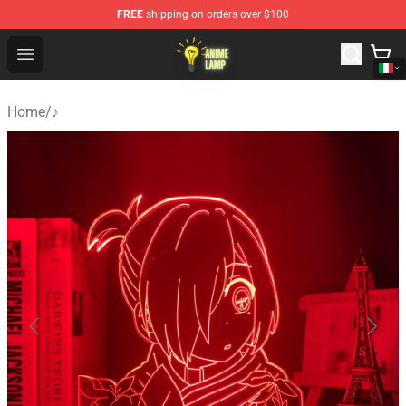
FREE
shipping on orders over $100
Anime Lamp Shop - The Best Store of Anime Lamp
Open menu
Home
/
♪