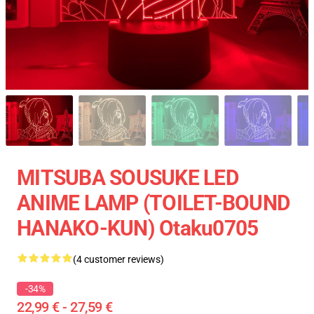
MITSUBA SOUSUKE LED
ANIME LAMP (TOILET-BOUND
HANAKO-KUN) Otaku0705
(4 customer reviews)
-34%
22,99 € - 27,59 €