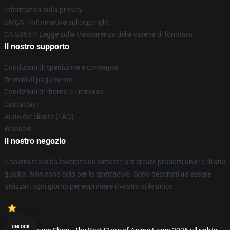
Informativa sulla privacy
DMCA - Informativa sul copyright
CA SB657: Legge sulla trasparenza della catena di fornitura
Il nostro supporto
Condizioni di spedizione e consegna
Termini di pagamento
Condizioni di ritorno e rimborso
Contattaci
Aiuto del cliente (FAQ)
Whosale
Il nostro negozio
Il nostro team ha lavorato duramente per creare prodotti unici e di alta
qualità. Non sono solo per lo spettacolo. Sono destinati ad essere
utilizzati ogni giorno per esprimere il vostro stile unico.
UNLOCK