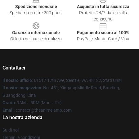
Spedizione mondiale
Acquista in tutta sicurezza
Spediamo in oltre 200 paesi
Protetto 24/7 dai clic alla
consegna
Garanzia internazionale
Pagamento sicuro al 100%
Offerto nel paese di utilizzo
PayPal / MasterCard / Visa
Contattaci
Il nostro ufficio
: 61517 12th Ave, Seattle, WA 98122, Stati Uniti
Il nostro magazzino
: No. 451, Xingang Middle Road, Baoding,
Guangdong, Cina
Orario
: 9AM – 5PM (Mon – Fri)
Email
: contact@theanimelamp.com
La nostra azienda
Su di noi
Termini e condizioni