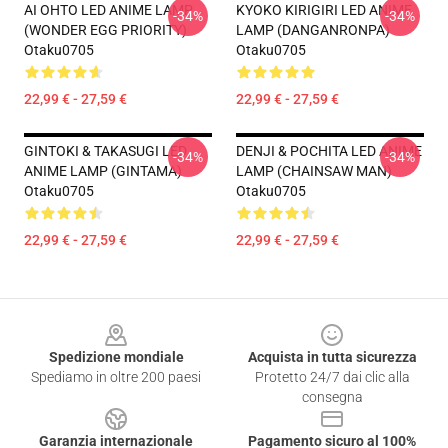
AI OHTO LED ANIME LAMP
KYOKO KIRIGIRI LED ANIME
-34%
-34%
(WONDER EGG PRIORITY)
LAMP (DANGANRONPA)
Otaku0705
Otaku0705
22,99 € - 27,59 €
22,99 € - 27,59 €
GINTOKI & TAKASUGI LED
DENJI & POCHITA LED ANIME
-34%
-34%
ANIME LAMP (GINTAMA)
LAMP (CHAINSAW MAN)
Otaku0705
Otaku0705
22,99 € - 27,59 €
22,99 € - 27,59 €
Footer
Spedizione mondiale
Acquista in tutta sicurezza
Spediamo in oltre 200 paesi
Protetto 24/7 dai clic alla
consegna
Garanzia internazionale
Pagamento sicuro al 100%