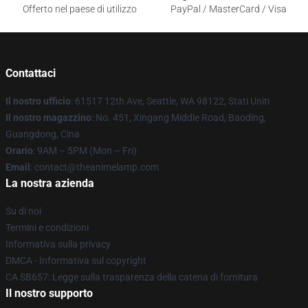
Offerto nel paese di utilizzo
PayPal / MasterCard / Visa
Contattaci
Il nostro ufficio
: 61517 12th Ave, Seattle, WA 98122, Stati Uniti
Il nostro magazzino
: No. 451, Xingang Middle Road, Baoding,
Guangdong, Cina
Orario
: 9AM – 5PM (Mon – Fri)
Email
: contact@theanimelamp.com
La nostra azienda
Su di noi
Termini e condizioni
Informativa sulla privacy
DMCA - Informativa sul copyright
CA SB657: Legge sulla trasparenza della catena di fornitura
Il nostro supporto