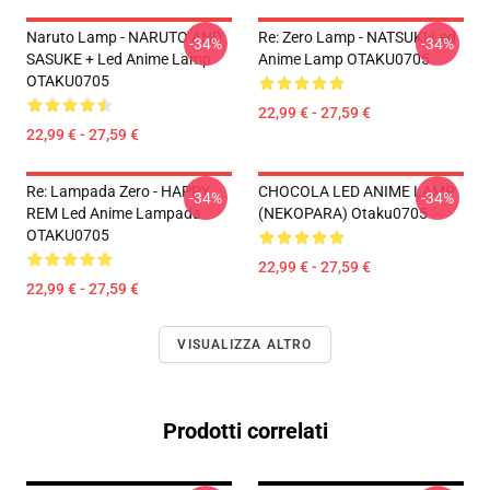
Naruto Lamp - NARUTO AND
Re: Zero Lamp - NATSUKI Led
-34%
-34%
SASUKE + Led Anime Lamp
Anime Lamp OTAKU0705
OTAKU0705
22,99 € - 27,59 €
22,99 € - 27,59 €
Re: Lampada Zero - HAPPY
CHOCOLA LED ANIME LAMP
-34%
-34%
REM Led Anime Lampada
(NEKOPARA) Otaku0705
OTAKU0705
22,99 € - 27,59 €
22,99 € - 27,59 €
VISUALIZZA ALTRO
Prodotti correlati