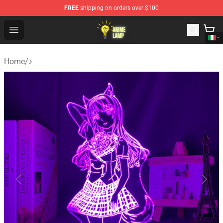
FREE
shipping on orders over $100
Anime Lamp Shop - The Best Store of Anime Lamp
Open menu
Home
/
♪