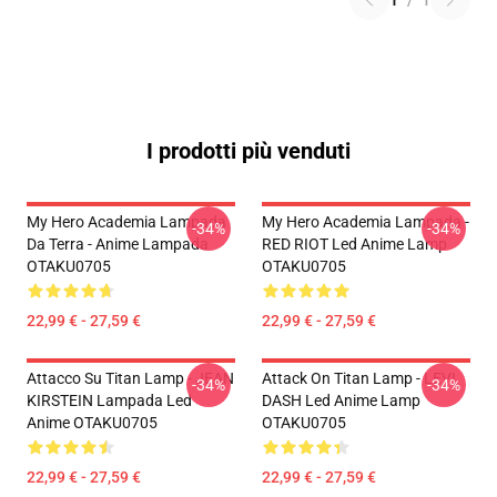
1
/
1
I prodotti più venduti
My Hero Academia Lampada
My Hero Academia Lampada -
-34%
-34%
Da Terra - Anime Lampada
RED RIOT Led Anime Lamp
OTAKU0705
OTAKU0705
22,99 € - 27,59 €
22,99 € - 27,59 €
Attacco Su Titan Lamp - JEAN
Attack On Titan Lamp - LEVI
-34%
-34%
KIRSTEIN Lampada Led
DASH Led Anime Lamp
Anime OTAKU0705
OTAKU0705
22,99 € - 27,59 €
22,99 € - 27,59 €