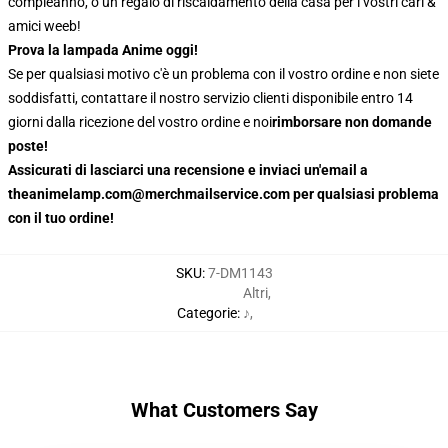
compleanno, o un regalo di riscaldamento della casa per i vostri cari &
amici weeb!
Prova la lampada Anime oggi!
Se per qualsiasi motivo c'è un problema con il vostro ordine e non siete
soddisfatti, contattare il nostro servizio clienti disponibile entro 14
giorni dalla ricezione del vostro ordine e noi
rimborsare non domande
poste!
Assicurati di lasciarci una recensione e inviaci un'email a
theanimelamp.com@merchmailservice.com per qualsiasi problema
con il tuo ordine!
SKU
:
7-DM1143
Altri
,
Categorie
:
♪
,
What Customers Say