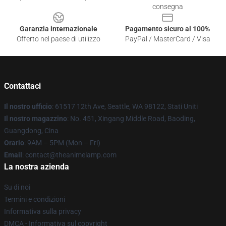
consegna
Garanzia internazionale
Pagamento sicuro al 100%
Offerto nel paese di utilizzo
PayPal / MasterCard / Visa
Contattaci
Il nostro ufficio
: 61517 12th Ave, Seattle, WA 98122, Stati Uniti
Il nostro magazzino
: No. 451, Xingang Middle Road, Baoding,
Guangdong, Cina
Orario
: 9AM – 5PM (Mon – Fri)
Email
: contact@theanimelamp.com
La nostra azienda
Su di noi
Termini e condizioni
Informativa sulla privacy
DMCA - Informativa sul copyright