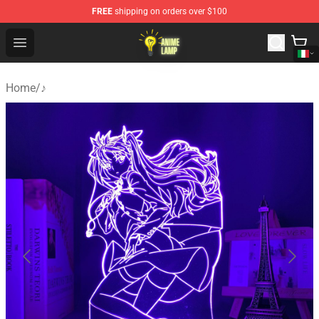
FREE
shipping on orders over $100
Anime Lamp Shop - The Best Store of Anime Lamp
Open menu
Home
/
♪