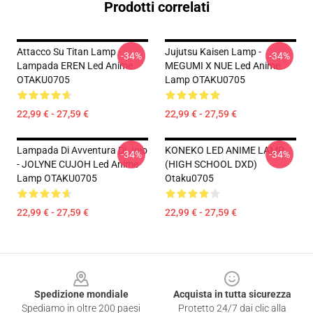
Prodotti correlati
Attacco Su Titan Lamp -
Jujutsu Kaisen Lamp -
-34%
-34%
Lampada EREN Led Anime
MEGUMI X NUE Led Anime
OTAKU0705
Lamp OTAKU0705
22,99 € - 27,59 €
22,99 € - 27,59 €
Lampada Di Avventura Di Jojo
KONEKO LED ANIME LAMP
-34%
-34%
- JOLYNE CUJOH Led Anime
(HIGH SCHOOL DXD)
Lamp OTAKU0705
Otaku0705
22,99 € - 27,59 €
22,99 € - 27,59 €
Footer
Spedizione mondiale
Acquista in tutta sicurezza
Spediamo in oltre 200 paesi
Protetto 24/7 dai clic alla