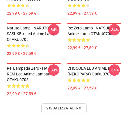
22,99 € - 27,59 €
22,99 € - 27,59 €
Naruto Lamp - NARUTO AND
Re: Zero Lamp - NATSUKI Led
-34%
-34%
SASUKE + Led Anime Lamp
Anime Lamp OTAKU0705
OTAKU0705
22,99 € - 27,59 €
22,99 € - 27,59 €
Re: Lampada Zero - HAPPY
CHOCOLA LED ANIME LAMP
-34%
-34%
REM Led Anime Lampada
(NEKOPARA) Otaku0705
OTAKU0705
22,99 € - 27,59 €
22,99 € - 27,59 €
VISUALIZZA ALTRO