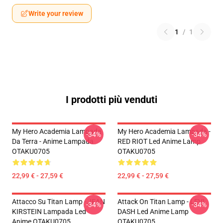
Write your review
1
/
1
I prodotti più venduti
My Hero Academia Lampada
My Hero Academia Lampada -
-34%
-34%
Da Terra - Anime Lampada
RED RIOT Led Anime Lamp
OTAKU0705
OTAKU0705
22,99 € - 27,59 €
22,99 € - 27,59 €
Attacco Su Titan Lamp - JEAN
Attack On Titan Lamp - LEVI
-34%
-34%
KIRSTEIN Lampada Led
DASH Led Anime Lamp
Anime OTAKU0705
OTAKU0705