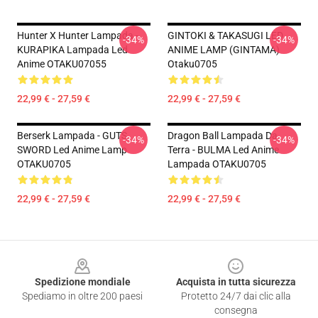
Hunter X Hunter Lampada -
GINTOKI & TAKASUGI LED
-34%
-34%
KURAPIKA Lampada Led
ANIME LAMP (GINTAMA)
Anime OTAKU07055
Otaku0705
22,99 € - 27,59 €
22,99 € - 27,59 €
Berserk Lampada - GUTS
Dragon Ball Lampada Da
-34%
-34%
SWORD Led Anime Lamp
Terra - BULMA Led Anime
OTAKU0705
Lampada OTAKU0705
22,99 € - 27,59 €
22,99 € - 27,59 €
Footer
Spedizione mondiale
Acquista in tutta sicurezza
Spediamo in oltre 200 paesi
Protetto 24/7 dai clic alla
consegna