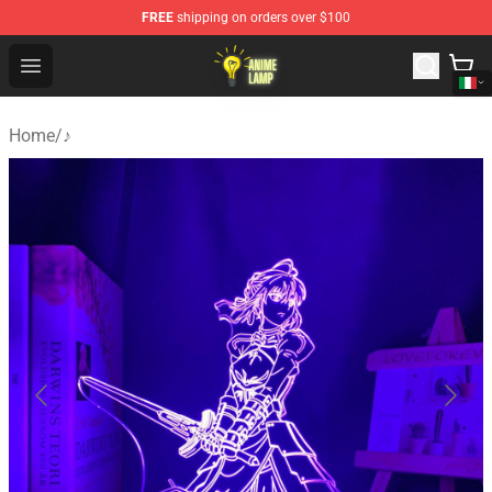
FREE
shipping on orders over $100
Anime Lamp Shop - The Best Store of Anime Lamp
Open menu
Home
/
♪