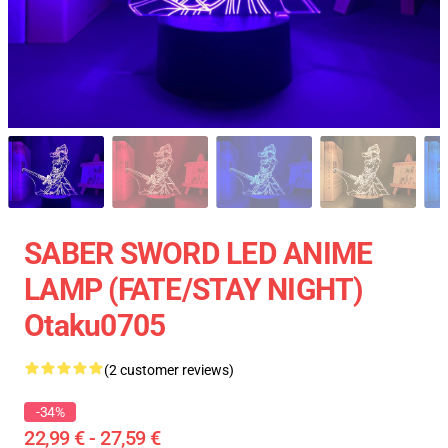
SABER SWORD LED ANIME
LAMP (FATE/STAY NIGHT)
Otaku0705
(2 customer reviews)
-34%
22,99 € - 27,59 €