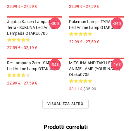
22,99 € - 27,59 €
22,99 € - 27,59 €
Jujutsu Kaisen Lampada Da
Pokemon Lamp - TYRANITAR
-30%
-34%
Terra - SUKUNA Led Anime
Led Anime Lamp OTAKU0705
Lampada OTAKU0705
22,99 € - 27,59 €
27,59 € - 32,19 €
Re: Lampada Zero - SAD REM
MITSUHA AND TAKI LED
-34%
-16%
Led Anime Lamp OTAKU0705
ANIME LAMP (YOUR NAME)
Otaku0705
22,99 € - 27,59 €
33,11 €
$35.99
VISUALIZZA ALTRO
Prodotti correlati