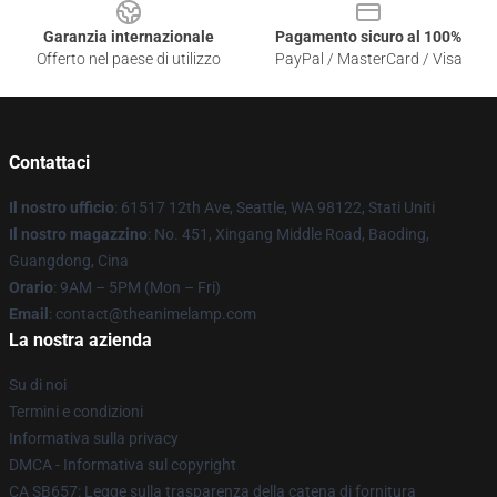
Garanzia internazionale
Pagamento sicuro al 100%
Offerto nel paese di utilizzo
PayPal / MasterCard / Visa
Contattaci
Il nostro ufficio
: 61517 12th Ave, Seattle, WA 98122, Stati Uniti
Il nostro magazzino
: No. 451, Xingang Middle Road, Baoding,
Guangdong, Cina
Orario
: 9AM – 5PM (Mon – Fri)
Email
: contact@theanimelamp.com
La nostra azienda
Su di noi
Termini e condizioni
Informativa sulla privacy
DMCA - Informativa sul copyright
CA SB657: Legge sulla trasparenza della catena di fornitura