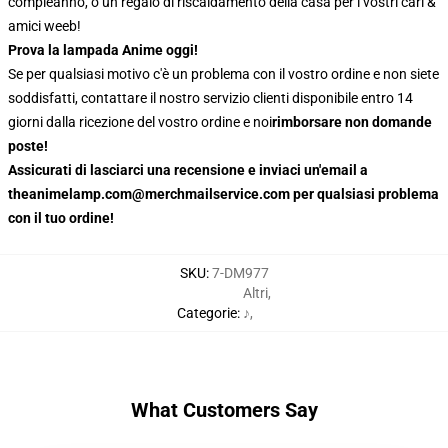
compleanno, o un regalo di riscaldamento della casa per i vostri cari &
amici weeb!
Prova la lampada Anime oggi!
Se per qualsiasi motivo c'è un problema con il vostro ordine e non siete
soddisfatti, contattare il nostro servizio clienti disponibile entro 14
giorni dalla ricezione del vostro ordine e noi
rimborsare non domande
poste!
Assicurati di lasciarci una recensione e inviaci un'email a
theanimelamp.com@merchmailservice.com per qualsiasi problema
con il tuo ordine!
SKU
:
7-DM977
Altri
,
Categorie
:
♪
,
What Customers Say