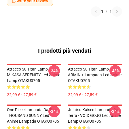
Write your review
1
/
1
I prodotti più venduti
Attacco Su Titan Lamp -
Attacco Su Titan Lamp -
-34%
-48%
MIKASA SERENITY Led Anime
ARMIN + Lampada Led Anime
Lamp OTAKU0705
OTAKU0705
22,99 € - 27,59 €
22,99 € - 27,59 €
One Piece Lampada Da Terra -
Jujutsu Kaisen Lampada Da
-34%
-34%
THOUSAND SUNNY Led
Terra - VOID GOJO Led Anime
Anime Lampada OTAKU0705
Lamp OTAKU0705