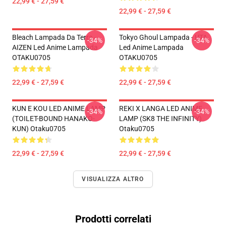
22,99 € - 27,59 €
22,99 € - 27,59 €
Bleach Lampada Da Terra -
Tokyo Ghoul Lampada - UTA
-34%
-34%
AIZEN Led Anime Lampada
Led Anime Lampada
OTAKU0705
OTAKU0705
22,99 € - 27,59 €
22,99 € - 27,59 €
KUN E KOU LED ANIME LAMP
REKI X LANGA LED ANIME
-34%
-34%
(TOILET-BOUND HANAKO-
LAMP (SK8 THE INFINITY)
KUN) Otaku0705
Otaku0705
22,99 € - 27,59 €
22,99 € - 27,59 €
VISUALIZZA ALTRO
Prodotti correlati