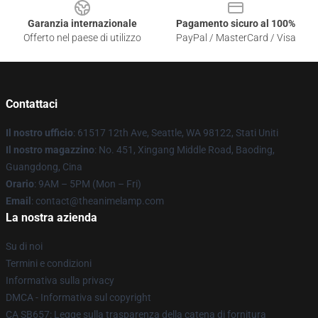
Garanzia internazionale
Pagamento sicuro al 100%
Offerto nel paese di utilizzo
PayPal / MasterCard / Visa
Contattaci
Il nostro ufficio
: 61517 12th Ave, Seattle, WA 98122, Stati Uniti
Il nostro magazzino
: No. 451, Xingang Middle Road, Baoding,
Guangdong, Cina
Orario
: 9AM – 5PM (Mon – Fri)
Email
: contact@theanimelamp.com
La nostra azienda
Su di noi
Termini e condizioni
Informativa sulla privacy
DMCA - Informativa sul copyright
CA SB657: Legge sulla trasparenza della catena di fornitura