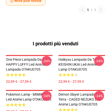
Write your review
1
/
1
I prodotti più venduti
One Piece Lampada Da Terra -
Haikyuu Lampada Da Terra -
-34%
-34%
HAPPY LUFFY Led Anime
KEISHIN UKAI Led Anime
Lampada OTAKU0705
Lamp OTAKU0705
22,99 € - 27,59 €
22,99 € - 27,59 €
Pokemon Lamp - MIMIKYU
Demon Slayer Lampada Da
-34%
-34%
Led Anime Lamp OTAKU0705
Terra - CAGED NEZUKO Led
Anime Lamp OTAKU0705