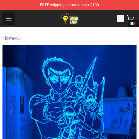
FREE
shipping on orders over $100
Anime Lamp Shop - The Best Store of Anime Lamp
Open menu
Home
/
♪