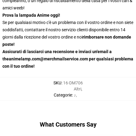
compleanno, o un regalo di riscaldamento della casa per i vostri cari &
amici weeb!
Prova la lampada Anime oggi!
Se per qualsiasi motivo c'è un problema con il vostro ordine e non siete
soddisfatti, contattare il nostro servizio clienti disponibile entro 14
giorni dalla ricezione del vostro ordine e noi
rimborsare non domande
poste!
Assicurati di lasciarci una recensione e inviaci un'email a
theanimelamp.com@merchmailservice.com per qualsiasi problema
con il tuo ordine!
SKU
:
16-DM706
Altri
,
Categorie
:
♪
,
What Customers Say