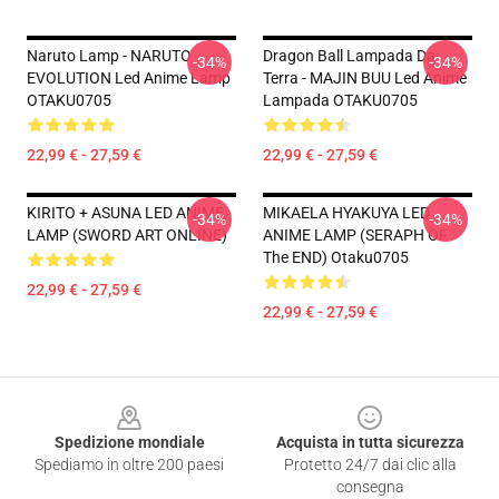
Naruto Lamp - NARUTO
Dragon Ball Lampada Da
-34%
-34%
EVOLUTION Led Anime Lamp
Terra - MAJIN BUU Led Anime
OTAKU0705
Lampada OTAKU0705
22,99 € - 27,59 €
22,99 € - 27,59 €
KIRITO + ASUNA LED ANIME
MIKAELA HYAKUYA LED
-34%
-34%
LAMP (SWORD ART ONLINE)
ANIME LAMP (SERAPH OF
The END) Otaku0705
22,99 € - 27,59 €
22,99 € - 27,59 €
Footer
Spedizione mondiale
Acquista in tutta sicurezza
Spediamo in oltre 200 paesi
Protetto 24/7 dai clic alla
consegna