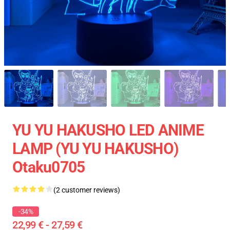
YU YU HAKUSHO LED ANIME
LAMP (YU YU HAKUSHO)
Otaku0705
(2 customer reviews)
-34%
22,99 € - 27,59 €