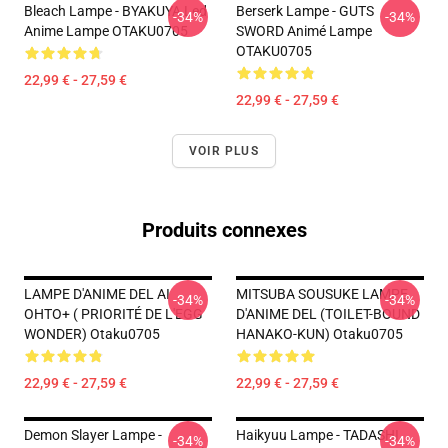
Bleach Lampe - BYAKUYA Led
Berserk Lampe - GUTS
-34%
-34%
Anime Lampe OTAKU0705
SWORD Animé Lampe
OTAKU0705
22,99 € - 27,59 €
22,99 € - 27,59 €
VOIR PLUS
Produits connexes
LAMPE D'ANIME DEL AI
MITSUBA SOUSUKE LAMPE
-34%
-34%
OHTO+ ( PRIORITÉ DE L'EGG
D'ANIME DEL (TOILET-BOUND
WONDER) Otaku0705
HANAKO-KUN) Otaku0705
22,99 € - 27,59 €
22,99 € - 27,59 €
Demon Slayer Lampe -
Haikyuu Lampe - TADASHI
-34%
-34%