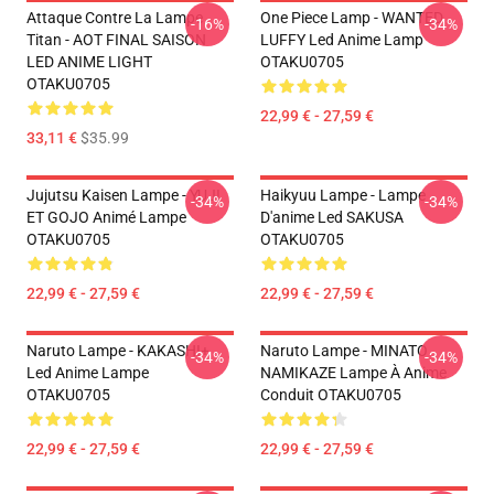
Attaque Contre La Lampe
One Piece Lamp - WANTED
-16%
-34%
Titan - AOT FINAL SAISON
LUFFY Led Anime Lamp
LED ANIME LIGHT
OTAKU0705
OTAKU0705
22,99 € - 27,59 €
33,11 €
$35.99
Jujutsu Kaisen Lampe - YUJI
Haikyuu Lampe - Lampe
-34%
-34%
ET GOJO Animé Lampe
D'anime Led SAKUSA
OTAKU0705
OTAKU0705
22,99 € - 27,59 €
22,99 € - 27,59 €
Naruto Lampe - KAKASHI+
Naruto Lampe - MINATO
-34%
-34%
Led Anime Lampe
NAMIKAZE Lampe À Anime
OTAKU0705
Conduit OTAKU0705
22,99 € - 27,59 €
22,99 € - 27,59 €