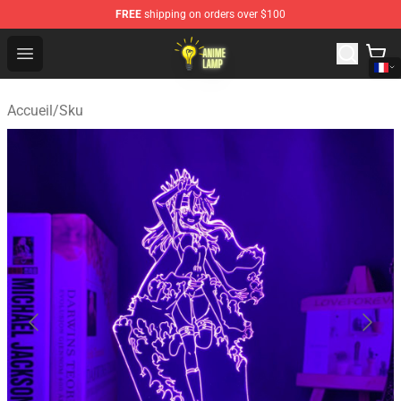
FREE
shipping on orders over $100
Anime Lamp Shop - The Best Store of Anime Lamp
Open menu
Accueil
/
Sku