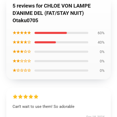
5 reviews for CHLOE VON LAMPE
D'ANIME DEL (FAT/STAY NUIT)
Otaku0705
★★★★★
60%
★★★★☆
40%
★★★☆☆
0%
★★☆☆☆
0%
★☆☆☆☆
0%
Can’t wait to use them! So adorable