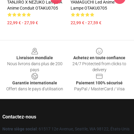
TANJIRO X NEZUKO Lampe À
YAMAGUCHI Led Anime
Anime Conduit OTAKU0705
Lampe OTAKU0705
22,99 € - 27,59 €
22,99 € - 27,59 €
Footer
Livraison mondiale
Achetez en toute confiance
Nous livrons dans plus de 200
24/7 Protected from clicks to
pays
delivery
Garantie internationale
Paiement 100% sécurisé
Offert dans le pays d'utilisation
PayPal / MasterCard / Visa
Contactez-nous
Notre siège social
: 61517 12e Avenue, Seattle, WA 98122, États-Unis