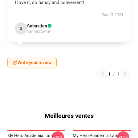
I love it, so handy and convenient!
Dec 13, 2024
Sebastian
S
Verified owner
Write your review
1
/
1
Meilleures ventes
My Hero Academia Lampe -
My Hero Academia Lampe -
-34%
-34%