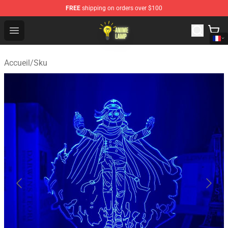
FREE
shipping on orders over $100
Anime Lamp Shop - The Best Store of Anime Lamp
Open menu
Accueil
/
Sku