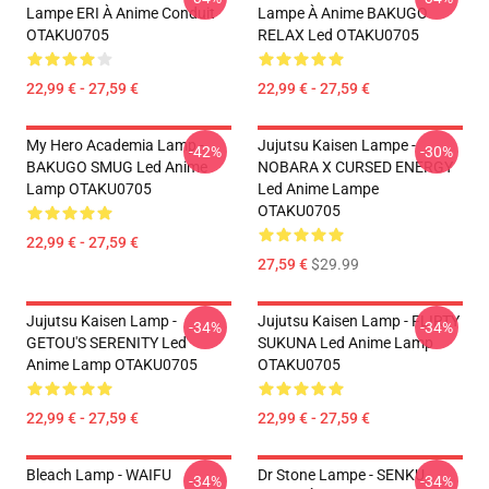
Lampe ERI À Anime Conduit
Lampe À Anime BAKUGO
OTAKU0705
RELAX Led OTAKU0705
22,99 € - 27,59 €
22,99 € - 27,59 €
My Hero Academia Lamp -
Jujutsu Kaisen Lampe -
-42%
-30%
BAKUGO SMUG Led Anime
NOBARA X CURSED ENERGY
Lamp OTAKU0705
Led Anime Lampe
OTAKU0705
22,99 € - 27,59 €
27,59 €
$29.99
Jujutsu Kaisen Lamp -
Jujutsu Kaisen Lamp - FLIRTY
-34%
-34%
GETOU'S SERENITY Led
SUKUNA Led Anime Lamp
Anime Lamp OTAKU0705
OTAKU0705
22,99 € - 27,59 €
22,99 € - 27,59 €
Bleach Lamp - WAIFU
Dr Stone Lampe - SENKU
-34%
-34%