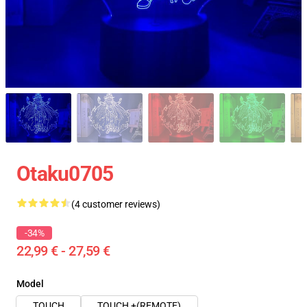
Otaku0705
(4 customer reviews)
-34%
22,99 € - 27,59 €
Model
TOUCH
TOUCH +(REMOTE)