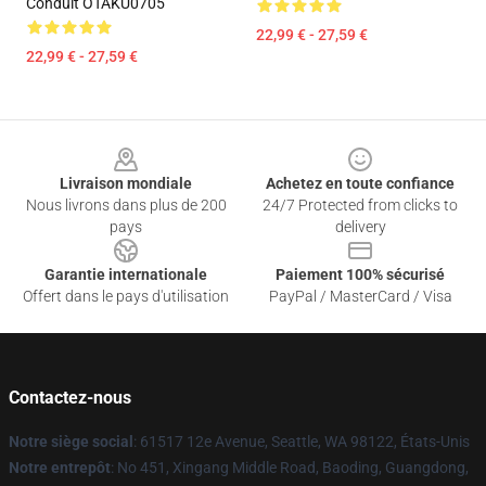
Conduit OTAKU0705
22,99 € - 27,59 €
22,99 € - 27,59 €
Footer
Livraison mondiale
Achetez en toute confiance
Nous livrons dans plus de 200
24/7 Protected from clicks to
pays
delivery
Garantie internationale
Paiement 100% sécurisé
Offert dans le pays d'utilisation
PayPal / MasterCard / Visa
Contactez-nous
Notre siège social
: 61517 12e Avenue, Seattle, WA 98122, États-Unis
Notre entrepôt
: No 451, Xingang Middle Road, Baoding, Guangdong,