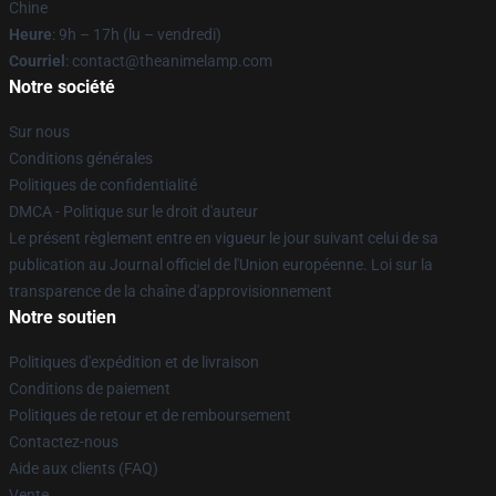
Chine
Heure
: 9h – 17h (lu – vendredi)
Courriel
: contact@theanimelamp.com
Notre société
Sur nous
Conditions générales
Politiques de confidentialité
DMCA - Politique sur le droit d'auteur
Le présent règlement entre en vigueur le jour suivant celui de sa
publication au Journal officiel de l'Union européenne. Loi sur la
transparence de la chaîne d'approvisionnement
Notre soutien
Politiques d'expédition et de livraison
Conditions de paiement
Politiques de retour et de remboursement
Contactez-nous
Aide aux clients (FAQ)
Vente