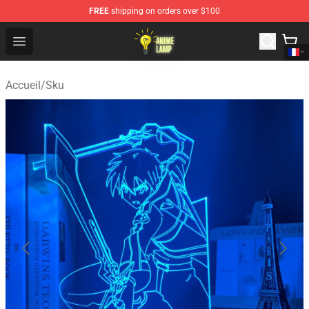
FREE
shipping on orders over $100
Anime Lamp Shop - The Best Store of Anime Lamp
Open menu
Accueil
/
Sku