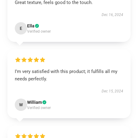
Great texture, feels good to the touch.
Dec 16, 2024
Ella
E
Verified owner
I’m very satisfied with this product; it fulfills all my
needs perfectly.
Dec 15, 2024
William
W
Verified owner