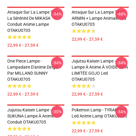
Attaque Sur La Lampe Titan -
Attaque Sur La Lampe Titan -
-34%
-48%
La Sérénité De MIKASA
ARMIN + Lampe Animale Led
Conduit Anime Lampe
OTAKU0705
OTAKU0705
22,99 € - 27,59 €
22,99 € - 27,59 €
One Piece Lampe -
Jujutsu Kaisen Lampe -
-34%
-34%
Lampadaire D'anime Dirigé
Lampe À Anime À VOIDE NON
Par MILLAND SUNNY
LIMITÉE GOJO Led
OTAKU0705
OTAKU0705
22,99 € - 27,59 €
22,99 € - 27,59 €
Jujutsu Kaisen Lampe -
Pokemon Lamp - TYRANITAR
-30%
-34%
SUKUNA Lampe À Anime
Led Anime Lamp OTAKU0705
Conduit OTAKU0705
22,99 € - 27,59 €