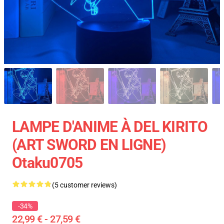
LAMPE D'ANIME À DEL KIRITO
(ART SWORD EN LIGNE)
Otaku0705
(5 customer reviews)
-34%
22,99 € - 27,59 €