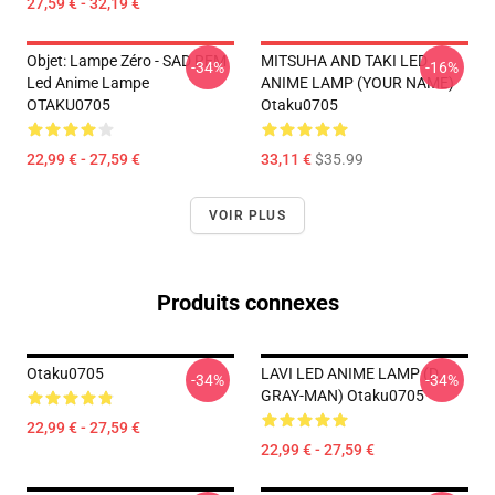
27,59 € - 32,19 €
Objet: Lampe Zéro - SAD REM
MITSUHA AND TAKI LED
-34%
-16%
Led Anime Lampe
ANIME LAMP (YOUR NAME)
OTAKU0705
Otaku0705
22,99 € - 27,59 €
33,11 €
$35.99
VOIR PLUS
Produits connexes
Otaku0705
LAVI LED ANIME LAMP (D.
-34%
-34%
GRAY-MAN) Otaku0705
22,99 € - 27,59 €
22,99 € - 27,59 €