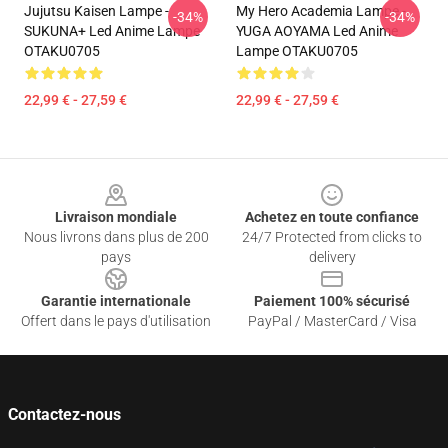
Jujutsu Kaisen Lampe -
My Hero Academia Lampe -
-34%
-34%
SUKUNA+ Led Anime Lampe
YUGA AOYAMA Led Anime
OTAKU0705
Lampe OTAKU0705
22,99 € - 27,59 €
22,99 € - 27,59 €
Footer
Livraison mondiale
Achetez en toute confiance
Nous livrons dans plus de 200
24/7 Protected from clicks to
pays
delivery
Garantie internationale
Paiement 100% sécurisé
Offert dans le pays d'utilisation
PayPal / MasterCard / Visa
Contactez-nous