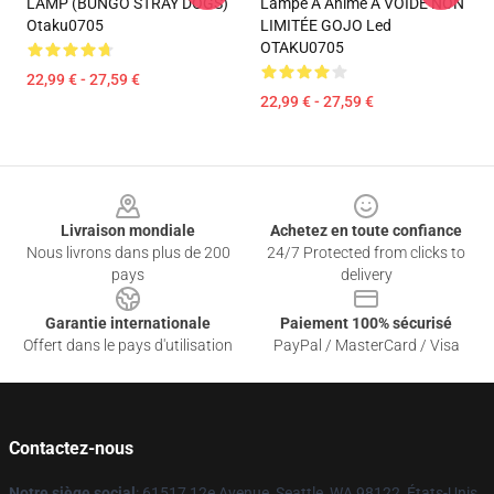
LAMP (BUNGO STRAY DOGS)
Lampe À Anime À VOIDE NON
Otaku0705
LIMITÉE GOJO Led
OTAKU0705
22,99 € - 27,59 €
22,99 € - 27,59 €
Footer
Livraison mondiale
Achetez en toute confiance
Nous livrons dans plus de 200
24/7 Protected from clicks to
pays
delivery
Garantie internationale
Paiement 100% sécurisé
Offert dans le pays d'utilisation
PayPal / MasterCard / Visa
Contactez-nous
Notre siège social
: 61517 12e Avenue, Seattle, WA 98122, États-Unis