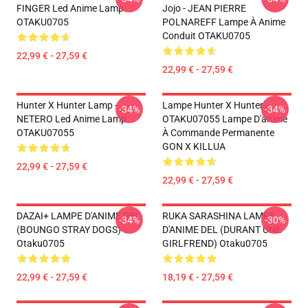
FINGER Led Anime Lamp
Jojo - JEAN PIERRE
OTAKU0705
POLNAREFF Lampe À Anime
Conduit OTAKU0705
22,99 € - 27,59 €
22,99 € - 27,59 €
Hunter X Hunter Lamp -
Lampe Hunter X Hunter -
-34%
-34%
NETERO Led Anime Lamp
OTAKU07055 Lampe D'anime
OTAKU07055
À Commande Permanente
GON X KILLUA
22,99 € - 27,59 €
22,99 € - 27,59 €
DAZAI+ LAMPE D'ANIME DEL
RUKA SARASHINA LAMPE
-34%
-30%
(BOUNGO STRAY DOGS)
D'ANIME DEL (DURANT UNE
Otaku0705
GIRLFREND) Otaku0705
22,99 € - 27,59 €
18,19 € - 27,59 €