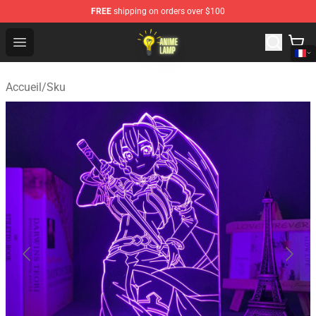
FREE
shipping on orders over $100
Anime Lamp Shop - The Best Store of Anime Lamp
Open menu
Accueil
/
Sku