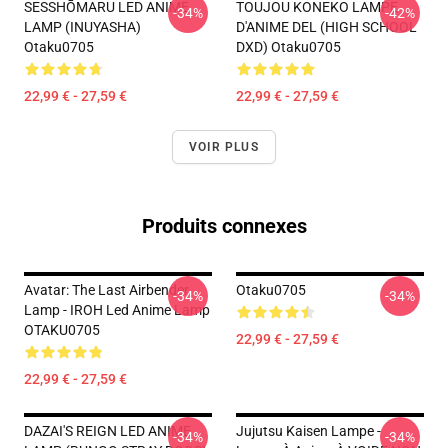
SESSHŌMARU LED ANIME
TOUJOU KONEKO LAMPE
-34%
-42%
LAMP (INUYASHA)
D'ANIME DEL (HIGH SCHOOL
Otaku0705
DXD) Otaku0705
22,99 € - 27,59 €
22,99 € - 27,59 €
VOIR PLUS
Produits connexes
Avatar: The Last Airbender
Otaku0705
-34%
-34%
Lamp - IROH Led Anime Lamp
OTAKU0705
22,99 € - 27,59 €
22,99 € - 27,59 €
DAZAI'S REIGN LED ANIME
Jujutsu Kaisen Lampe -
-34%
-34%