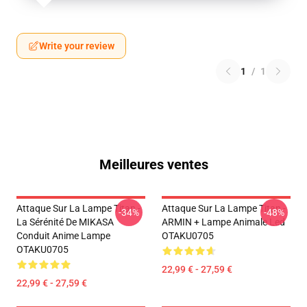
Write your review
1
/
1
Meilleures ventes
Attaque Sur La Lampe Titan -
Attaque Sur La Lampe Titan -
-34%
-48%
La Sérénité De MIKASA
ARMIN + Lampe Animale Led
Conduit Anime Lampe
OTAKU0705
OTAKU0705
22,99 € - 27,59 €
22,99 € - 27,59 €