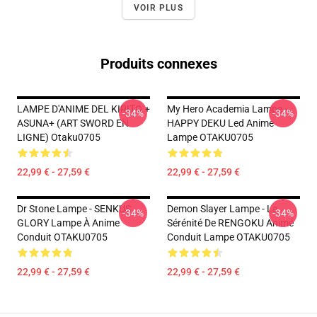
VOIR PLUS
Produits connexes
LAMPE D'ANIME DEL KIRITO +
My Hero Academia Lampe -
-34%
-34%
ASUNA+ (ART SWORD EN
HAPPY DEKU Led Anime
LIGNE) Otaku0705
Lampe OTAKU0705
22,99 € - 27,59 €
22,99 € - 27,59 €
Dr Stone Lampe - SENKUS
Demon Slayer Lampe - La
-34%
-34%
GLORY Lampe À Anime
Sérénité De RENGOKU Animé
Conduit OTAKU0705
Conduit Lampe OTAKU0705
22,99 € - 27,59 €
22,99 € - 27,59 €