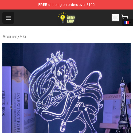
FREE
shipping on orders over $100
Anime Lamp Shop - The Best Store of Anime Lamp
Open menu
Accueil
/
Sku