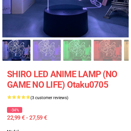
SHIRO LED ANIME LAMP (NO
GAME NO LIFE) Otaku0705
(3 customer reviews)
-34%
22,99 € - 27,59 €