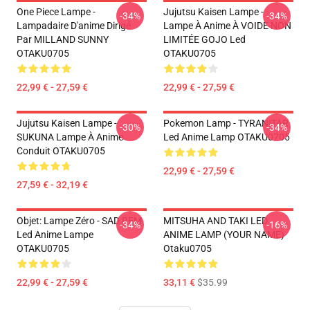
One Piece Lampe -
Jujutsu Kaisen Lampe -
-34%
-34%
Lampadaire D'anime Dirigé
Lampe À Anime À VOIDE NON
Par MILLAND SUNNY
LIMITÉE GOJO Led
OTAKU0705
OTAKU0705
22,99 € - 27,59 €
22,99 € - 27,59 €
Jujutsu Kaisen Lampe -
Pokemon Lamp - TYRANITAR
-30%
-34%
SUKUNA Lampe À Anime
Led Anime Lamp OTAKU0705
Conduit OTAKU0705
22,99 € - 27,59 €
27,59 € - 32,19 €
Objet: Lampe Zéro - SAD REM
MITSUHA AND TAKI LED
-34%
-16%
Led Anime Lampe
ANIME LAMP (YOUR NAME)
OTAKU0705
Otaku0705
22,99 € - 27,59 €
33,11 €
$35.99