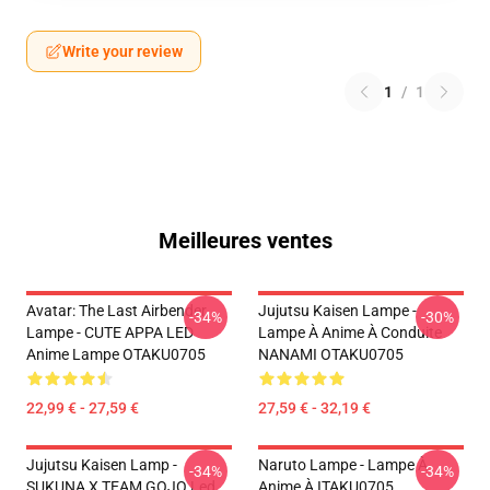
Write your review
1
/
1
Meilleures ventes
Avatar: The Last Airbender
Jujutsu Kaisen Lampe -
-34%
-30%
Lampe - CUTE APPA LED
Lampe À Anime À Conduite
Anime Lampe OTAKU0705
NANAMI OTAKU0705
22,99 € - 27,59 €
27,59 € - 32,19 €
Jujutsu Kaisen Lamp -
Naruto Lampe - Lampe À
-34%
-34%
SUKUNA X TEAM GOJO Led
Anime À ITAKU0705