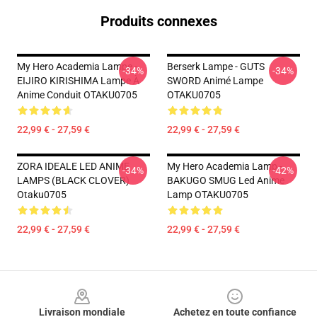
Produits connexes
My Hero Academia Lampe -
Berserk Lampe - GUTS
-34%
-34%
EIJIRO KIRISHIMA Lampe À
SWORD Animé Lampe
Anime Conduit OTAKU0705
OTAKU0705
22,99 € - 27,59 €
22,99 € - 27,59 €
ZORA IDEALE LED ANIME
My Hero Academia Lamp -
-34%
-42%
LAMPS (BLACK CLOVER)
BAKUGO SMUG Led Anime
Otaku0705
Lamp OTAKU0705
22,99 € - 27,59 €
22,99 € - 27,59 €
Footer
Livraison mondiale
Achetez en toute confiance