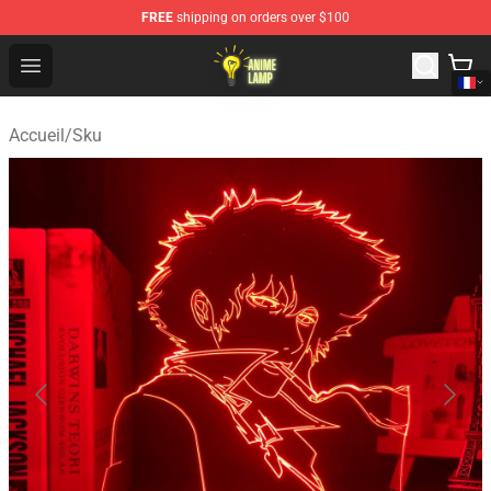
FREE
shipping on orders over $100
Anime Lamp Shop - The Best Store of Anime Lamp
Open menu
Accueil
/
Sku