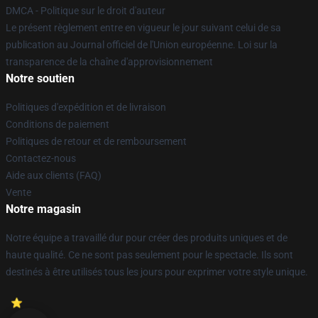
DMCA - Politique sur le droit d'auteur
Le présent règlement entre en vigueur le jour suivant celui de sa
publication au Journal officiel de l'Union européenne. Loi sur la
transparence de la chaîne d'approvisionnement
Notre soutien
Politiques d'expédition et de livraison
Conditions de paiement
Politiques de retour et de remboursement
Contactez-nous
Aide aux clients (FAQ)
Vente
Notre magasin
Notre équipe a travaillé dur pour créer des produits uniques et de
haute qualité. Ce ne sont pas seulement pour le spectacle. Ils sont
destinés à être utilisés tous les jours pour exprimer votre style unique.