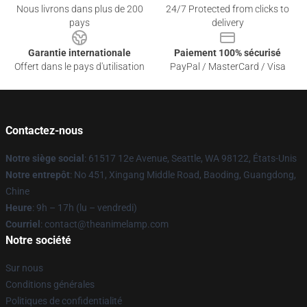
Nous livrons dans plus de 200
24/7 Protected from clicks to
pays
delivery
Garantie internationale
Paiement 100% sécurisé
Offert dans le pays d'utilisation
PayPal / MasterCard / Visa
Contactez-nous
Notre siège social
: 61517 12e Avenue, Seattle, WA 98122, États-Unis
Notre entrepôt
: No 451, Xingang Middle Road, Baoding, Guangdong,
Chine
Heure
: 9h – 17h (lu – vendredi)
Courriel
: contact@theanimelamp.com
Notre société
Sur nous
Conditions générales
Politiques de confidentialité