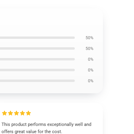
50%
50%
0%
0%
0%
This product performs exceptionally well and
offers great value for the cost.