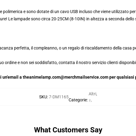
 polimerica e sono dotate di un cavo USB incluso che viene utilizzato per 
pure! Le lampade sono circa 20-25CM (8-10IN) in altezza a seconda dello s
canza perfetta, il compleanno, o un regalo di riscaldamento della casa per
o ordine e non sei soddisfatto, contatta il nostro servizio clienti disponibi
iaci un'email a theanimelamp.com@merchmailservice.com per qualsiasi p
Altri
,
SKU
:
7-DM1165
Categorie
:
♪
,
What Customers Say