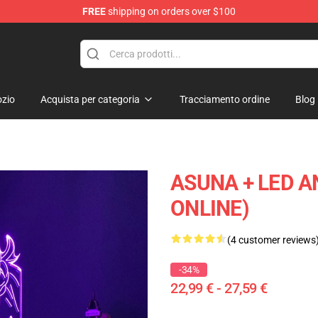
FREE
shipping on orders over $100
zio
Acquista per categoria
Tracciamento ordine
Blog
ASUNA + LED 
ONLINE)
(4 customer reviews
-34%
22,99 € - 27,59 €