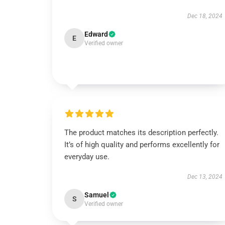
Dec 18, 2024
Edward
E
Verified owner
The product matches its description perfectly.
It’s of high quality and performs excellently for
everyday use.
Dec 13, 2024
Samuel
S
Verified owner