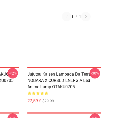
1
/
1
-42%
-30%
BAKUGO
Jujutsu Kaisen Lampada Da Terra -
KU0705
NOBARA X CURSED ENERGIA Led
Anime Lamp OTAKU0705
27,59 €
$29.99