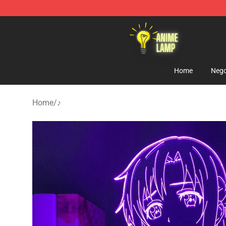
Anime Lamp Shop - The Best Store of Anime Lamp
Home
Nego
Home
/
♪