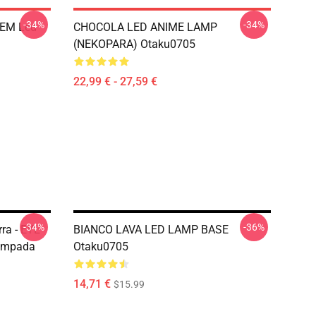
-34%
-34%
REM Led
CHOCOLA LED ANIME LAMP
(NEKOPARA) Otaku0705
22,99 € - 27,59 €
-34%
-36%
ra - EYE
BIANCO LAVA LED LAMP BASE
ampada
Otaku0705
14,71 €
$15.99