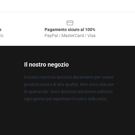
e
Pagamento sicuro al 100%
zo
PayPal / MasterCard / Visa
Il nostro negozio
Il nostro team ha lavorato duramente per creare
prodotti unici e di alta qualità. Non sono solo per
lo spettacolo. Sono destinati ad essere utilizzati
ogni giorno per esprimere il vostro stile unico.