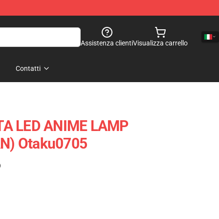
Assistenza clienti
Visualizza carrello
Contatti
TA LED ANIME LAMP
N) Otaku0705
)