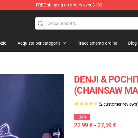
FREE
shipping on orders over $100
zio
Acquista per categoria
Tracciamento ordine
Blog
DENJI & POCHI
(CHAINSAW MA
(2 customer reviews
-34%
22,99 € - 27,59 €