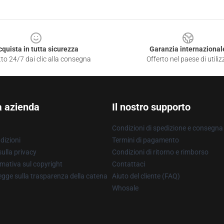
cquista in tutta sicurezza
Garanzia internazional
to 24/7 dai clic alla consegna
Offerto nel paese di utiliz
a azienda
Il nostro supporto
Condizioni di spedizione e consegna
dizioni
Termini di pagamento
ulla privacy
Condizioni di ritorno e rimborso
mativa sul copyright
Contattaci
gge sulla trasparenza della catena
Aiuto del cliente (FAQ)
Whosale