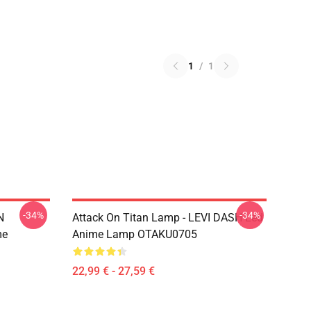
1
/
1
-34%
-34%
N
Attack On Titan Lamp - LEVI DASH Led
me
Anime Lamp OTAKU0705
22,99 € - 27,59 €