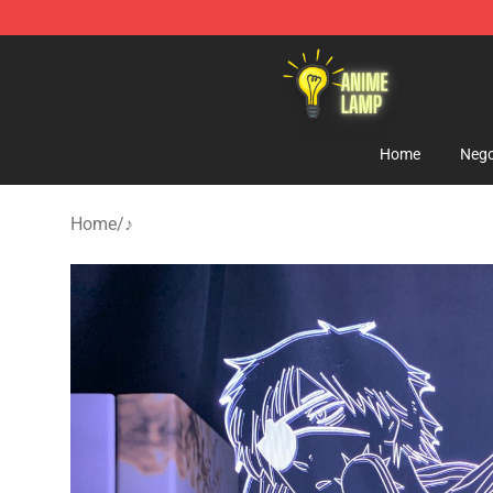
Anime Lamp Shop - The Best Store of Anime Lamp
Home
Nego
Home
/
♪