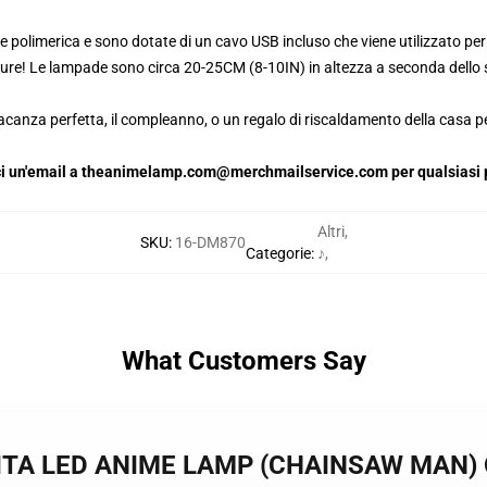
 polimerica e sono dotate di un cavo USB incluso che viene utilizzato per 
pure! Le lampade sono circa 20-25CM (8-10IN) in altezza a seconda dello s
canza perfetta, il compleanno, o un regalo di riscaldamento della casa per
iaci un'email a theanimelamp.com@merchmailservice.com per qualsiasi p
Altri
,
SKU
:
16-DM870
Categorie
:
♪
,
What Customers Say
CHITA LED ANIME LAMP (CHAINSAW MAN)