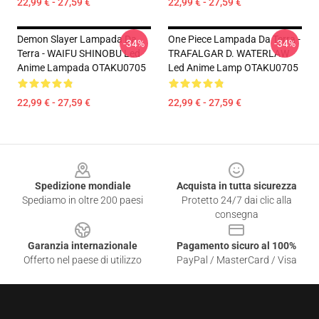
22,99 € - 27,59 €
22,99 € - 27,59 €
Demon Slayer Lampada Da
One Piece Lampada Da Terra -
-34%
-34%
Terra - WAIFU SHINOBU Led
TRAFALGAR D. WATERLAW
Anime Lampada OTAKU0705
Led Anime Lamp OTAKU0705
22,99 € - 27,59 €
22,99 € - 27,59 €
Footer
Spedizione mondiale
Acquista in tutta sicurezza
Spediamo in oltre 200 paesi
Protetto 24/7 dai clic alla
consegna
Garanzia internazionale
Pagamento sicuro al 100%
Offerto nel paese di utilizzo
PayPal / MasterCard / Visa