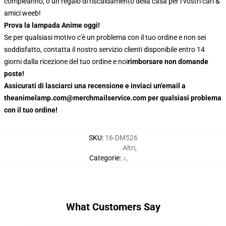
compleanno, o un regalo di riscaldamento della casa per i vostri cari &
amici weeb!
Prova la lampada Anime oggi!
Se per qualsiasi motivo c'è un problema con il tuo ordine e non sei
soddisfatto, contatta il nostro servizio clienti disponibile entro 14
giorni dalla ricezione del tuo ordine e noi
rimborsare non domande
poste!
Assicurati di lasciarci una recensione e inviaci un'email a
theanimelamp.com@merchmailservice.com per qualsiasi problema
con il tuo ordine!
SKU
:
16-DM526
Altri
,
Categorie
:
♪
,
What Customers Say