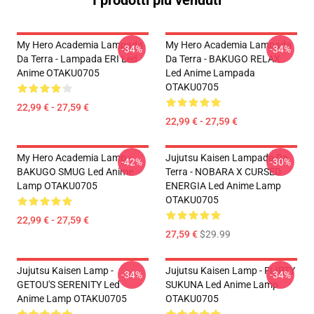
I prodotti più venduti
My Hero Academia Lampada
My Hero Academia Lampada
-34%
-34%
Da Terra - Lampada ERI Led
Da Terra - BAKUGO RELAX
Anime OTAKU0705
Led Anime Lampada
OTAKU0705
22,99 € - 27,59 €
22,99 € - 27,59 €
My Hero Academia Lamp -
Jujutsu Kaisen Lampada Da
-42%
-30%
BAKUGO SMUG Led Anime
Terra - NOBARA X CURSED
Lamp OTAKU0705
ENERGIA Led Anime Lamp
OTAKU0705
22,99 € - 27,59 €
27,59 €
$29.99
Jujutsu Kaisen Lamp -
Jujutsu Kaisen Lamp - FLIRTY
-34%
-34%
GETOU'S SERENITY Led
SUKUNA Led Anime Lamp
Anime Lamp OTAKU0705
OTAKU0705