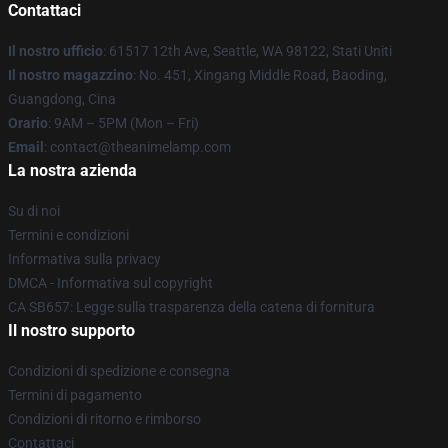
Contattaci
Il nostro ufficio
: 61517 12th Ave, Seattle, WA 98122, Stati Uniti
Il nostro magazzino
: No. 451, Xingang Middle Road, Baoding,
Guangdong, Cina
Orario
: 9AM – 5PM (Mon – Fri)
Email
: contact@theanimelamp.com
La nostra azienda
Su di noi
Termini e condizioni
Informativa sulla privacy
DMCA - Informativa sul copyright
CA SB657: Legge sulla trasparenza della catena di fornitura
Il nostro supporto
Condizioni di spedizione e consegna
Termini di pagamento
Condizioni di ritorno e rimborso
Contattaci