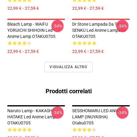
22,99 € - 27,59 €
22,99 € - 27,59 €
Bleach Lamp - WAIFU
Dr Stone Lampada Da Terra -
-34%
-34%
YORUICHI SHIHOIN Led
SENKU Led Anime Lampada
Anime Lamp OTAKU0705
OTAKU0705
22,99 € - 27,59 €
22,99 € - 27,59 €
VISUALIZZA ALTRO
Prodotti correlati
Naruto Lamp - KAKASHI
SESSHOMARU LED ANIME
-34%
-34%
HATAKE Led Anime Lamp
LAMP (INUYASHA)
OTAKU0705
Otaku0705