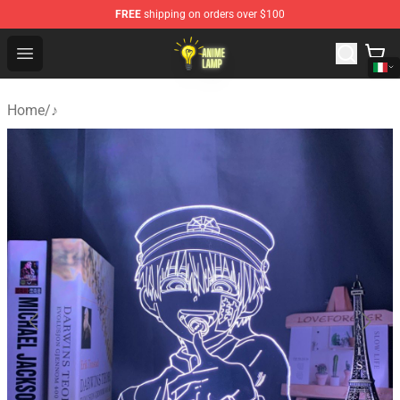
FREE
shipping on orders over $100
Anime Lamp Shop - The Best Store of Anime Lamp
Open menu
Home
/
♪