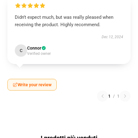
Didn’t expect much, but was really pleased when
receiving the product. Highly recommend.
Dec 12, 2024
Connor
C
Verified owner
Write your review
1
/
1