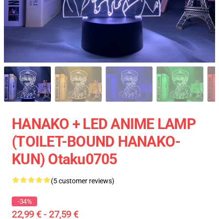
HANAKO + LED ANIME LAMP
(TOILET-BOUND HANAKO-
KUN) Otaku0705
(5 customer reviews)
-34%
22,99 € - 27,59 €