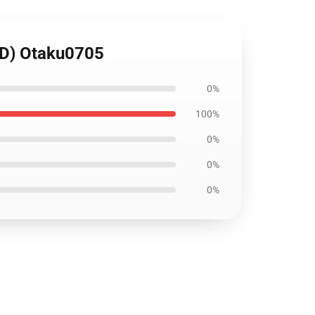
D) Otaku0705
0%
100%
0%
0%
0%