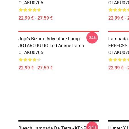
OTAKU0705
OTAKU07
22,99 € - 27,59 €
22,99 € - 
-34%
Jojo's Bizarre Adventure Lamp -
Lampada H
JOTARO KUJO Led Anime Lamp
FREECSS 
OTAKU0705
OTAKU07
22,99 € - 27,59 €
22,99 € - 
-34%
Bleach Lampada Da Terra - KENPACHI
Hunter X 