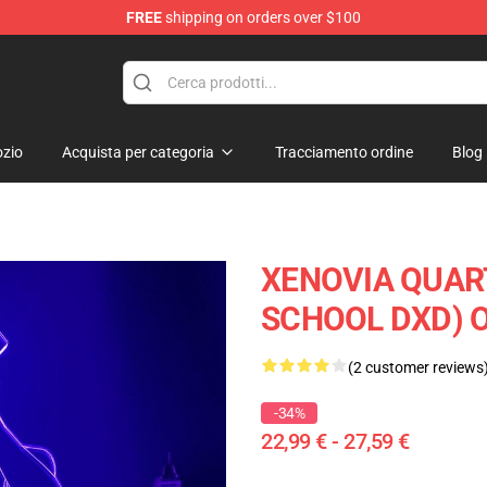
FREE
shipping on orders over $100
zio
Acquista per categoria
Tracciamento ordine
Blog
XENOVIA QUART
SCHOOL DXD) O
(2 customer reviews
-34%
22,99 € - 27,59 €