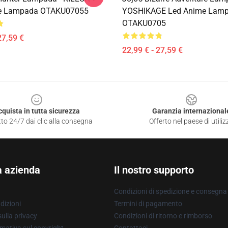
e Lampada OTAKU07055
YOSHIKAGE Led Anime Lam
OTAKU0705
27,59 €
22,99 € - 27,59 €
cquista in tutta sicurezza
Garanzia internazional
to 24/7 dai clic alla consegna
Offerto nel paese di utiliz
a azienda
Il nostro supporto
Condizioni di spedizione e consegna
dizioni
Termini di pagamento
ulla privacy
Condizioni di ritorno e rimborso