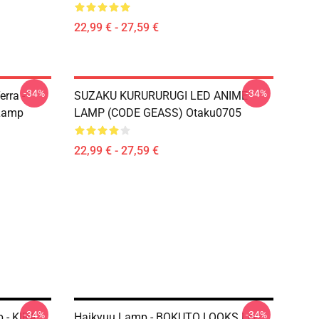
22,99 € - 27,59 €
-34%
-34%
rra -
SUZAKU KURURURUGI LED ANIME
Lamp
LAMP (CODE GEASS) Otaku0705
22,99 € - 27,59 €
-34%
-34%
p - KIRA
Haikyuu Lamp - BOKUTO LOOKS Led