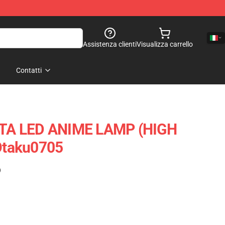
Assistenza clienti
Visualizza carrello
Contatti
A LED ANIME LAMP (HIGH
taku0705
)