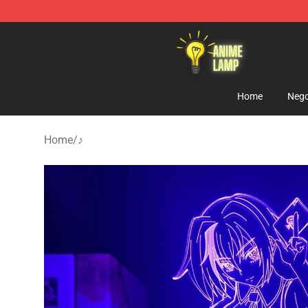
Anime Lamp Shop - The Best Store of Anime Lamp
Home
Nego
Home
/
♪