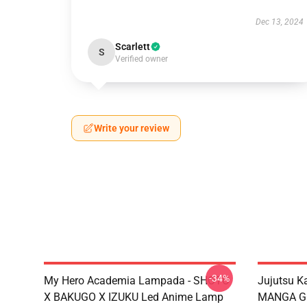
Dec 13, 2024
Scarlett
S
Verified owner
Write your review
-34%
My Hero Academia Lampada - SHOTO
Jujutsu K
X BAKUGO X IZUKU Led Anime Lamp
MANGA G