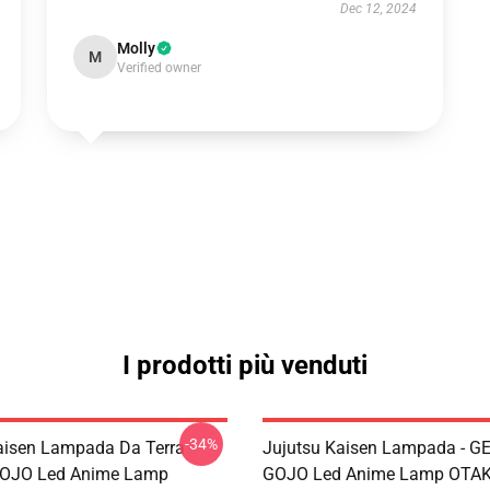
Dec 12, 2024
Molly
M
Verified owner
I prodotti più venduti
-34%
aisen Lampada Da Terra -
Jujutsu Kaisen Lampada - G
OJO Led Anime Lamp
GOJO Led Anime Lamp OTA