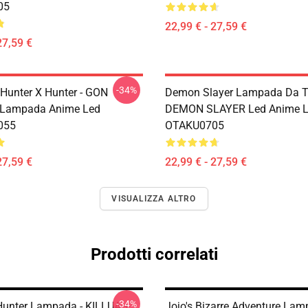
05
22,99 € - 27,59 €
27,59 €
-34%
unter X Hunter - GON
Demon Slayer Lampada Da Te
Lampada Anime Led
DEMON SLAYER Led Anime 
055
OTAKU0705
27,59 €
22,99 € - 27,59 €
VISUALIZZA ALTRO
Prodotti correlati
-34%
Hunter Lampada - KILLUA +
Jojo's Bizarre Adventure Lam