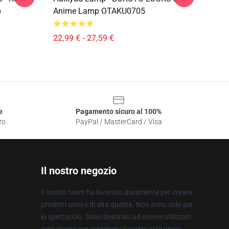
p
Anime Lamp OTAKU0705
22,99 € - 27,59 €
e
Pagamento sicuro al 100%
zo
PayPal / MasterCard / Visa
Il nostro negozio
Il nostro team ha lavorato duramente per creare
prodotti unici e di alta qualità. Non sono solo per
lo spettacolo. Sono destinati ad essere utilizzati