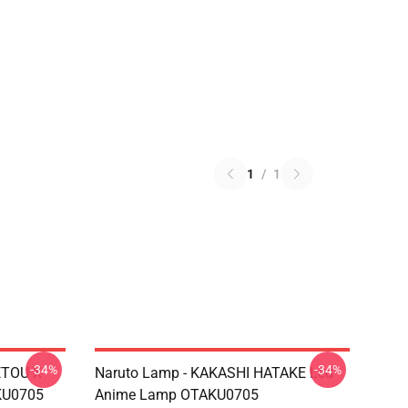
1
/
1
-34%
-34%
ETOU X
Naruto Lamp - KAKASHI HATAKE Led
KU0705
Anime Lamp OTAKU0705