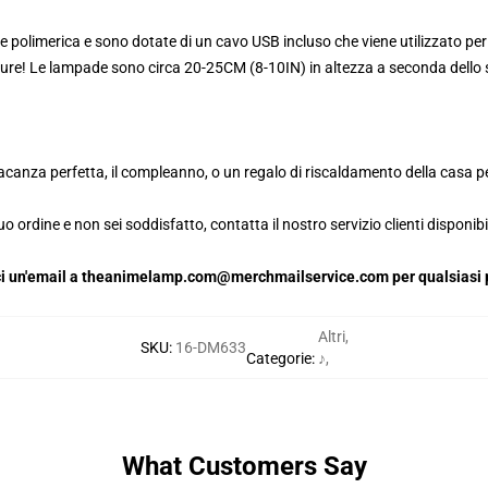
 polimerica e sono dotate di un cavo USB incluso che viene utilizzato per 
pure! Le lampade sono circa 20-25CM (8-10IN) in altezza a seconda dello s
canza perfetta, il compleanno, o un regalo di riscaldamento della casa per
o ordine e non sei soddisfatto, contatta il nostro servizio clienti disponibi
iaci un'email a theanimelamp.com@merchmailservice.com per qualsiasi p
Altri
,
SKU
:
16-DM633
Categorie
:
♪
,
What Customers Say