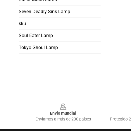
Seven Deadly Sins Lamp
sku
Soul Eater Lamp
Tokyo Ghoul Lamp
Footer
Envío mundial
Enviamos a más de 200 países
Protegido 2