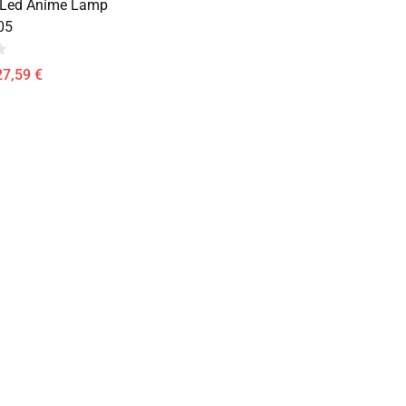
Led Anime Lamp
05
27,59 €