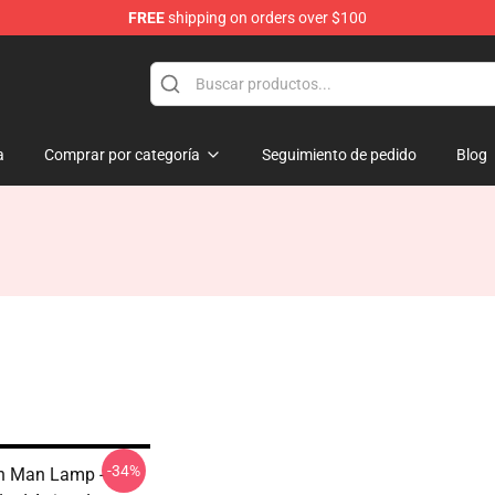
FREE
shipping on orders over $100
a
Comprar por categoría
Seguimiento de pedido
Blog
-34%
h Man Lamp -