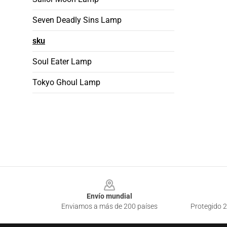
Seven Deadly Sins Lamp
sku
Soul Eater Lamp
Tokyo Ghoul Lamp
Footer
Envío mundial
Enviamos a más de 200 países
Protegido 2