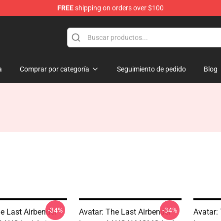
FREE
shipping on orders over $100
a
Comprar por categoría
Seguimiento de pedido
Blog
-34%
-34%
e Last Airbender
Avatar: The Last Airbender
Avatar: