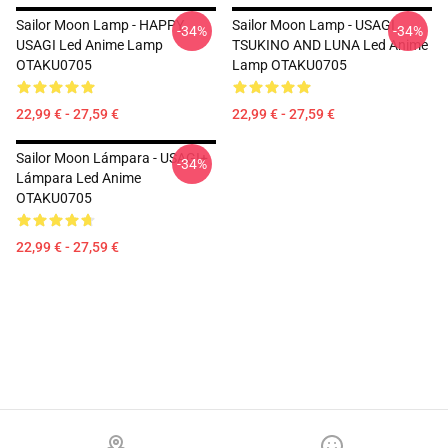
Sailor Moon Lamp - HAPPY
Sailor Moon Lamp - USAGI
-34%
-34%
USAGI Led Anime Lamp
TSUKINO AND LUNA Led Anime
OTAKU0705
Lamp OTAKU0705
22,99 € - 27,59 €
22,99 € - 27,59 €
Sailor Moon Lámpara - USAGI+
-34%
Lámpara Led Anime
OTAKU0705
22,99 € - 27,59 €
Footer