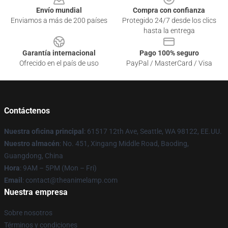
Envío mundial
Compra con confianza
Enviamos a más de 200 países
Protegido 24/7 desde los clics
hasta la entrega
Garantía internacional
Pago 100% seguro
Ofrecido en el país de uso
PayPal / MasterCard / Visa
Contáctenos
Nuestra oficina principal
: 61517 12th Ave, Seattle, WA 98122, EE.UU.
Nuestro almacén
: No. 451, Xingang Middle Road, Baoding,
Guangdong, China
Hora
: 9AM – 5PM (Mon – Fri)
Email
: contact@theanimelamp.com
Nuestra empresa
Sobre nosotros
Términos y condiciones