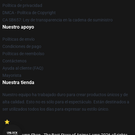
Política de privacidad
DMCA - Política de Copyright
CA SB657: Ley de transparencia en la cadena de suministro
Nuestro apoyo
Políticas de envío
Condiciones de pago
Políticas de reembolso
Contáctenos
Ayuda al cliente (FAQ)
Mayorista
Nuestra tienda
Nuestro equipo ha trabajado duro para crear productos únicos y de
alta calidad. Esto no es sólo para el espectáculo. Están destinados a
ser utilizados todos los días para expresar su estilo único.
UNLOCK