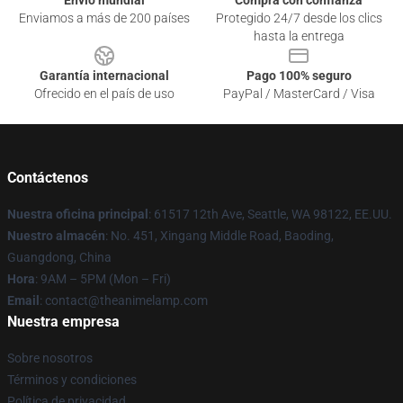
Envío mundial
Compra con confianza
Enviamos a más de 200 países
Protegido 24/7 desde los clics
hasta la entrega
Garantía internacional
Pago 100% seguro
Ofrecido en el país de uso
PayPal / MasterCard / Visa
Contáctenos
Nuestra oficina principal
: 61517 12th Ave, Seattle, WA 98122, EE.UU.
Nuestro almacén
: No. 451, Xingang Middle Road, Baoding,
Guangdong, China
Hora
: 9AM – 5PM (Mon – Fri)
Email
: contact@theanimelamp.com
Nuestra empresa
Sobre nosotros
Términos y condiciones
Política de privacidad