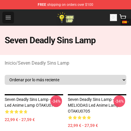
FREE
shipping on orders over $100
Anime Lamp Shop - The Best Store of Anime Lamp
Open menu
Seven Deadly Sins Lamp
Inicio
/
Seven Deadly Sins Lamp
Seven Deadly Sins Lamp - BAN+
Seven Deadly Sins Lamp -
-34%
-34%
Led Anime Lamp OTAKU0705
MELIODAS Led Anime Lamp
OTAKU0705
22,99 € - 27,59 €
22,99 € - 27,59 €