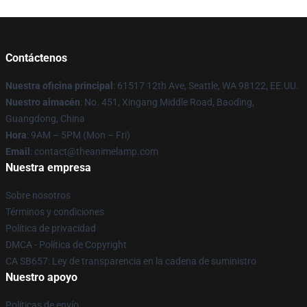
Contáctenos
Nuestra oficina principal
: 61517 12th Ave, Seattle, WA 98122, EE.UU.
Nuestro almacén
: No. 451, Xingang Middle Road, Baoding,
Guangdong, China
Hora
: 9AM – 5PM (Mon – Fri)
Email
: contact@theanimelamp.com
Nuestra empresa
Sobre nosotros
Términos y condiciones
Política de privacidad
DMCA - Política de Copyright
CA SB657: Ley de transparencia en la cadena de suministro
Nuestro apoyo
Políticas de envío