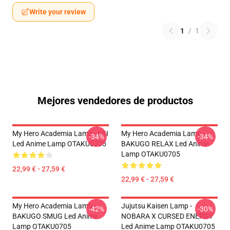
Write your review
1
/
1
Mejores vendedores de productos
My Hero Academia Lamp - ERI
My Hero Academia Lamp -
-34%
-34%
Led Anime Lamp OTAKU0705
BAKUGO RELAX Led Anime
Lamp OTAKU0705
22,99 € - 27,59 €
22,99 € - 27,59 €
My Hero Academia Lamp -
Jujutsu Kaisen Lamp -
-42%
-30%
BAKUGO SMUG Led Anime
NOBARA X CURSED ENERGY
Lamp OTAKU0705
Led Anime Lamp OTAKU0705