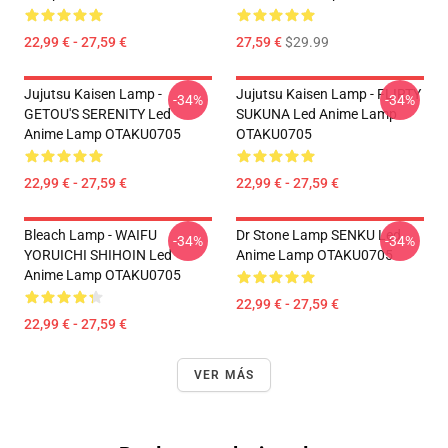
22,99 € - 27,59 €
27,59 €
$29.99
Jujutsu Kaisen Lamp -
Jujutsu Kaisen Lamp - FLIRTY
-34%
-34%
GETOU'S SERENITY Led
SUKUNA Led Anime Lamp
Anime Lamp OTAKU0705
OTAKU0705
22,99 € - 27,59 €
22,99 € - 27,59 €
Bleach Lamp - WAIFU
Dr Stone Lamp SENKU Led
-34%
-34%
YORUICHI SHIHOIN Led
Anime Lamp OTAKU0705
Anime Lamp OTAKU0705
22,99 € - 27,59 €
22,99 € - 27,59 €
VER MÁS