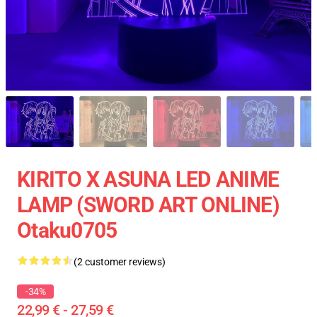
KIRITO X ASUNA LED ANIME
LAMP (SWORD ART ONLINE)
Otaku0705
(2 customer reviews)
-34%
22,99 € - 27,59 €