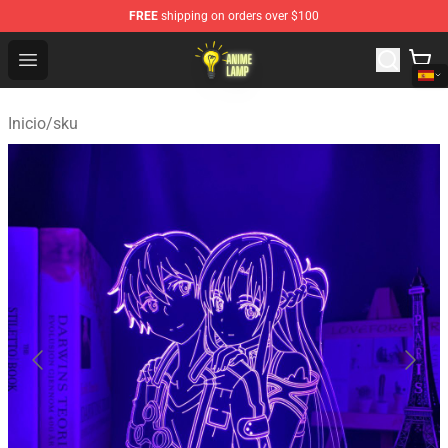
FREE
shipping on orders over $100
Anime Lamp Shop - The Best Store of Anime Lamp
Open menu
Inicio
/
sku