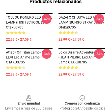
Productos relacionados
TOUJOU KONEKO LED ANIME
DAZAI X CHUUYA LED ANIME
-42%
-34%
LAMP (HIGH SCHOOL DXD)
LAMP (BUNGO STRAY DOGS)
Otaku0705
Otaku0705
22,99 € - 27,59 €
22,99 € - 27,59 €
Attack On Titan Lamp - SLICK
Jojo's Bizarre Adventure Lamp
-34%
-34%
LEVI Led Anime Lamp
- JEAN PIERRE Led Anime
OTAKU0705
Lamp OTAKU0705
22,99 € - 27,59 €
22,99 € - 27,59 €
Footer
Envío mundial
Compra con confianza
Enviamos a más de 200 países
Protegido 24/7 desde los clics