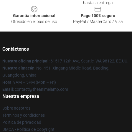
hasta la entrega
Garantía internacional
Pago 100% seguro
Ofrecido en el país de uso
PayPal / MasterCard / Visa
Contáctenos
Nuestra oficina principal
: 61517 12th Ave, Seattle, WA 98122, EE.UU.
Nuestro almacén
: No. 451, Xingang Middle Road, Baoding,
Guangdong, China
Hora
: 9AM – 5PM (Mon – Fri)
Email
: contact@theanimelamp.com
Nuestra empresa
Sobre nosotros
Términos y condiciones
Política de privacidad
DMCA - Política de Copyright