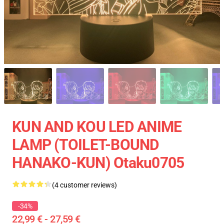
KUN AND KOU LED ANIME
LAMP (TOILET-BOUND
HANAKO-KUN) Otaku0705
(4 customer reviews)
-34%
22,99 € - 27,59 €