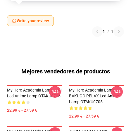
Write your review
1
/
1
Mejores vendedores de productos
My Hero Academia Lamp - ERI
My Hero Academia Lamp -
-34%
-34%
Led Anime Lamp OTAKU0705
BAKUGO RELAX Led Anime
Lamp OTAKU0705
22,99 € - 27,59 €
22,99 € - 27,59 €