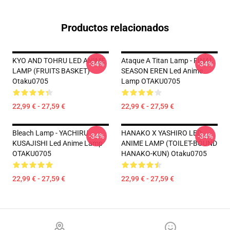
Productos relacionados
KYO AND TOHRU LED ANIME
Ataque A Titan Lamp - FINAL
-34%
-34%
LAMP (FRUITS BASKET)
SEASON EREN Led Anime
Otaku0705
Lamp OTAKU0705
22,99 € - 27,59 €
22,99 € - 27,59 €
Bleach Lamp - YACHIRU
HANAKO X YASHIRO LED
-34%
-34%
KUSAJISHI Led Anime Lamp
ANIME LAMP (TOILET-BOUND
OTAKU0705
HANAKO-KUN) Otaku0705
22,99 € - 27,59 €
22,99 € - 27,59 €
Footer