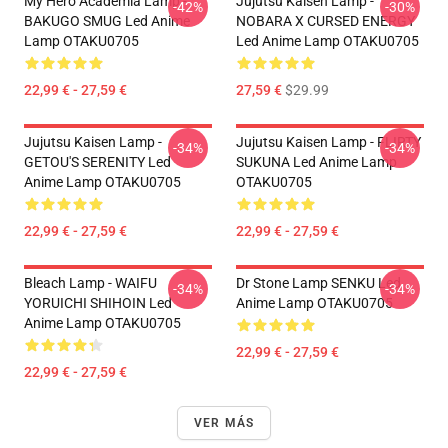
My Hero Academia Lamp -
Jujutsu Kaisen Lamp -
-42%
-30%
BAKUGO SMUG Led Anime
NOBARA X CURSED ENERGY
Lamp OTAKU0705
Led Anime Lamp OTAKU0705
22,99 € - 27,59 €
27,59 €
$29.99
Jujutsu Kaisen Lamp -
Jujutsu Kaisen Lamp - FLIRTY
-34%
-34%
GETOU'S SERENITY Led
SUKUNA Led Anime Lamp
Anime Lamp OTAKU0705
OTAKU0705
22,99 € - 27,59 €
22,99 € - 27,59 €
Bleach Lamp - WAIFU
Dr Stone Lamp SENKU Led
-34%
-34%
YORUICHI SHIHOIN Led
Anime Lamp OTAKU0705
Anime Lamp OTAKU0705
22,99 € - 27,59 €
22,99 € - 27,59 €
VER MÁS