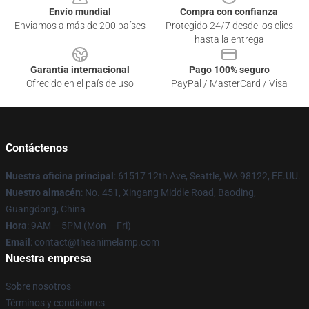
Envío mundial
Compra con confianza
Enviamos a más de 200 países
Protegido 24/7 desde los clics
hasta la entrega
Garantía internacional
Pago 100% seguro
Ofrecido en el país de uso
PayPal / MasterCard / Visa
Contáctenos
Nuestra oficina principal
: 61517 12th Ave, Seattle, WA 98122, EE.UU.
Nuestro almacén
: No. 451, Xingang Middle Road, Baoding,
Guangdong, China
Hora
: 9AM – 5PM (Mon – Fri)
Email
: contact@theanimelamp.com
Nuestra empresa
Sobre nosotros
Términos y condiciones