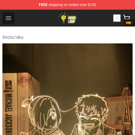
FREE
shipping on orders over $100
Anime Lamp Shop - The Best Store of Anime Lamp
Open menu
Inicio
/
sku