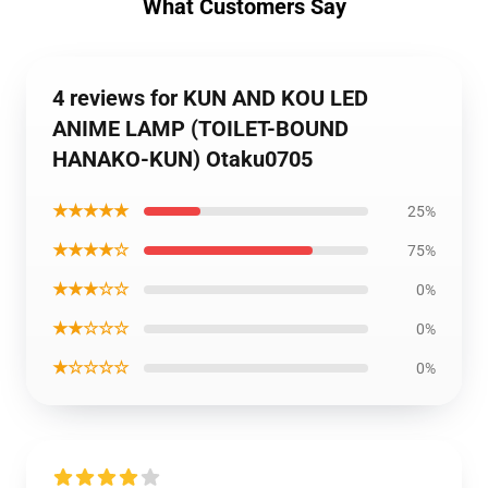
What Customers Say
4 reviews for KUN AND KOU LED
ANIME LAMP (TOILET-BOUND
HANAKO-KUN) Otaku0705
★★★★★
25%
★★★★☆
75%
★★★☆☆
0%
★★☆☆☆
0%
★☆☆☆☆
0%