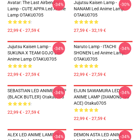
Avatar: The Last Airbender
Jujutsu Kaisen Lamp -
-34%
-30%
Lamp - CUTE APPA Led Anime
NANAMI Led Anime Lamp
Lamp OTAKU0705
OTAKU0705
22,99 € - 27,59 €
27,59 € - 32,19 €
Jujutsu Kaisen Lamp -
Naruto Lamp - ITACHI
-34%
-34%
SUKUNA X TEAM GOJO Led
SHONEN Led Anime Lamp
Anime Lamp OTAKU0705
OTAKU0705
22,99 € - 27,59 €
22,99 € - 27,59 €
SEBASTIAN LED ANIME LAMP
EIJUN SAWAMURA LED
-34%
-34%
(BLACK BUTLER) Otaku0705
ANIME LAMP (DIAMOND NO
ACE) Otaku0705
22,99 € - 27,59 €
22,99 € - 27,59 €
ALEX LED ANIME LAMP (BJ
DEMON ASTA LED ANIME
-34%
-34%