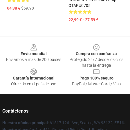
OTAKU0705
64,38 €
$69.98
22,99 € - 27,59 €
Footer
Envío mundial
Compra con confianza
Enviamos a más de 200 países
Protegido 24/7 desde los clics
hasta la entrega
Garantía internacional
Pago 100% seguro
Ofrecido en el país de uso
PayPal / MasterCard / Visa
Contáctenos
Nuestra oficina principal
: 61517 12th Ave, Seattle, WA 98122, EE.UU.
Nuestro almacén
: No. 451, Xingang Middle Road, Baoding,