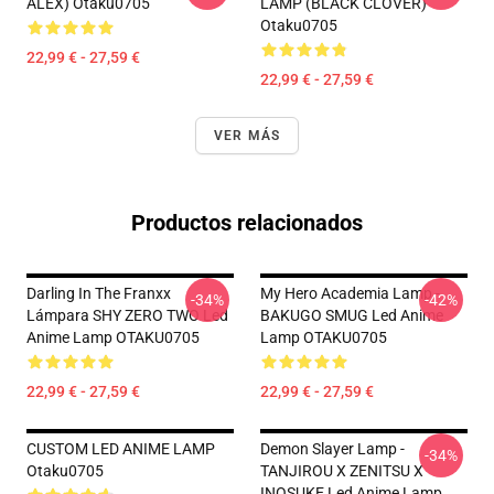
ALEX) Otaku0705
LAMP (BLACK CLOVER)
Otaku0705
22,99 € - 27,59 €
22,99 € - 27,59 €
VER MÁS
Productos relacionados
Darling In The Franxx
My Hero Academia Lamp -
-34%
-42%
Lámpara SHY ZERO TWO Led
BAKUGO SMUG Led Anime
Anime Lamp OTAKU0705
Lamp OTAKU0705
22,99 € - 27,59 €
22,99 € - 27,59 €
CUSTOM LED ANIME LAMP
Demon Slayer Lamp -
-34%
Otaku0705
TANJIROU X ZENITSU X
INOSUKE Led Anime Lamp