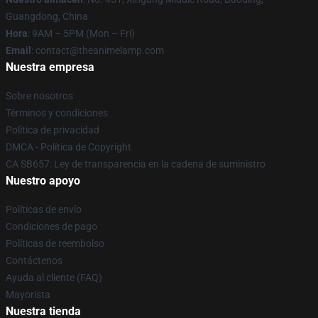
Guangdong, China
Hora
: 9AM – 5PM (Mon – Fri)
Email
: contact@theanimelamp.com
Nuestra empresa
Sobre nosotros
Términos y condiciones
Política de privacidad
DMCA - Política de Copyright
CA SB657: Ley de transparencia en la cadena de suministro
Nuestro apoyo
Políticas de envío
Condiciones de pago
Políticas de reembolso
Contáctenos
Ayuda al cliente (FAQ)
Mayorista
Nuestra tienda