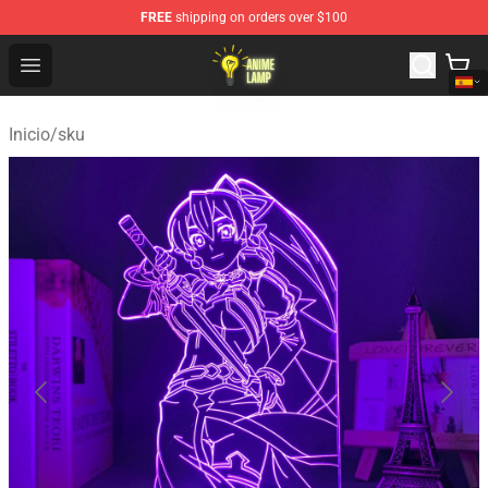
FREE
shipping on orders over $100
Anime Lamp Shop - The Best Store of Anime Lamp
Open menu
Inicio
/
sku